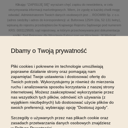
Klikając “ZAPISUJĘ SIĘ” wyrażam chęć zapisu do newslettera, w celu
otrzymywania informacji marketingowych. Wiem, że zgodę w każdej chwili mogę
odwołać. Administratorem Twoich danych osobowych jest
...
ROOM99 Sp. z o.o.
(adres siedziby i adres do korespondencji: ul. Buforowa 125/H-10a, 52-131 Iwiny),
wpisaną do rejestru przedsiębiorców Krajowego Rejestru Sądowego pod numerem
KRS: 0001129505; sąd rejestrowy, w którym przechowywana jest dokumentacja
spółki: Sąd Rejonowy dla Wrocławia Fabrycznej we Wrocławiu, IX Wydział
Gospodarczy Krajowego Rejestru Sądowego; kapitał zakładowy w wysokości: 100
000,00 zł; NIP: 8961645498, REGON: 540125396, BDO: 000654482 oraz adres
Dbamy o Twoją prywatność
poczty elektronicznej: sklep@room99.pl. Zapoznaj się z naszym
regulaminem
i
polityką prywatności
.
Przeczytaj dalej >
Pliki cookies i pokrewne im technologie umożliwiają
poprawne działanie strony oraz pomagają nam
zapamiętać Twoje ustawienia i dostosować ofertę do
Twoich potrzeb. Wykorzystujemy je również do mierzenia
ruchu i analizowania sposobu korzystania z naszej strony
internetowej. Możesz zaakceptować wykorzystanie przez
nas wszystkich tych plików, odmówić ich używania (z
OBSŁUGA KLIENTA
wyjątkiem niezbędnych) lub dostosować użycie plików do
swoich preferencji, wybierając opcję "Dostosuj zgody".
INFORMACJE
Szczegóły o używanych przez nas plikach cookie oraz
zasadach przetwarzania danych osobowych znajdziesz
MOJE KONTO