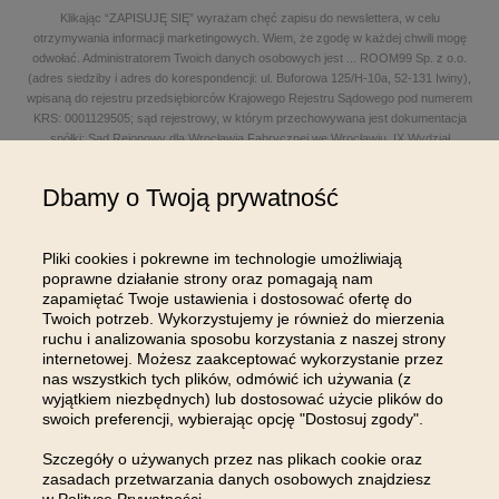
Klikając “ZAPISUJĘ SIĘ” wyrażam chęć zapisu do newslettera, w celu
otrzymywania informacji marketingowych. Wiem, że zgodę w każdej chwili mogę
odwołać. Administratorem Twoich danych osobowych jest
...
ROOM99 Sp. z o.o.
(adres siedziby i adres do korespondencji: ul. Buforowa 125/H-10a, 52-131 Iwiny),
wpisaną do rejestru przedsiębiorców Krajowego Rejestru Sądowego pod numerem
KRS: 0001129505; sąd rejestrowy, w którym przechowywana jest dokumentacja
spółki: Sąd Rejonowy dla Wrocławia Fabrycznej we Wrocławiu, IX Wydział
Gospodarczy Krajowego Rejestru Sądowego; kapitał zakładowy w wysokości: 100
000,00 zł; NIP: 8961645498, REGON: 540125396, BDO: 000654482 oraz adres
Dbamy o Twoją prywatność
poczty elektronicznej: sklep@room99.pl. Zapoznaj się z naszym
regulaminem
i
polityką prywatności
.
Przeczytaj dalej >
Pliki cookies i pokrewne im technologie umożliwiają
poprawne działanie strony oraz pomagają nam
zapamiętać Twoje ustawienia i dostosować ofertę do
Twoich potrzeb. Wykorzystujemy je również do mierzenia
ruchu i analizowania sposobu korzystania z naszej strony
internetowej. Możesz zaakceptować wykorzystanie przez
nas wszystkich tych plików, odmówić ich używania (z
OBSŁUGA KLIENTA
wyjątkiem niezbędnych) lub dostosować użycie plików do
swoich preferencji, wybierając opcję "Dostosuj zgody".
INFORMACJE
Szczegóły o używanych przez nas plikach cookie oraz
zasadach przetwarzania danych osobowych znajdziesz
MOJE KONTO