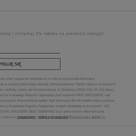
ttera i otrzymaj 5% rabatu na pierwsze zakupy!
PISUJĘ SIĘ
am chęć zapisu do newslettera, w celu otrzymywania informacji
dę w każdej chwili mogę odwołać. Administratorem Twoich danych osobowych
 siedziby i adres do korespondencji: ul. Buforowa 125/H-10a, 52-131 Iwiny),
biorców Krajowego Rejestru Sądowego pod numerem KRS: 0001129505; sąd
wywana jest dokumentacja spółki: Sąd Rejonowy dla Wrocławia Fabrycznej we
arczy Krajowego Rejestru Sądowego; kapitał zakładowy w wysokości: 100
REGON: 540125396, BDO: 000654482 oraz adres poczty elektronicznej:
ię z naszym
regulaminem
i
polityką prywatności
.
Przeczytaj dalej >