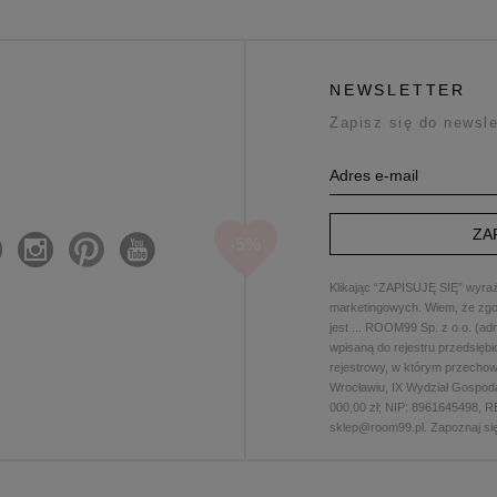
NEWSLETTER
Zapisz się do newsle
ZA
Klikając “ZAPISUJĘ SIĘ” wyraż
marketingowych. Wiem, że zgo
jest
...
ROOM99 Sp. z o.o. (adres
wpisaną do rejestru przedsię
rejestrowy, w którym przecho
Wrocławiu, IX Wydział Gospod
000,00 zł; NIP: 8961645498, 
sklep@room99.pl. Zapoznaj s