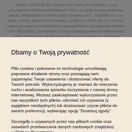
Klikając “ZAPISUJĘ SIĘ” wyrażam chęć zapisu do newslettera, w celu
otrzymywania informacji marketingowych. Wiem, że zgodę w każdej chwili mogę
odwołać. Administratorem Twoich danych osobowych jest
...
ROOM99 Sp. z o.o.
(adres siedziby i adres do korespondencji: ul. Buforowa 125/H-10a, 52-131 Iwiny),
wpisaną do rejestru przedsiębiorców Krajowego Rejestru Sądowego pod numerem
KRS: 0001129505; sąd rejestrowy, w którym przechowywana jest dokumentacja
spółki: Sąd Rejonowy dla Wrocławia Fabrycznej we Wrocławiu, IX Wydział
Gospodarczy Krajowego Rejestru Sądowego; kapitał zakładowy w wysokości: 100
000,00 zł; NIP: 8961645498, REGON: 540125396, BDO: 000654482 oraz adres
Dbamy o Twoją prywatność
poczty elektronicznej: sklep@room99.pl. Zapoznaj się z naszym
regulaminem
i
polityką prywatności
.
Przeczytaj dalej >
Pliki cookies i pokrewne im technologie umożliwiają
poprawne działanie strony oraz pomagają nam
zapamiętać Twoje ustawienia i dostosować ofertę do
Twoich potrzeb. Wykorzystujemy je również do mierzenia
ruchu i analizowania sposobu korzystania z naszej strony
internetowej. Możesz zaakceptować wykorzystanie przez
nas wszystkich tych plików, odmówić ich używania (z
OBSŁUGA KLIENTA
wyjątkiem niezbędnych) lub dostosować użycie plików do
swoich preferencji, wybierając opcję "Dostosuj zgody".
INFORMACJE
Szczegóły o używanych przez nas plikach cookie oraz
zasadach przetwarzania danych osobowych znajdziesz
MOJE KONTO