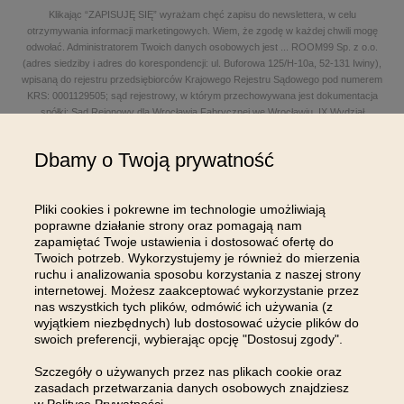
Klikając “ZAPISUJĘ SIĘ” wyrażam chęć zapisu do newslettera, w celu
otrzymywania informacji marketingowych. Wiem, że zgodę w każdej chwili mogę
odwołać. Administratorem Twoich danych osobowych jest
...
ROOM99 Sp. z o.o.
(adres siedziby i adres do korespondencji: ul. Buforowa 125/H-10a, 52-131 Iwiny),
wpisaną do rejestru przedsiębiorców Krajowego Rejestru Sądowego pod numerem
KRS: 0001129505; sąd rejestrowy, w którym przechowywana jest dokumentacja
spółki: Sąd Rejonowy dla Wrocławia Fabrycznej we Wrocławiu, IX Wydział
Gospodarczy Krajowego Rejestru Sądowego; kapitał zakładowy w wysokości: 100
000,00 zł; NIP: 8961645498, REGON: 540125396, BDO: 000654482 oraz adres
Dbamy o Twoją prywatność
poczty elektronicznej: sklep@room99.pl. Zapoznaj się z naszym
regulaminem
i
polityką prywatności
.
Przeczytaj dalej >
Pliki cookies i pokrewne im technologie umożliwiają
poprawne działanie strony oraz pomagają nam
zapamiętać Twoje ustawienia i dostosować ofertę do
Twoich potrzeb. Wykorzystujemy je również do mierzenia
ruchu i analizowania sposobu korzystania z naszej strony
internetowej. Możesz zaakceptować wykorzystanie przez
nas wszystkich tych plików, odmówić ich używania (z
OBSŁUGA KLIENTA
wyjątkiem niezbędnych) lub dostosować użycie plików do
swoich preferencji, wybierając opcję "Dostosuj zgody".
INFORMACJE
Szczegóły o używanych przez nas plikach cookie oraz
zasadach przetwarzania danych osobowych znajdziesz
MOJE KONTO