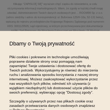
Klikając “ZAPISUJĘ SIĘ” wyrażam chęć zapisu do newslettera, w celu
otrzymywania informacji marketingowych. Wiem, że zgodę w każdej chwili mogę
odwołać. Administratorem Twoich danych osobowych jest
...
ROOM99 Sp. z o.o.
(adres siedziby i adres do korespondencji: ul. Buforowa 125/H-10a, 52-131 Iwiny),
wpisaną do rejestru przedsiębiorców Krajowego Rejestru Sądowego pod numerem
KRS: 0001129505; sąd rejestrowy, w którym przechowywana jest dokumentacja
spółki: Sąd Rejonowy dla Wrocławia Fabrycznej we Wrocławiu, IX Wydział
Gospodarczy Krajowego Rejestru Sądowego; kapitał zakładowy w wysokości: 100
000,00 zł; NIP: 8961645498, REGON: 540125396, BDO: 000654482 oraz adres
Dbamy o Twoją prywatność
poczty elektronicznej: sklep@room99.pl. Zapoznaj się z naszym
regulaminem
i
polityką prywatności
.
Przeczytaj dalej >
Pliki cookies i pokrewne im technologie umożliwiają
poprawne działanie strony oraz pomagają nam
zapamiętać Twoje ustawienia i dostosować ofertę do
Twoich potrzeb. Wykorzystujemy je również do mierzenia
ruchu i analizowania sposobu korzystania z naszej strony
internetowej. Możesz zaakceptować wykorzystanie przez
nas wszystkich tych plików, odmówić ich używania (z
OBSŁUGA KLIENTA
wyjątkiem niezbędnych) lub dostosować użycie plików do
swoich preferencji, wybierając opcję "Dostosuj zgody".
INFORMACJE
Szczegóły o używanych przez nas plikach cookie oraz
zasadach przetwarzania danych osobowych znajdziesz
MOJE KONTO