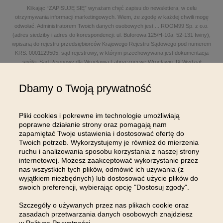
Klikając “ZAPISUJĘ SIĘ” wyrażam chęć zapisu do newslettera, w celu
otrzymywania informacji marketingowych. Wiem, że zgodę w każdej chwili mogę
odwołać. Administratorem Twoich danych osobowych jest
...
ROOM99 Sp. z o.o.
(adres siedziby i adres do korespondencji: ul. Buforowa 125/H-10a, 52-131 Iwiny),
wpisaną do rejestru przedsiębiorców Krajowego Rejestru Sądowego pod numerem
KRS: 0001129505; sąd rejestrowy, w którym przechowywana jest dokumentacja
spółki: Sąd Rejonowy dla Wrocławia Fabrycznej we Wrocławiu, IX Wydział
Gospodarczy Krajowego Rejestru Sądowego; kapitał zakładowy w wysokości: 100
000,00 zł; NIP: 8961645498, REGON: 540125396, BDO: 000654482 oraz adres
Dbamy o Twoją prywatność
poczty elektronicznej: sklep@room99.pl. Zapoznaj się z naszym
regulaminem
i
polityką prywatności
.
Przeczytaj dalej >
Pliki cookies i pokrewne im technologie umożliwiają
poprawne działanie strony oraz pomagają nam
zapamiętać Twoje ustawienia i dostosować ofertę do
Twoich potrzeb. Wykorzystujemy je również do mierzenia
ruchu i analizowania sposobu korzystania z naszej strony
internetowej. Możesz zaakceptować wykorzystanie przez
nas wszystkich tych plików, odmówić ich używania (z
OBSŁUGA KLIENTA
wyjątkiem niezbędnych) lub dostosować użycie plików do
swoich preferencji, wybierając opcję "Dostosuj zgody".
INFORMACJE
Szczegóły o używanych przez nas plikach cookie oraz
zasadach przetwarzania danych osobowych znajdziesz
MOJE KONTO