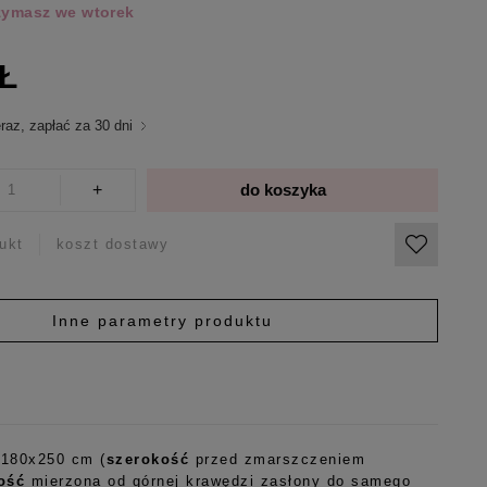
rzymasz we wtorek
ZŁ
raz, zapłać za 30 dni
+
do koszyka
ukt
koszt dostawy
Inne parametry produktu
 180x250 cm (
szerokość
przed zmarszczeniem
ość
mierzona od górnej krawędzi zasłony do samego