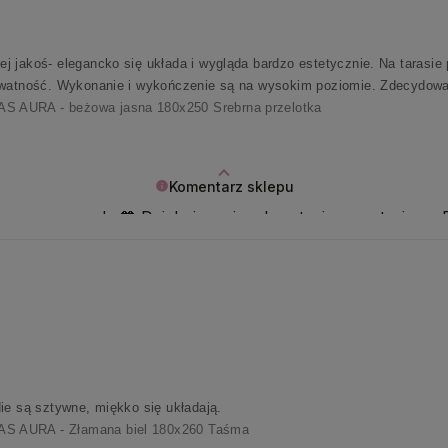
 jakoś- elegancko się układa i wygląda bardzo estetycznie. Na tarasie p
rywatność. Wykonanie i wykończenie są na wysokim poziomie. Zdecydow
 AURA - beżowa jasna 180x250 Srebrna przelotka
Komentarz sklepu
ogromna nagroda 🧡 Dziękujemy i z ekscytacją wypatrujemy P
ie są sztywne, miękko się układają.
 AURA - Złamana biel 180x260 Taśma