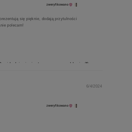
zweryfikowano
rezentują się pięknie, dodają przytulności
anie polecam!
ani kolejnej wizyty w naszym sklepie 🦋
6/4/2024
zweryfikowano