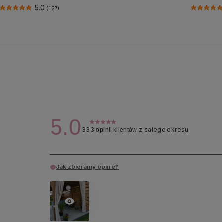
5.0
(127)
5.0
333
z całego okresu
opinii klientów
Jak zbieramy opinie?