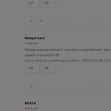
7
3
Pani Ewo, bardzo doceniamy takie rekomen
Małgorzata
Dodają tarasowi lekkości i romantycznego klimatu! Szy
zapach w przesyłce 😍
Opinia dotyczy podobnego produktu:
ZASŁONA NA TARAS
0
0
Pani słowa wywołały ogromną radość w cał
BEATA