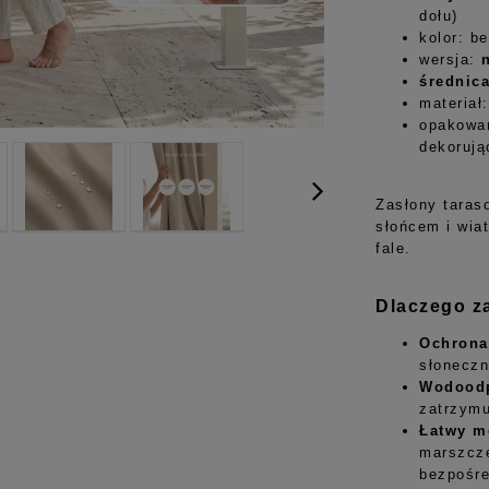
dołu)
kolor: b
wersja:
średnic
materiał
opakowan
dekorują
Zasłony taras
słońcem i wia
fale.
Dlaczego za
Ochrona
słonecz
Wodoodp
zatrzymu
Łatwy m
marszcze
bezpośre