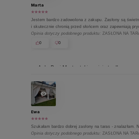
Marta
Jestem bardzo zadowolona z zakupu. Zasłony są świetnej
i skutecznie chronią przed słońcem oraz zapewniają p
Opinia dotyczy podobnego produktu:
ZASŁONA NA TARAS
0
0
Ach, Pani Marto, takie opinie to dla nas 
Ewa
Szukałam bardzo dobrej zasłony na taras - znalazłam. N
Opinia dotyczy podobnego produktu:
ZASŁONA NA TARAS