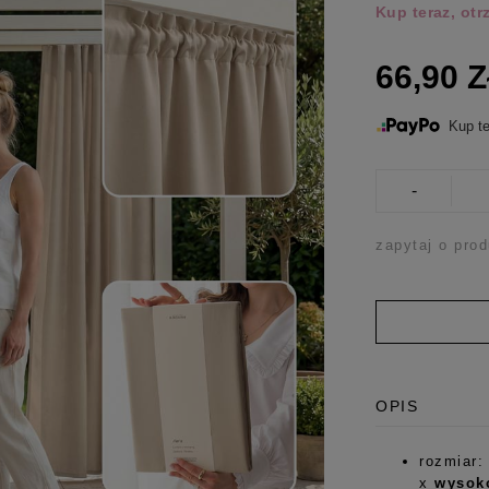
Kup teraz, ot
66,90 
Kup te
-
zapytaj o prod
OPIS
rozmiar:
x
wysok