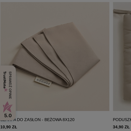
SPRAWDŹ OPINIE
5.0
SZARFA DO ZASŁON - BEŻOWA 8X120
PODUSZK
10,90 ZŁ
34,90 ZŁ