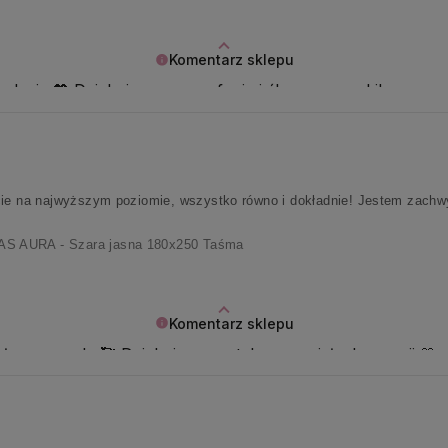
Komentarz sklepu
dacje 💖 Dziękujemy za zaufanie i ślemy promyki!
cie na najwyższym poziomie, wszystko równo i dokładnie! Jestem zachw
 AURA - Szara jasna 180x250 Taśma
Komentarz sklepu
ym zespole 🥰 Dziękujemy za tyle wspaniałych emocji 🤍