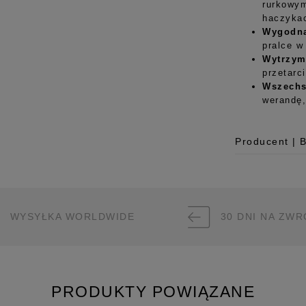
rurkowym
haczykac
Wygodna
pralce w
Wytrzyma
przetarc
Wszechs
werandę,
Producent | 
Producent
Room99 Sp. z
ul. Buforowa 
WYSYŁKA WORLDWIDE
30 DNI NA ZWR
52-131 Iwiny,
hello@room99.
Pobierz instr
PRODUKTY POWIĄZANE