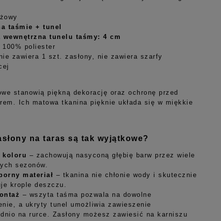
eżowy
na taśmie + tunel
a wewnętrzna tunelu taśmy: 4 cm
: 100% poliester
ie zawiera 1 szt. zasłony, nie zawiera szarfy
cej
owe stanowią piękną dekorację oraz ochronę przed
trem. Ich matowa tkanina pięknie układa się w miękkie
słony na taras są tak wyjątkowe?
 koloru
– zachowują nasyconą głębię barw przez wiele
nych sezonów.
orny materiał
– tkanina nie chłonie wody i skutecznie
je krople deszczu.
ontaż
– wszyta taśma pozwala na dowolne
nie, a ukryty tunel umożliwia zawieszenie
dnio na rurce. Zasłony możesz zawiesić na karniszu