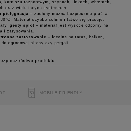
, karniszu rozporowym, szynach, linkach, wkrętach,
h oraz wielu innych systemach.
 pielęgnacja
– zasłony można bezpiecznie prać w
 30°C. Materiał szybko schnie i łatwo się prasuje.
ły, gęsty splot
– materiał jest wysoce odporny na
ia i zarysowania.
tronne zastosowanie
– idealne na taras, balkon,
 do ogrodowej altany czy pergoli.
Bezpieczeństwo produktu
 o.o.
125/H-10a
OT
MOBILE FRIENDLY
 Polska
pl
ukcję bezpieczeństwa produktu