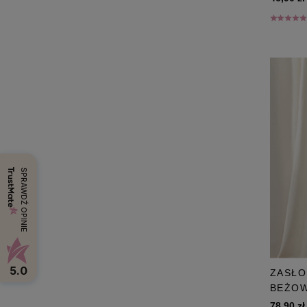
SPRAWDŹ OPINIE
5.0
ZASŁO
BEŻOW
78,90 zł