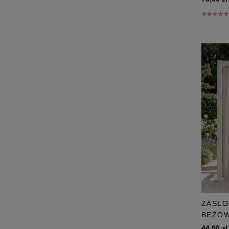
ZASŁO
BEŻOW
44,90 zł