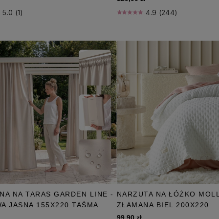
5.0 (1)
4.9 (244)
NA NA TARAS GARDEN LINE -
NARZUTA NA ŁÓŻKO MOLL
A JASNA 155X220 TAŚMA
ZŁAMANA BIEL 200X220
99,90 zł