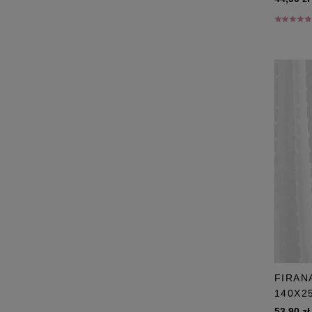
FIRAN
140X2
53,90 zł