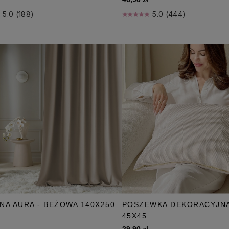
5.0 (188)
5.0 (444)
NA AURA - BEŻOWA 140X250
POSZEWKA DEKORACYJNA 
A
45X45
29,90 zł