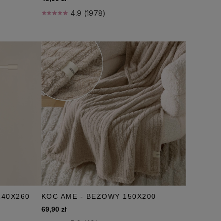
4.9 (1978)
140X260
KOC AME - BEŻOWY 150X200
69,90 zł