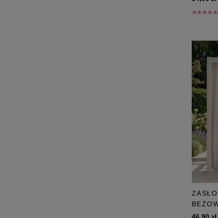
ZASŁO
BEŻOW
46,90 zł