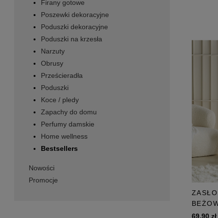
Firany gotowe
Poszewki dekoracyjne
Poduszki dekoracyjne
Poduszki na krzesła
Narzuty
Obrusy
Prześcieradła
Poduszki
Koce / pledy
Zapachy do domu
Perfumy damskie
Home wellness
Bestsellers
Nowości
Promocje
ZASŁO
BEŻOW
69,90 zł