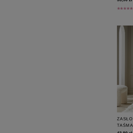
ZASŁO
TAŚM
43,90 zł