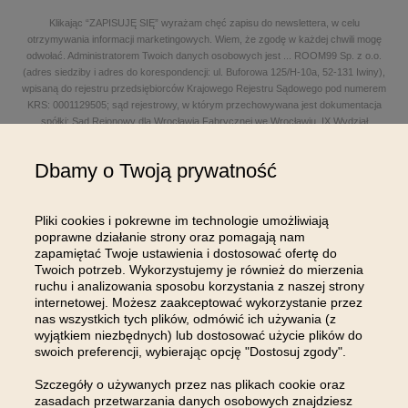
Klikając “ZAPISUJĘ SIĘ” wyrażam chęć zapisu do newslettera, w celu
otrzymywania informacji marketingowych. Wiem, że zgodę w każdej chwili mogę
odwołać. Administratorem Twoich danych osobowych jest
...
ROOM99 Sp. z o.o.
(adres siedziby i adres do korespondencji: ul. Buforowa 125/H-10a, 52-131 Iwiny),
wpisaną do rejestru przedsiębiorców Krajowego Rejestru Sądowego pod numerem
KRS: 0001129505; sąd rejestrowy, w którym przechowywana jest dokumentacja
spółki: Sąd Rejonowy dla Wrocławia Fabrycznej we Wrocławiu, IX Wydział
Gospodarczy Krajowego Rejestru Sądowego; kapitał zakładowy w wysokości: 100
000,00 zł; NIP: 8961645498, REGON: 540125396, BDO: 000654482 oraz adres
Dbamy o Twoją prywatność
poczty elektronicznej: sklep@room99.pl. Zapoznaj się z naszym
regulaminem
i
polityką prywatności
.
Przeczytaj dalej >
Pliki cookies i pokrewne im technologie umożliwiają
poprawne działanie strony oraz pomagają nam
zapamiętać Twoje ustawienia i dostosować ofertę do
Twoich potrzeb. Wykorzystujemy je również do mierzenia
ruchu i analizowania sposobu korzystania z naszej strony
internetowej. Możesz zaakceptować wykorzystanie przez
nas wszystkich tych plików, odmówić ich używania (z
OBSŁUGA KLIENTA
wyjątkiem niezbędnych) lub dostosować użycie plików do
swoich preferencji, wybierając opcję "Dostosuj zgody".
INFORMACJE
Szczegóły o używanych przez nas plikach cookie oraz
zasadach przetwarzania danych osobowych znajdziesz