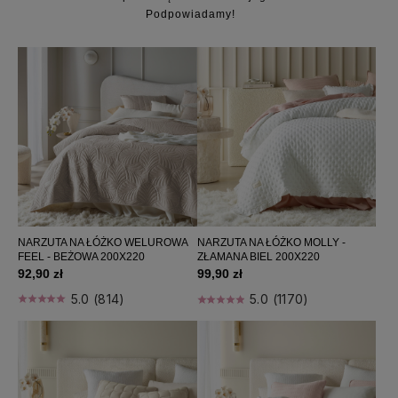
Narzuty na łóżko 170x210
Podpowiadamy!
Narzuty na łóżko 200x220
Narzuty na łóżko 220x240
Narzuty na łóżko 240x260
Narzuty na kanapę
Obrusy
Prześcieradła
Poduszki
Koce / pledy
Zapachy do domu
NARZUTA NA ŁÓŻKO WELUROWA
NARZUTA NA ŁÓŻKO MOLLY -
Perfumy damskie
FEEL - BEŻOWA 200X220
ZŁAMANA BIEL 200X220
Home wellness
92,90 zł
99,90 zł
Bestsellers
5.0 (814)
5.0 (1170)
Nowości
Promocje