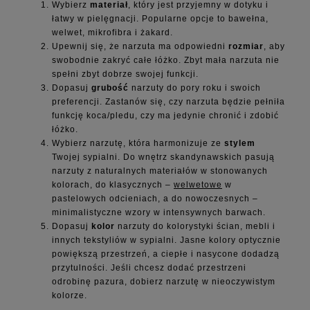
Wybierz
materiał
, który jest przyjemny w dotyku i
łatwy w pielęgnacji. Popularne opcje to bawełna,
welwet, mikrofibra i żakard.
Upewnij się, że narzuta ma odpowiedni
rozmiar
, aby
swobodnie zakryć całe łóżko. Zbyt mała narzuta nie
spełni zbyt dobrze swojej funkcji.
Dopasuj
grubość
narzuty do pory roku i swoich
preferencji. Zastanów się, czy narzuta będzie pełniła
funkcję koca/pledu, czy ma jedynie chronić i zdobić
łóżko.
Wybierz narzutę, która harmonizuje ze
stylem
Twojej sypialni. Do wnętrz skandynawskich pasują
narzuty z naturalnych materiałów w stonowanych
kolorach, do klasycznych –
welwetowe
w
pastelowych odcieniach, a do nowoczesnych –
minimalistyczne wzory w intensywnych barwach.
Dopasuj
kolor
narzuty do kolorystyki ścian, mebli i
innych tekstyliów w sypialni. Jasne kolory optycznie
powiększą przestrzeń, a ciepłe i nasycone dodadzą
przytulności. Jeśli chcesz dodać przestrzeni
odrobinę pazura, dobierz narzutę w nieoczywistym
kolorze.