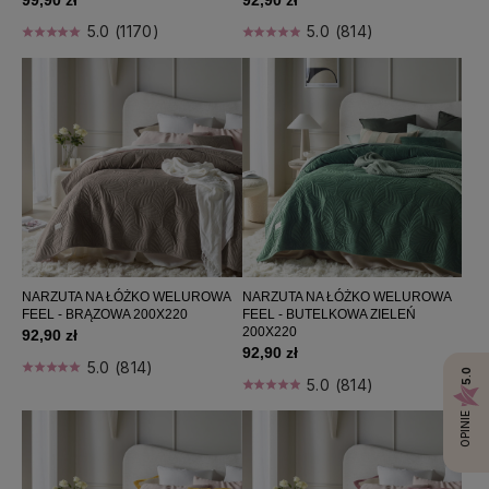
99,90 zł
92,90 zł
5.0 (1170)
5.0 (814)
NARZUTA NA ŁÓŻKO WELUROWA
NARZUTA NA ŁÓŻKO WELUROWA
FEEL - BRĄZOWA 200X220
FEEL - BUTELKOWA ZIELEŃ
200X220
92,90 zł
92,90 zł
5.0 (814)
5.0
5.0 (814)
OPINIE