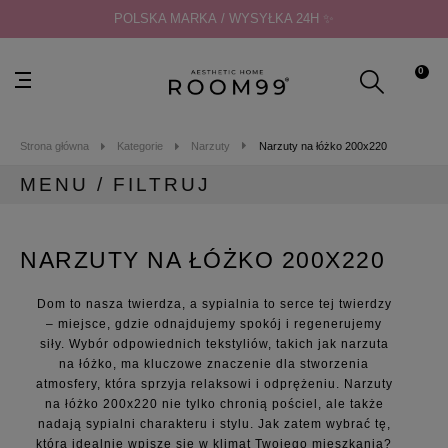
POLSKA MARKA / WYSYŁKA 24H ✨
0
Strona główna
Kategorie
Narzuty
Narzuty na łóżko 200x220
MENU / FILTRUJ
MENU
NARZUTY NA ŁÓŻKO 200X220
Kategorie
Zasłony gotowe
Dom to nasza twierdza, a sypialnia to serce tej twierdzy
Zasłony na taras
– miejsce, gdzie odnajdujemy spokój i regenerujemy
Firany gotowe
siły. Wybór odpowiednich tekstyliów, takich jak narzuta
Poszewki dekoracyjne
na łóżko, ma kluczowe znaczenie dla stworzenia
atmosfery, która sprzyja relaksowi i odprężeniu. Narzuty
Poduszki dekoracyjne
na łóżko 200x220 nie tylko chronią pościel, ale także
Poduszki na krzesła
nadają sypialni charakteru i stylu. Jak zatem wybrać tę,
Narzuty
która idealnie wpisze się w klimat Twojego mieszkania?