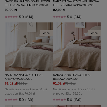
NARZUTA NA ŁÓŻKO WELUROWA
NARZUTA NA ŁÓŻKO WELUROWA
FEEL - SZARA CIEMNA 200X220
FEEL - SZARA JASNA 200X220
92,90 zł
92,90 zł
5.0 (814)
5.0 (814)
-20%
-20%
NARZUTA NA ŁÓŻKO LEILA -
NARZUTA NA ŁÓŻKO LEILA -
KREMOWA 200X220
BEŻOWA 200X220
76,90 zł
76,90 zł
61,52 zł
61,52 zł
Najniższa cena w okresie 30 dni
Najniższa cena w okresie 30 dni
przed obniżką:
76,90 zł
przed obniżką:
76,90 zł
5.0 (189)
5.0 (189)