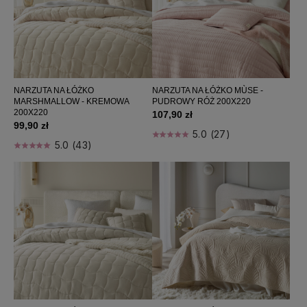
FILTRUJ
Kategorie: Narzuty na łóżko 200x220
Producent: (wybierz)
NARZUTA NA ŁÓŻKO
NARZUTA NA ŁÓŻKO MÙSE -
MARSHMALLOW - KREMOWA
PUDROWY RÓŻ 200X220
200X220
107,90 zł
Cena: (wybierz)
99,90 zł
5.0 (27)
5.0 (43)
Sortuj wg:
Nazwa produktu A-Z