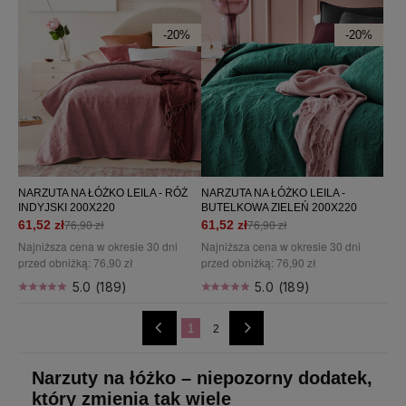
-20%
-20%
NARZUTA NA ŁÓŻKO LEILA - RÓŻ
NARZUTA NA ŁÓŻKO LEILA -
INDYJSKI 200X220
BUTELKOWA ZIELEŃ 200X220
76,90 zł
76,90 zł
61,52 zł
61,52 zł
Najniższa cena w okresie 30 dni
Najniższa cena w okresie 30 dni
przed obniżką:
76,90 zł
przed obniżką:
76,90 zł
5.0 (189)
5.0 (189)
1
2
Narzuty na łóżko – niepozorny dodatek,
który zmienia tak wiele