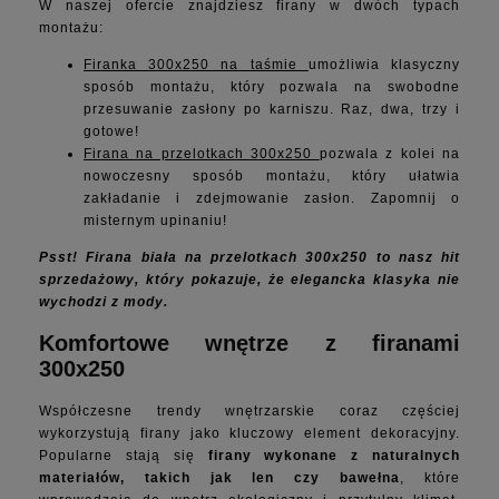
W naszej ofercie znajdziesz firany w dwóch typach
montażu:
Firanka 300x250 na taśmie
umożliwia klasyczny
sposób montażu, który pozwala na swobodne
przesuwanie zasłony po karniszu. Raz, dwa, trzy i
gotowe!
Firana na przelotkach 300x250
pozwala z kolei na
nowoczesny sposób montażu, który ułatwia
zakładanie i zdejmowanie zasłon. Zapomnij o
misternym upinaniu!
Psst! Firana biała na przelotkach 300x250 to nasz hit
sprzedażowy, który pokazuje, że elegancka klasyka nie
wychodzi z mody.
Komfortowe wnętrze z firanami
300x250
Współczesne trendy wnętrzarskie coraz częściej
wykorzystują firany jako kluczowy element dekoracyjny.
Popularne stają się
firany wykonane z naturalnych
materiałów, takich jak len czy bawełna
, które