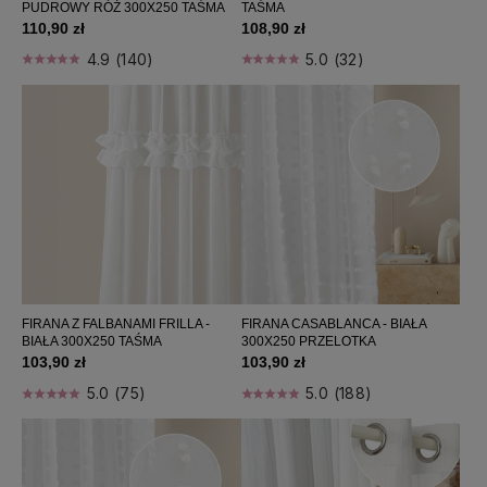
PUDROWY RÓŻ 300X250 TAŚMA
TAŚMA
Firany do pokoju dziecięcego
110,90 zł
108,90 zł
Firany nowoczesne
4.9 (140)
5.0 (32)
Firany szerokie
Poszewki dekoracyjne
Poduszki dekoracyjne
Poduszki na krzesła
Narzuty
Obrusy
Prześcieradła
Poduszki
Koce / pledy
FIRANA Z FALBANAMI FRILLA -
FIRANA CASABLANCA - BIAŁA
Zapachy do domu
BIAŁA 300X250 TAŚMA
300X250 PRZELOTKA
Perfumy damskie
103,90 zł
103,90 zł
Home wellness
5.0 (75)
5.0 (188)
Bestsellers
Nowości
Promocje