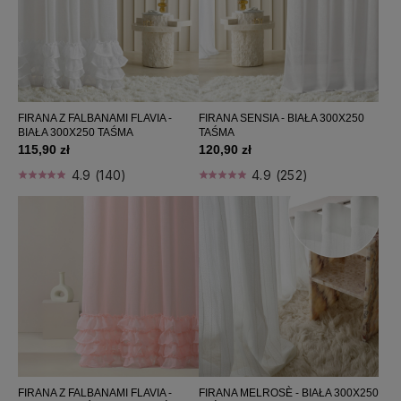
Firany 300x270
Firany 300x280
Firany 350x230
Firany 350x250
Firany 400x230
FIRANA Z FALBANAMI FLAVIA -
FIRANA SENSIA - BIAŁA 300X250
Firany 400x240
BIAŁA 300X250 TAŚMA
TAŚMA
Firany 400x250
115,90 zł
120,90 zł
Firany 400x260
4.9 (140)
4.9 (252)
Firany 400x280
Firany 500x230
Firany 500x250
Firany na taśmie
Firany na przelotkach
Firany z falbanami
Firany z pomponami
Firany do salonu
Firany do pokoju
Firany do sypialni
FIRANA Z FALBANAMI FLAVIA -
FIRANA MELROSÈ - BIAŁA 300X250