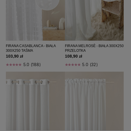
FILTRUJ
Kategorie: Firany 300x250
FIRANA CASABLANCA - BIAŁA
FIRANA MELROSÈ - BIAŁA 300X250
Producent: (wybierz)
300X250 TAŚMA
PRZELOTKA
103,90 zł
108,90 zł
5.0 (188)
5.0 (32)
Cena: (wybierz)
Sortuj wg:
Nazwa produktu A-Z