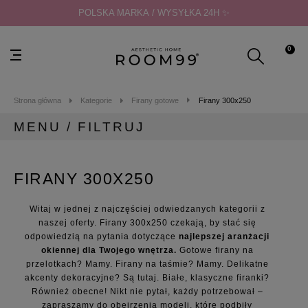
POLSKA MARKA / WYSYŁKA 24H ✨
0
Strona główna
Kategorie
Firany gotowe
Firany 300x250
MENU / FILTRUJ
MENU
FIRANY 300X250
Kategorie
Zasłony gotowe
Witaj w jednej z najczęściej odwiedzanych kategorii z
Zasłony na taras
naszej oferty. Firany 300x250 czekają, by stać się
Firany gotowe
odpowiedzią na pytania dotyczące
najlepszej aranżacji
Firany gładkie
okiennej dla Twojego wnętrza.
Gotowe firany na
przelotkach? Mamy. Firany na taśmie? Mamy. Delikatne
Firany 140x230
akcenty dekoracyjne? Są tutaj. Białe, klasyczne firanki?
Firany 140x240
Również obecne! Nikt nie pytał, każdy potrzebował –
Firany 140x250
zapraszamy do obejrzenia modeli, które podbiły