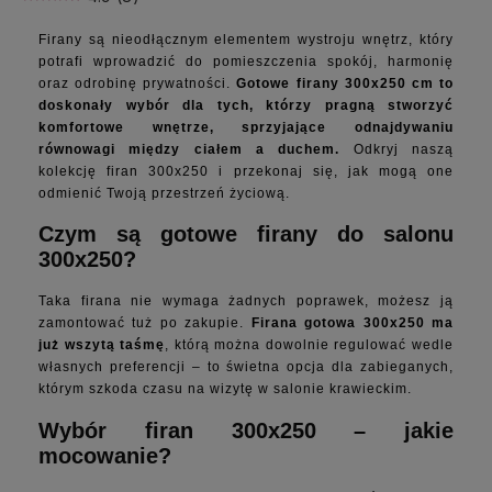
Firany są nieodłącznym elementem wystroju wnętrz, który
potrafi wprowadzić do pomieszczenia spokój, harmonię
oraz odrobinę prywatności.
Gotowe firany 300x250 cm to
doskonały wybór dla tych, którzy pragną stworzyć
komfortowe wnętrze, sprzyjające odnajdywaniu
równowagi między ciałem a duchem.
Odkryj naszą
kolekcję firan 300x250 i przekonaj się, jak mogą one
odmienić Twoją przestrzeń życiową.
Czym są gotowe firany do salonu
300x250?
Taka firana nie wymaga żadnych poprawek, możesz ją
zamontować tuż po zakupie.
Firana gotowa 300x250 ma
już wszytą taśmę
, którą można dowolnie regulować wedle
własnych preferencji – to świetna opcja dla zabieganych,
którym szkoda czasu na wizytę w salonie krawieckim.
Wybór firan 300x250 – jakie
mocowanie?