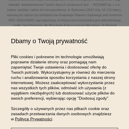
odwołać. Administratorem Twoich danych osobowych jest
...
ROOM99 Sp. z o.o.
(adres siedziby i adres do korespondencji: ul. Buforowa 125/H-10a, 52-131 Iwiny),
wpisaną do rejestru przedsiębiorców Krajowego Rejestru Sądowego pod numerem
KRS: 0001129505; sąd rejestrowy, w którym przechowywana jest dokumentacja
spółki: Sąd Rejonowy dla Wrocławia Fabrycznej we Wrocławiu, IX Wydział
Gospodarczy Krajowego Rejestru Sądowego; kapitał zakładowy w wysokości: 100
000,00 zł; NIP: 8961645498, REGON: 540125396, BDO: 000654482 oraz adres
Dbamy o Twoją prywatność
poczty elektronicznej: sklep@room99.pl. Zapoznaj się z naszym
regulaminem
i
polityką prywatności
.
Przeczytaj dalej >
Pliki cookies i pokrewne im technologie umożliwiają
poprawne działanie strony oraz pomagają nam
zapamiętać Twoje ustawienia i dostosować ofertę do
Twoich potrzeb. Wykorzystujemy je również do mierzenia
ruchu i analizowania sposobu korzystania z naszej strony
internetowej. Możesz zaakceptować wykorzystanie przez
nas wszystkich tych plików, odmówić ich używania (z
OBSŁUGA KLIENTA
wyjątkiem niezbędnych) lub dostosować użycie plików do
swoich preferencji, wybierając opcję "Dostosuj zgody".
INFORMACJE
Szczegóły o używanych przez nas plikach cookie oraz
zasadach przetwarzania danych osobowych znajdziesz
MOJE KONTO
w
Polityce Prywatności
.