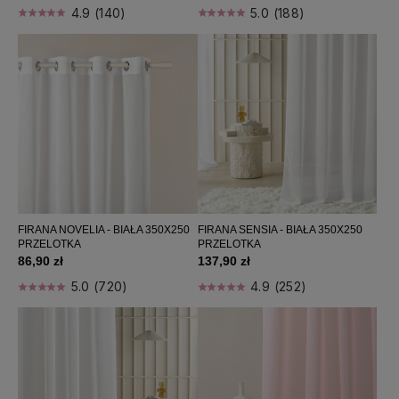
4.9 (140)
5.0 (188)
Firany do pokoju dziecięcego
Firany nowoczesne
Firany szerokie
Poszewki dekoracyjne
Poduszki dekoracyjne
Poduszki na krzesła
Narzuty
Obrusy
Prześcieradła
Poduszki
FIRANA NOVELIA - BIAŁA 350X250
FIRANA SENSIA - BIAŁA 350X250
PRZELOTKA
PRZELOTKA
Koce / pledy
86,90 zł
137,90 zł
Zapachy do domu
5.0 (720)
4.9 (252)
Perfumy damskie
Home wellness
Bestsellers
Nowości
Promocje