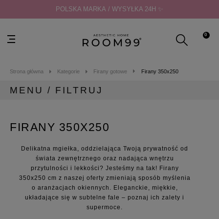
POLSKA MARKA / WYSYŁKA 24H ✨
0
Strona główna
Kategorie
Firany gotowe
Firany 350x250
MENU / FILTRUJ
MENU
FIRANY 350X250
Kategorie
Zasłony gotowe
Delikatna mgiełka, oddzielająca Twoją prywatność od
Zasłony na taras
świata zewnętrznego oraz nadająca wnętrzu
Firany gotowe
przytulności i lekkości? Jesteśmy na tak! Firany
Firany gładkie
350x250 cm z naszej oferty zmieniają sposób myślenia
o aranżacjach okiennych. Eleganckie, miękkie,
Firany 140x230
układające się w subtelne fale – poznaj ich zalety i
Firany 140x240
supermoce.
Firany 140x250