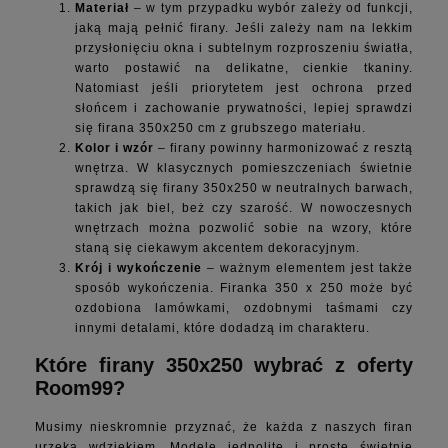
Materiał
– w tym przypadku wybór zależy od funkcji,
jaką mają pełnić firany. Jeśli zależy nam na lekkim
przysłonięciu okna i subtelnym rozproszeniu światła,
warto postawić na delikatne, cienkie tkaniny.
Natomiast jeśli priorytetem jest ochrona przed
słońcem i zachowanie prywatności, lepiej sprawdzi
się firana 350x250 cm z grubszego materiału.
Kolor i wzór
– firany powinny harmonizować z resztą
wnętrza. W klasycznych pomieszczeniach świetnie
sprawdzą się firany 350x250 w neutralnych barwach,
takich jak biel, beż czy szarość. W nowoczesnych
wnętrzach można pozwolić sobie na wzory, które
staną się ciekawym akcentem dekoracyjnym.
Krój i wykończenie
– ważnym elementem jest także
sposób wykończenia. Firanka 350 x 250 może być
ozdobiona lamówkami, ozdobnymi taśmami czy
innymi detalami, które dodadzą im charakteru.
Które firany 350x250 wybrać z oferty
Room99?
Musimy nieskromnie przyznać, że każda z naszych firan
urzeka wdziękiem. Modele jednolite i proste świetnie