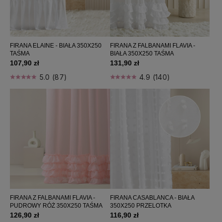
Firany 300x270
Firany 300x280
Firany 350x230
Firany 350x250
FIRANA ELAINE - BIAŁA 350X250
FIRANA Z FALBANAMI FLAVIA -
TAŚMA
BIAŁA 350X250 TAŚMA
Firany 400x230
107,90 zł
131,90 zł
Firany 400x240
5.0 (87)
4.9 (140)
Firany 400x250
Firany 400x260
Firany 400x280
Firany 500x230
Firany 500x250
Firany na taśmie
Firany na przelotkach
Firany z falbanami
Firany z pomponami
Firany do salonu
FIRANA Z FALBANAMI FLAVIA -
FIRANA CASABLANCA - BIAŁA
Firany do pokoju
PUDROWY RÓŻ 350X250 TAŚMA
350X250 PRZELOTKA
126,90 zł
116,90 zł
Firany do sypialni