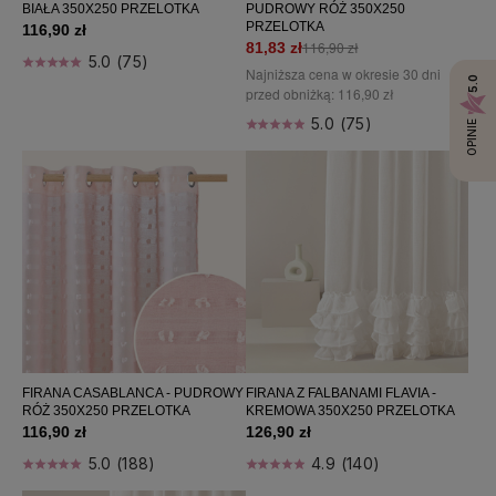
BIAŁA 350X250 PRZELOTKA
PUDROWY RÓŻ 350X250
PRZELOTKA
116,90 zł
116,90 zł
81,83 zł
5.0 (75)
Najniższa cena w okresie 30 dni
5.0
przed obniżką:
116,90 zł
5.0 (75)
OPINIE
FIRANA CASABLANCA - PUDROWY
FIRANA Z FALBANAMI FLAVIA -
RÓŻ 350X250 PRZELOTKA
KREMOWA 350X250 PRZELOTKA
116,90 zł
126,90 zł
5.0 (188)
4.9 (140)