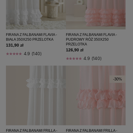
FILTRUJ
Kategorie: Firany 350x250
FIRANA Z FALBANAMI FLAVIA -
FIRANA Z FALBANAMI FLAVIA -
BIAŁA 350X250 PRZELOTKA
PUDROWY RÓŻ 350X250
PRZELOTKA
131,90 zł
Producent: (wybierz)
126,90 zł
4.9 (140)
4.9 (140)
Cena: (wybierz)
-30%
Sortuj wg:
Nazwa produktu A-Z
FIRANA Z FALBANAMI FRILLA -
FIRANA Z FALBANAMI FRILLA -