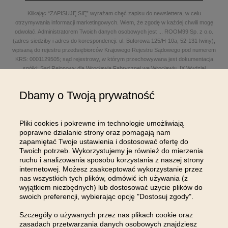
Klikając “ZAPISUJĘ SIĘ” wyrażam chęć zapisu do newslettera, w celu
otrzymywania informacji marketingowych. Wiem, że zgodę w każdej chwili mogę
odwołać. Administratorem Twoich danych osobowych jest
...
ROOM99 Sp. z o.o.
(adres siedziby i adres do korespondencji: ul. Buforowa 125/H-10a, 52-131 Iwiny),
wpisaną do rejestru przedsiębiorców Krajowego Rejestru Sądowego pod numerem
KRS: 0001129505; sąd rejestrowy, w którym przechowywana jest dokumentacja
spółki: Sąd Rejonowy dla Wrocławia Fabrycznej we Wrocławiu, IX Wydział
Gospodarczy Krajowego Rejestru Sądowego; kapitał zakładowy w wysokości: 100
000,00 zł; NIP: 8961645498, REGON: 540125396, BDO: 000654482 oraz adres
Dbamy o Twoją prywatność
poczty elektronicznej: sklep@room99.pl. Zapoznaj się z naszym
regulaminem
i
polityką prywatności
.
Przeczytaj dalej >
Pliki cookies i pokrewne im technologie umożliwiają
poprawne działanie strony oraz pomagają nam
zapamiętać Twoje ustawienia i dostosować ofertę do
Twoich potrzeb. Wykorzystujemy je również do mierzenia
ruchu i analizowania sposobu korzystania z naszej strony
internetowej. Możesz zaakceptować wykorzystanie przez
nas wszystkich tych plików, odmówić ich używania (z
OBSŁUGA KLIENTA
wyjątkiem niezbędnych) lub dostosować użycie plików do
swoich preferencji, wybierając opcję "Dostosuj zgody".
INFORMACJE
Szczegóły o używanych przez nas plikach cookie oraz
zasadach przetwarzania danych osobowych znajdziesz