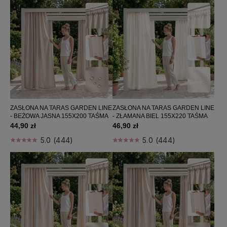
Zasłony 140x240
Zasłony 140x250
Zasłony 140x260
Zasłony 140x280
Zasłony 140x300
Zasłony 180x250
Zasłony 180x260
Zasłony 180x280
Upięcia do zasłon
ZASŁONA NA TARAS GARDEN LINE
ZASŁONA NA TARAS GARDEN LINE
- BEŻOWA JASNA 155X200 TAŚMA
- ZŁAMANA BIEL 155X220 TAŚMA
44,90 zł
46,90 zł
Firany gotowe
5.0 (444)
5.0 (444)
Poszewki dekoracyjne
Poduszki dekoracyjne
Poduszki na krzesła
Narzuty
Obrusy
Prześcieradła
Poduszki