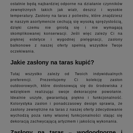
ostatnie będą najbardziej odporne na działanie czynników
zewnętrznych takich jak wiatr, deszcz i wysokie
temperatury. Zasłony na taras z poliestru, które znajdziesz
w naszym asortymencie cechują się wysoką sprężystością,
dzięki czemu nie gniotą się i nie wymagają
skomplikowanej konserwacji. Jeśli więc zależy Ci na
pięknej estetyce i wygodnej pielęgnacji, zasłony
balkonowe z naszej oferty spełnią wszystkie Twoje
oczekiwania.
Jakie zasłony na taras kupić?
Tutaj wszystko zależy od Twoich indywidualnych
preferencji. Prezentujemy Ci kolekcję zasłon
outdoorowych, które dostosowują się do środowiska z
wdziękiem realizując swoje dekoracyjne powołanie.
Idealnie uszyte, gwarantują piękno i funkcjonalność.
Kolorystyka zasłon i ponadczasowy design sprawia, że
zasłony zewnętrzne na taras z naszej oferty zdecydowanie
wychodzą poza ramy własnej funkcjonalności stając się
dekoracją zachwycającą artyzmem i jakością wykonania.
Zasłony na taras – wodoodporne i