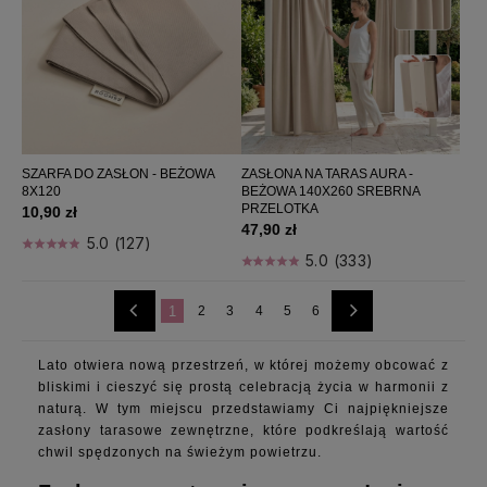
SZARFA DO ZASŁON - BEŻOWA
ZASŁONA NA TARAS AURA -
8X120
BEŻOWA 140X260 SREBRNA
PRZELOTKA
10,90 zł
47,90 zł
5.0 (127)
5.0 (333)
1
2
3
4
5
6
Lato otwiera nową przestrzeń, w której możemy obcować z
bliskimi i cieszyć się prostą celebracją życia w harmonii z
naturą. W tym miejscu przedstawiamy Ci najpiękniejsze
zasłony tarasowe zewnętrzne, które podkreślają wartość
chwil spędzonych na świeżym powietrzu.