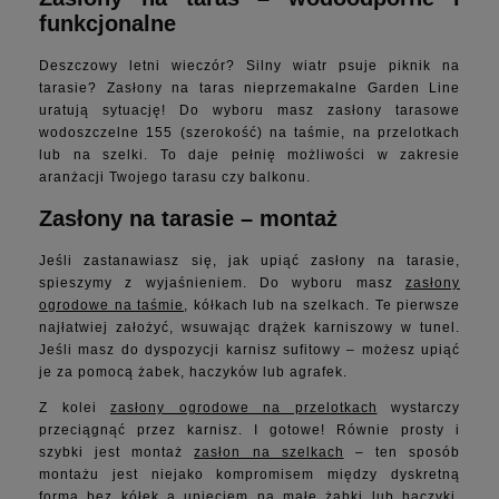
funkcjonalne
Deszczowy letni wieczór? Silny wiatr psuje piknik na
tarasie? Zasłony na taras nieprzemakalne Garden Line
uratują sytuację! Do wyboru masz zasłony tarasowe
wodoszczelne 155 (szerokość) na taśmie, na przelotkach
lub na szelki. To daje pełnię możliwości w zakresie
aranżacji Twojego tarasu czy balkonu.
Zasłony na tarasie – montaż
Jeśli zastanawiasz się, jak upiąć zasłony na tarasie,
spieszymy z wyjaśnieniem. Do wyboru masz
zasłony
ogrodowe na taśmie
, kółkach lub na szelkach. Te pierwsze
najłatwiej założyć, wsuwając drążek karniszowy w tunel.
Jeśli masz do dyspozycji karnisz sufitowy – możesz upiąć
je za pomocą żabek, haczyków lub agrafek.
Z kolei
zasłony ogrodowe na przelotkach
wystarczy
przeciągnąć przez karnisz. I gotowe! Równie prosty i
szybki jest montaż
zasłon na szelkach
– ten sposób
montażu jest niejako kompromisem między dyskretną
formą bez kółek a upięciem na małe żabki lub haczyki.