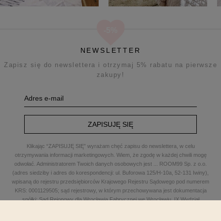
NEWSLETTER
Zapisz się do newslettera i otrzymaj 5% rabatu na pierwsze
zakupy!
ZAPISUJĘ SIĘ
Klikając “ZAPISUJĘ SIĘ” wyrażam chęć zapisu do newslettera, w celu
otrzymywania informacji marketingowych. Wiem, że zgodę w każdej chwili mogę
odwołać. Administratorem Twoich danych osobowych jest
...
ROOM99 Sp. z o.o.
(adres siedziby i adres do korespondencji: ul. Buforowa 125/H-10a, 52-131 Iwiny),
wpisaną do rejestru przedsiębiorców Krajowego Rejestru Sądowego pod numerem
KRS: 0001129505; sąd rejestrowy, w którym przechowywana jest dokumentacja
spółki: Sąd Rejonowy dla Wrocławia Fabrycznej we Wrocławiu, IX Wydział
Gospodarczy Krajowego Rejestru Sądowego; kapitał zakładowy w wysokości: 100
000,00 zł; NIP: 8961645498, REGON: 540125396, BDO: 000654482 oraz adres