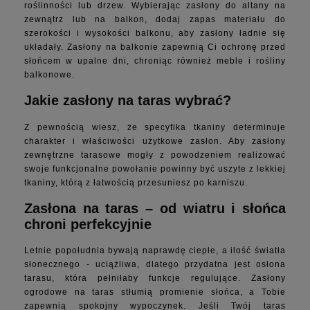
roślinności lub drzew. Wybierając
zasłony do altany na
zewnątrz lub na balkon, dodaj zapas materiału do
s
zerokości i wysokości balkonu, aby zasłony ładnie się
układały. Zasłony na balkonie zapewnią Ci ochronę przed
słońcem w upalne dni, chroniąc również meble i rośliny
balkonowe.
Jakie zasłony na taras wybrać?
Z pewnością wiesz, że specyfika tkaniny determinuje
charakter i właściwości użytkowe zasłon. Aby zasłony
zewnętrzne tarasowe mogły z powodzeniem realizować
swoje funkcjonalne powołanie powinny być uszyte z lekkiej
tkaniny, którą z łatwością przesuniesz po karniszu.
Zasłona na taras – od wiatru i słońca
chroni perfekcyjnie
Letnie popołudnia bywają naprawdę ciepłe, a ilość światła
słonecznego - uciążliwa, dlatego przydatna jest osłona
tarasu, która pełniłaby funkcje regulujące. Zasłony
ogrodowe na taras stłumią promienie słońca, a Tobie
zapewnią spokojny wypoczynek. Jeśli Twój taras