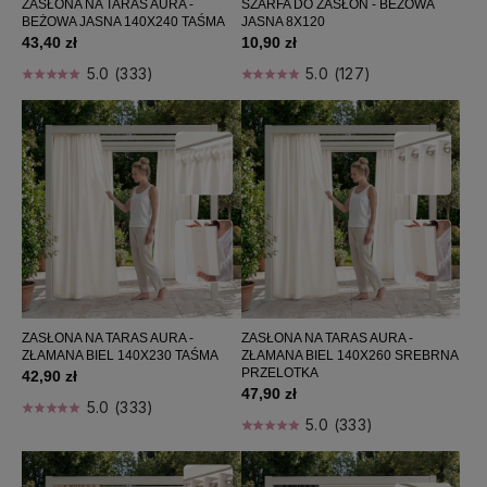
ZASŁONA NA TARAS AURA -
SZARFA DO ZASŁON - BEŻOWA
BEŻOWA JASNA 140X240 TAŚMA
JASNA 8X120
43,40 zł
10,90 zł
5.0 (333)
5.0 (127)
ZASŁONA NA TARAS AURA -
ZASŁONA NA TARAS AURA -
ZŁAMANA BIEL 140X230 TAŚMA
ZŁAMANA BIEL 140X260 SREBRNA
PRZELOTKA
42,90 zł
47,90 zł
5.0 (333)
5.0 (333)