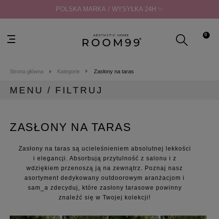
POLSKA MARKA / WYSYŁKA 24H ✨
0
Strona główna
Kategorie
Zasłony na taras
MENU / FILTRUJ
MENU
ZASŁONY NA TARAS
Kategorie
Zasłony gotowe
Zasłony na taras są ucieleśnieniem absolutnej lekkości
Zasłony na taras
i elegancji. Absorbują przytulność z salonu i z
Zasłony 155x200
wdziękiem przenoszą ją na zewnątrz. Poznaj nasz
Zasłony 155x220
asortyment dedykowany outdoorowym aranżacjom i
sam_a zdecyduj, które zasłony tarasowe powinny
Zasłony 155x250
znaleźć się w Twojej kolekcji!
Zasłony 155x270
Zasłony 140x230