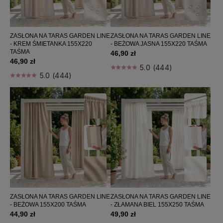
Koce / pledy
Zapachy do domu
Perfumy damskie
ZASŁONA NA TARAS GARDEN LINE
ZASŁONA NA TARAS GARDEN LINE
Home wellness
- KREM ŚMIETANKA 155X220
- BEŻOWA JASNA 155X220 TAŚMA
Bestsellers
TAŚMA
46,90 zł
46,90 zł
5.0 (444)
Nowości
5.0 (444)
Promocje
FILTRUJ
Kategorie: Zasłony na taras
Producent: (wybierz)
Cena: (wybierz)
ZASŁONA NA TARAS GARDEN LINE
ZASŁONA NA TARAS GARDEN LINE
- BEŻOWA 155X200 TAŚMA
- ZŁAMANA BIEL 155X250 TAŚMA
44,90 zł
49,90 zł