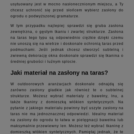
usytuowany jest w mocno nasłonecznionym miejscu, a Ty
chcesz uchronić się przed słońcem wybierz zasłony do
ogrodu o podwyższonej gramaturze.
W tym przypadku najlepiej sprawdzi się gruba zasłona
zewnętrzna, o gęstym tkaniu i zwartej strukturze. Zasłona
na taras tego typu są odpowiednio ciężkie dzięki czemu
nie unoszą się na wietrze i doskonale ochronią taras przed
podmuchami. Jeśli jednak chcesz stworzyć subtelną i
zwiewną dekorację okna doskonale sprawdzi się tkanina o
średniej grubości i luźnym splocie.
Jaki materiał na zasłony na taras?
W outdoorowych aranżacjach doskonale odnajdą się
zarówno zasłony gładkie jak również te o subtelnej
strukturze. Możesz wybrać materiały z bawełny, lnu, a
także tkaniny z domieszką włókien syntetycznych. Na
pytanie z jakiego materiału powinny być uszyte zasłony na
taras nie ma jednoznacznej odpowiedzi. Idealny materiał
na zasłony do ogrodu to łatwa w pielęgnacji bawełna lub
maksymalnie przewiewny len. Możesz też wybrać tkaninę z
domieszką włókien syntetycznych. Pamiętaj jednak, że te