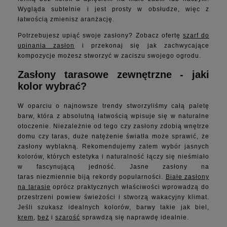
Wygląda subtelnie i jest prosty w obsłudze, więc z
łatwością zmienisz aranżację.
Potrzebujesz upiąć swoje zasłony? Zobacz ofertę
szarf do
upinania zasłon
i przekonaj się jak zachwycające
kompozycje możesz stworzyć w zaciszu swojego ogrodu.
Zasłony tarasowe zewnętrzne - jaki
kolor wybrać?
W oparciu o najnowsze trendy stworzyliśmy całą paletę
barw, która z absolutną łatwością wpisuje się w naturalne
otoczenie. Niezależnie od tego czy zasłony zdobią wnętrze
domu czy taras, duże natężenie światła może sprawić, że
zasłony wyblakną. Rekomendujemy zatem wybór jasnych
kolorów, których estetyka i naturalność łączy się nieśmiało
w fascynującą jedność. Jasne zasłony na
taras niezmiennie biją rekordy popularności.
Białe zasłony
na tarasie
oprócz praktycznych właściwości wprowadzą do
przestrzeni powiew świeżości i stworzą wakacyjny klimat.
Jeśli szukasz idealnych kolorów, barwy takie jak biel,
krem
,
beż
i
szarość
sprawdzą się naprawdę idealnie.