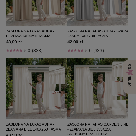
ZASŁONA NA TARAS AURA -
ZASŁONA NA TARAS AURA - SZARA
BEŻOWA 140X250 TAŚMA
JASNA 140X230 TAŚMA
43,90 zł
42,90 zł
5.0 (333)
5.0 (333)
5.0
OPINIE
ZASŁONA NA TARAS AURA -
ZASŁONA NA TARAS GARDEN LINE
ZŁAMANA BIEL 140X250 TAŚMA
- ZŁAMANA BIEL 155X250
SREBRNA PRZELOTKA
43,90 zł