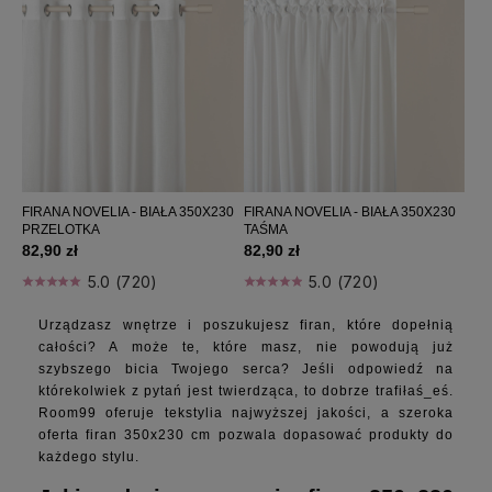
Firany 140x260
Firany 140x270
Firany 140x280
Firany 200x230
Firany 200x240
Firany 200x250
Firany 200x260
Firany 200x280
FIRANA NOVELIA - BIAŁA 350X230
FIRANA NOVELIA - BIAŁA 350X230
PRZELOTKA
TAŚMA
Firany 250x230
82,90 zł
82,90 zł
Firany 250x240
5.0 (720)
5.0 (720)
Firany 250x250
Firany 250x260
Urządzasz wnętrze i poszukujesz firan, które dopełnią
Firany 250x270
całości? A może te, które masz, nie powodują już
Firany 250x280
szybszego bicia Twojego serca? Jeśli odpowiedź na
którekolwiek z pytań jest twierdząca, to dobrze trafiłaś_eś.
Firany 300x230
Room99 oferuje tekstylia najwyższej jakości, a szeroka
Firany 300x240
oferta firan 350x230 cm pozwala dopasować produkty do
Firany 300x250
każdego stylu.
Firany 300x260