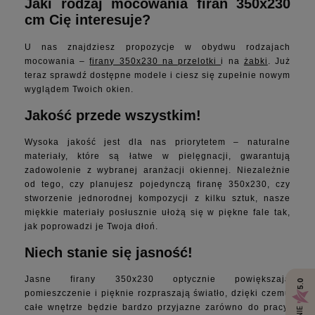
Jaki rodzaj mocowania firan 350x230
Firany 300x270
cm Cię interesuje?
Firany 300x280
Firany 350x230
U nas znajdziesz propozycje w obydwu rodzajach
mocowania –
firany 350x230 na przelotki
i na
żabki
. Już
Firany 350x250
teraz sprawdź dostępne modele i ciesz się zupełnie nowym
Firany 400x230
wyglądem Twoich okien.
Firany 400x240
Jakość przede wszystkim!
Firany 400x250
Firany 400x260
Wysoka jakość jest dla nas priorytetem – naturalne
Firany 400x280
materiały, które są łatwe w pielęgnacji, gwarantują
Firany 500x230
zadowolenie z wybranej aranżacji okiennej. Niezależnie
od tego, czy planujesz pojedynczą firanę 350x230, czy
Firany 500x250
stworzenie jednorodnej kompozycji z kilku sztuk, nasze
Firany na taśmie
miękkie materiały posłusznie ułożą się w piękne fale tak,
Firany na przelotkach
jak poprowadzi je Twoja dłoń.
Firany z falbanami
Niech stanie się jasność!
Firany z pomponami
Firany do salonu
Jasne firany 350x230 optycznie powiększają
5.0
Firany do pokoju
pomieszczenie i pięknie rozpraszają światło, dzięki czemu
całe wnętrze będzie bardzo przyjazne zarówno do pracy,
Firany do sypialni