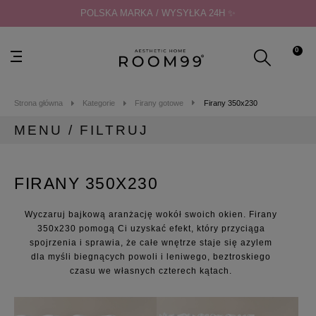
POLSKA MARKA / WYSYŁKA 24H ✨
0
Strona główna
Kategorie
Firany gotowe
Firany 350x230
MENU / FILTRUJ
MENU
FIRANY 350X230
Kategorie
Zasłony gotowe
Wyczaruj bajkową aranżację wokół swoich okien. Firany
Zasłony na taras
350x230 pomogą Ci uzyskać efekt, który przyciąga
Firany gotowe
spojrzenia i sprawia, że całe wnętrze staje się azylem
Firany gładkie
dla myśli biegnących powoli i leniwego, beztroskiego
czasu we własnych czterech kątach.
Firany 140x230
Firany 140x240
Firany 140x250