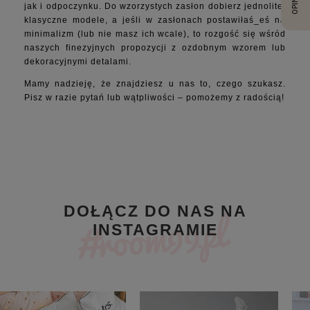
OPINIE
jak i odpoczynku. Do wzorzystych zasłon dobierz jednolite,
Firany do pokoju dziecięcego
klasyczne modele, a jeśli w zasłonach postawiłaś_eś na
Firany nowoczesne
minimalizm (lub nie masz ich wcale), to rozgość się wśród
Firany szerokie
naszych finezyjnych propozycji z ozdobnym wzorem lub
dekoracyjnymi detalami.
Poszewki dekoracyjne
Mamy nadzieję, że znajdziesz u nas to, czego szukasz.
Poduszki dekoracyjne
Pisz w razie pytań lub wątpliwości – pomożemy z radością!
Poduszki na krzesła
Narzuty
Obrusy
Prześcieradła
Poduszki
Koce / pledy
DOŁĄCZ DO NAS NA
Zapachy do domu
INSTAGRAMIE
Perfumy damskie
Home wellness
Bestsellers
Nowości
Promocje