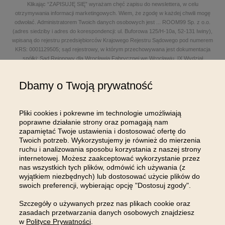
Klikając “ZAPISUJĘ SIĘ” wyrażam chęć zapisu do newslettera, w celu
otrzymywania informacji marketingowych. Wiem, że zgodę w każdej chwili mogę
odwołać. Administratorem Twoich danych osobowych jest
...
ROOM99 Sp. z o.o.
(adres siedziby i adres do korespondencji: ul. Buforowa 125/H-10a, 52-131 Iwiny),
wpisaną do rejestru przedsiębiorców Krajowego Rejestru Sądowego pod numerem
KRS: 0001129505; sąd rejestrowy, w którym przechowywana jest dokumentacja
spółki: Sąd Rejonowy dla Wrocławia Fabrycznej we Wrocławiu, IX Wydział
Gospodarczy Krajowego Rejestru Sądowego; kapitał zakładowy w wysokości: 100
000,00 zł; NIP: 8961645498, REGON: 540125396, BDO: 000654482 oraz adres
Dbamy o Twoją prywatność
poczty elektronicznej: sklep@room99.pl. Zapoznaj się z naszym
regulaminem
i
polityką prywatności
.
Przeczytaj dalej >
Pliki cookies i pokrewne im technologie umożliwiają
poprawne działanie strony oraz pomagają nam
zapamiętać Twoje ustawienia i dostosować ofertę do
Twoich potrzeb. Wykorzystujemy je również do mierzenia
ruchu i analizowania sposobu korzystania z naszej strony
internetowej. Możesz zaakceptować wykorzystanie przez
nas wszystkich tych plików, odmówić ich używania (z
OBSŁUGA KLIENTA
wyjątkiem niezbędnych) lub dostosować użycie plików do
swoich preferencji, wybierając opcję "Dostosuj zgody".
INFORMACJE
Szczegóły o używanych przez nas plikach cookie oraz
zasadach przetwarzania danych osobowych znajdziesz
MOJE KONTO
w
Polityce Prywatności
.