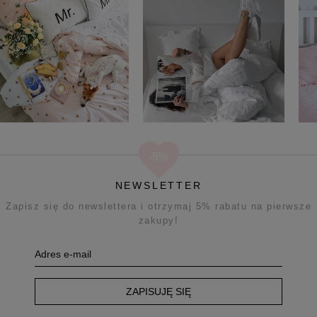
FILTRUJ
Kategorie: Firany 350x230
Producent: (wybierz)
Cena: (wybierz)
NEWSLETTER
Sortuj wg:
Nazwa produktu A-Z
Zapisz się do newslettera i otrzymaj 5% rabatu na pierwsze
zakupy!
ZAPISUJĘ SIĘ