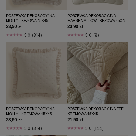
Bestsellers
Nowości
POSZEWKA DEKORACYJNA
POSZEWKA DEKORACYJNA
MOLLY - BEŻOWA 45X45
MARSHMALLOW - BEŻOWA 45X45
Promocje
23,90 zł
23,90 zł
5.0 (314)
5.0 (8)
FILTRUJ
Kategorie: Poszewki dekoracyjne 45x45
Producent: (wybierz)
Cena: (wybierz)
Sortuj wg:
Nazwa produktu A-Z
POSZEWKA DEKORACYJNA
POSZEWKA DEKORACYJNA FEEL -
MOLLY - KREMOWA 45X45
KREMOWA 45X45
23,90 zł
21,90 zł
5.0 (314)
5.0 (144)