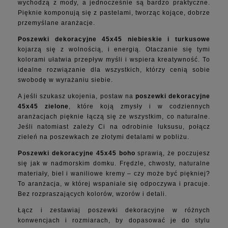
wychodzą z mody, a jednocześnie są bardzo praktyczne.
Pięknie komponują się z pastelami, tworząc kojące, dobrze
przemyślane aranżacje.
Poszewki dekoracyjne 45x45 niebieskie i turkusowe
kojarzą się z wolnością, i energią. Otaczanie się tymi
kolorami ułatwia przepływ myśli i wspiera kreatywność. To
idealne rozwiązanie dla wszystkich, którzy cenią sobie
swobodę w wyrażaniu siebie.
A jeśli szukasz ukojenia, postaw na
poszewki dekoracyjne
45x45 zielone
, które koją zmysły i w codziennych
aranżacjach pięknie łączą się ze wszystkim, co naturalne.
Jeśli natomiast zależy Ci na odrobinie luksusu, połącz
zieleń na poszewkach ze złotymi detalami w pobliżu.
Poszewki dekoracyjne 45x45 boho
sprawią, że poczujesz
się jak w nadmorskim domku. Frędzle, chwosty, naturalne
materiały, biel i waniliowe kremy – czy może być piękniej?
To aranżacja, w której wspaniale się odpoczywa i pracuje.
Bez rozpraszających kolorów, wzorów i detali.
Łącz i zestawiaj poszewki dekoracyjne w różnych
konwencjach i rozmiarach, by dopasować je do stylu