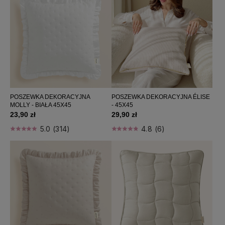
Poszewki dekoracyjne 50x50
Poszewki dekoracyjne 50x60
Poszewki welurowe
Poszewki bouclé
Poszewki bawełniane
Poszewki boho
Poszewki świąteczne
POSZEWKA DEKORACYJNA
POSZEWKA DEKORACYJNA ÉLISE
Poduszki dekoracyjne
MOLLY - BIAŁA 45X45
- 45X45
Poduszki na krzesła
23,90 zł
29,90 zł
Narzuty
5.0 (314)
4.8 (6)
Obrusy
Prześcieradła
Poduszki
Koce / pledy
Zapachy do domu
Perfumy damskie
Home wellness