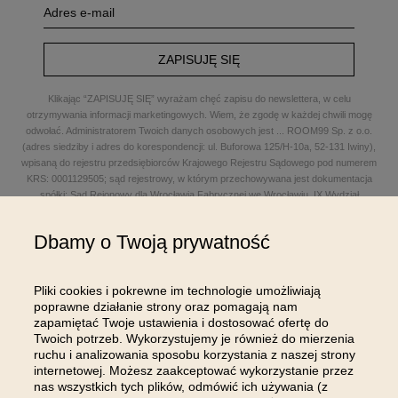
ZAPISUJĘ SIĘ
Klikając “ZAPISUJĘ SIĘ” wyrażam chęć zapisu do newslettera, w celu
otrzymywania informacji marketingowych. Wiem, że zgodę w każdej chwili mogę
odwołać. Administratorem Twoich danych osobowych jest
...
ROOM99 Sp. z o.o.
(adres siedziby i adres do korespondencji: ul. Buforowa 125/H-10a, 52-131 Iwiny),
wpisaną do rejestru przedsiębiorców Krajowego Rejestru Sądowego pod numerem
KRS: 0001129505; sąd rejestrowy, w którym przechowywana jest dokumentacja
spółki: Sąd Rejonowy dla Wrocławia Fabrycznej we Wrocławiu, IX Wydział
Gospodarczy Krajowego Rejestru Sądowego; kapitał zakładowy w wysokości: 100
000,00 zł; NIP: 8961645498, REGON: 540125396, BDO: 000654482 oraz adres
Dbamy o Twoją prywatność
poczty elektronicznej: sklep@room99.pl. Zapoznaj się z naszym
regulaminem
i
polityką prywatności
.
Przeczytaj dalej >
Pliki cookies i pokrewne im technologie umożliwiają
poprawne działanie strony oraz pomagają nam
zapamiętać Twoje ustawienia i dostosować ofertę do
Twoich potrzeb. Wykorzystujemy je również do mierzenia
ruchu i analizowania sposobu korzystania z naszej strony
internetowej. Możesz zaakceptować wykorzystanie przez
nas wszystkich tych plików, odmówić ich używania (z
OBSŁUGA KLIENTA