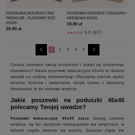
POSZEWKA DEKORACYJNA
POSZEWKA DEKORACYJNA AURA -
FRENCHIE - PUDROWY RÓŻ
KREMOWA 45X45
45X45
15,90 zł
20,90 zł
5.0 (97)
1
2
3
4
5
Chcesz odmienić swoją przestrzeń i dodać jej unikalnego
charakteru? Nasze poszewki dekoracyjne 45x45 to idealny
sposób na szybką metamorfozę! Oferujemy szeroki wybór
wzorów, kolorów i materiałów, dzięki czemu z łatwością
dopasujesz je do swojego wnętrza.
Jakie poszewki na poduszki 45x45
polecamy Twojej uwadze?
Poszewki dekoracyjne 45x45 szare
tonują szalone
wnętrza, są też sprytnym rozwiązaniem we wnętrzach, w
których często zmienia się wystrój. Szarości nigdy nie