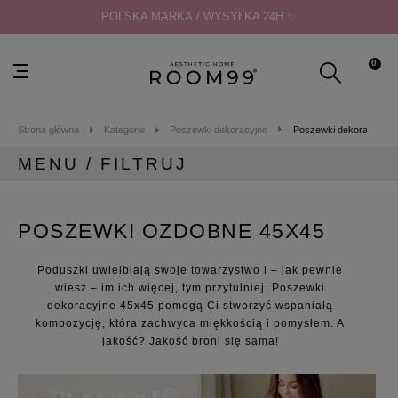
POLSKA MARKA / WYSYŁKA 24H ✨
0
Strona główna
Kategorie
Poszewki dekoracyjne
Poszewki dekoracyjne 
MENU / FILTRUJ
MENU
POSZEWKI OZDOBNE 45X45
Kategorie
Zasłony gotowe
Poduszki
uwielbiają swoje towarzystwo i – jak pewnie
Zasłony na taras
wiesz – im ich więcej, tym przytulniej. Poszewki
Firany gotowe
dekoracyjne 45x45 pomogą Ci stworzyć wspaniałą
Poszewki dekoracyjne
kompozycję, która zachwyca miękkością i pomysłem. A
jakość? Jakość broni się sama!
Poszewki dekoracyjne 40x40
Poszewki dekoracyjne 45x45
Poszewki dekoracyjne 30x50