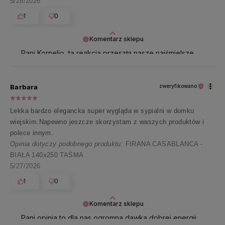
5/28/2026
1
0
Komentarz sklepu
Pani Kornelio, ta reakcja przeszła nasze najśmielsze
oczekiwania 🤗 Jesteśmy szczęśliwi, że jest Pani
zadowolona 🤗
Barbara
zweryfikowano
Lekka bardzo elegancka super wygląda w sypialni w domku
wiejskim.Napewno jeszcze skorzystam z waszych produktów i
polece innym.
Opinia dotyczy podobnego produktu:
FIRANA CASABLANCA -
BIAŁA 140x250 TAŚMA
5/27/2026
1
0
Komentarz sklepu
Pani opinia to dla nas ogromna dawka dobrej energii