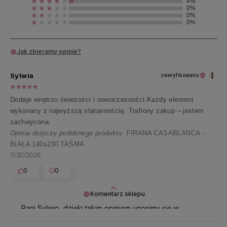
4%
0%
0%
0%
Jak zbieramy opinie?
Sylwia
zweryfikowano
Dodaje wnętrzu świeżości i nowoczesności.Każdy element
wykonany z najwyższą starannością. Trafiony zakup – jestem
zachwycona.
Opinia dotyczy podobnego produktu:
FIRANA CASABLANCA -
BIAŁA 140x230 TAŚMA
7/30/2026
0
0
Komentarz sklepu
Pani Sylwio, dzięki takim opiniom unosimy się w
powietrzu ☁️✨ Dziękujemy za miłe słowa i cieszymy