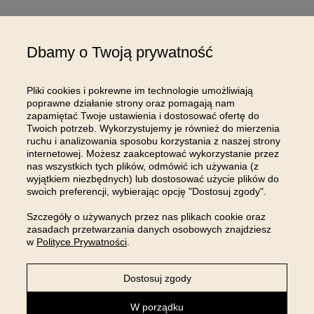
Dbamy o Twoją prywatność
DOŁĄCZ DO NAS NA
Pliki cookies i pokrewne im technologie umożliwiają
INSTAGRAMIE
poprawne działanie strony oraz pomagają nam
zapamiętać Twoje ustawienia i dostosować ofertę do
Twoich potrzeb. Wykorzystujemy je również do mierzenia
ruchu i analizowania sposobu korzystania z naszej strony
internetowej. Możesz zaakceptować wykorzystanie przez
nas wszystkich tych plików, odmówić ich używania (z
wyjątkiem niezbędnych) lub dostosować użycie plików do
swoich preferencji, wybierając opcję "Dostosuj zgody".
Szczegóły o używanych przez nas plikach cookie oraz
zasadach przetwarzania danych osobowych znajdziesz
w
Polityce Prywatności
.
Dostosuj zgody
W porządku