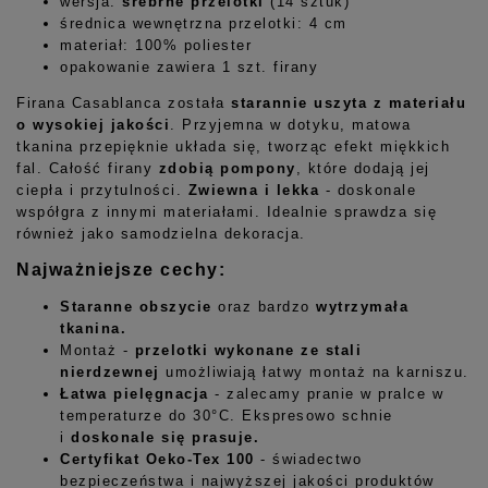
wersja:
srebrne przelotki
(14 sztuk)
średnica wewnętrzna przelotki: 4 cm
materiał: 100% poliester
opakowanie zawiera 1 szt. firany
Firana Casablanca została
starannie uszyta z materiału
o wysokiej jakości
. Przyjemna w dotyku, matowa
tkanina przepięknie układa się, tworząc efekt miękkich
fal. Całość firany
zdobią pompony
, które dodają jej
ciepła i przytulności.
Zwiewna i lekka
- doskonale
współgra z innymi materiałami. Idealnie sprawdza się
również jako samodzielna dekoracja.
Najważniejsze cechy:
Staranne obszycie
oraz bardzo
wytrzymała
tkanina.
Montaż -
przelotki wykonane ze stali
nierdzewnej
umożliwiają łatwy montaż na karniszu.
Łatwa pielęgnacja
- zalecamy pranie w pralce w
temperaturze do 30°C. Ekspresowo schnie
i
doskonale się prasuje.
Certyfikat Oeko-Tex 100
- świadectwo
bezpieczeństwa i najwyższej jakości produktów