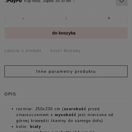
Kup teraz, zapłać za 30 dni
-
+
do koszyka
zapytaj o produkt
koszt dostawy
Inne parametry produktu
OPIS
rozmiar: 250x230 cm (
szerokość
przed
zmarszczeniem x
wysokość
jest mierzona od
górnej krawędzi tkaniny do samego dołu)
kolor:
biały