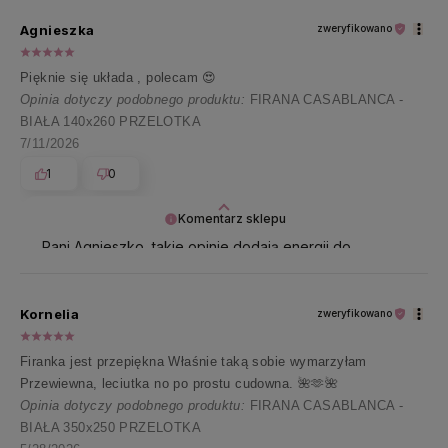
się, że nasze produkty sprawiły Pani radość!
Agnieszka
zweryfikowano
Pięknie się układa , polecam 😍
Opinia dotyczy podobnego produktu:
FIRANA CASABLANCA -
BIAŁA 140x260 PRZELOTKA
7/11/2026
1
0
Komentarz sklepu
Pani Agnieszko, takie opinie dodają energii do
działania. Dziękujemy 🤗
Kornelia
zweryfikowano
Firanka jest przepiękna Właśnie taką sobie wymarzyłam
Przewiewna, leciutka no po prostu cudowna. 🌺🫶🌺
Opinia dotyczy podobnego produktu:
FIRANA CASABLANCA -
BIAŁA 350x250 PRZELOTKA