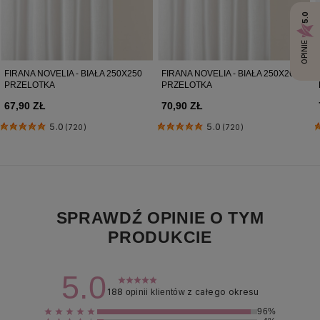
5.0
OPINIE
FIRANA NOVELIA - BIAŁA 250X250
FIRANA NOVELIA - BIAŁA 250X260
PRZELOTKA
PRZELOTKA
67,90 ZŁ
70,90 ZŁ
5.0
5.0
(720)
(720)
SPRAWDŹ OPINIE O TYM
PRODUKCIE
5.0
188
z całego okresu
opinii klientów
96%