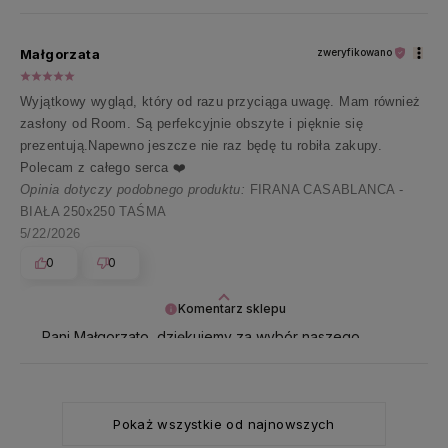
✨ Dziękujemy i pozdrawiamy ciepło 💛
Małgorzata
zweryfikowano
Wyjątkowy wygląd, który od razu przyciąga uwagę. Mam również
zasłony od Room. Są perfekcyjnie obszyte i pięknie się
prezentują.Napewno jeszcze nie raz będę tu robiła zakupy.
Polecam z całego serca ❤️
Opinia dotyczy podobnego produktu:
FIRANA CASABLANCA -
BIAŁA 250x250 TAŚMA
5/22/2026
0
0
Komentarz sklepu
Pani Małgorzato, dziękujemy za wybór naszego
sklepu i z uśmiechem zapraszamy ponownie 🥰
Pokaż wszystkie od najnowszych