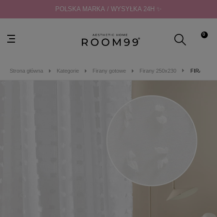
POLSKA MARKA / WYSYŁKA 24H ✨
0
Strona główna
Kategorie
Firany gotowe
Firany 250x230
FIRANA C