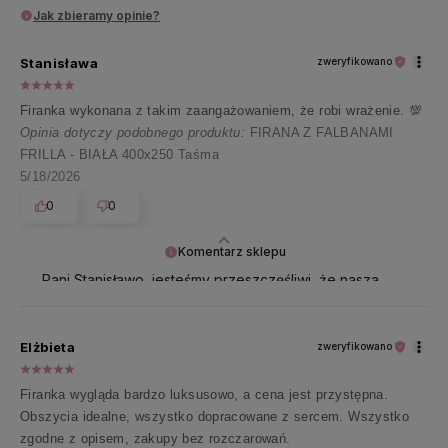
Jak zbieramy opinie?
Stanisława
zweryfikowano
Firanka wykonana z takim zaangażowaniem, że robi wrażenie. 💯
Opinia dotyczy podobnego produktu:
FIRANA Z FALBANAMI
FRILLA - BIAŁA 400x250 Taśma
5/18/2026
0
0
Komentarz sklepu
Pani Stanisławo, jesteśmy przeszczęśliwi, że nasza
praca została tak doceniona 🤍 Wysyłamy uśmiech na
cały dzień 💓
Elżbieta
zweryfikowano
Firanka wygląda bardzo luksusowo, a cena jest przystępna.
Obszycia idealne, wszystko dopracowane z sercem. Wszystko
zgodne z opisem, zakupy bez rozczarowań.