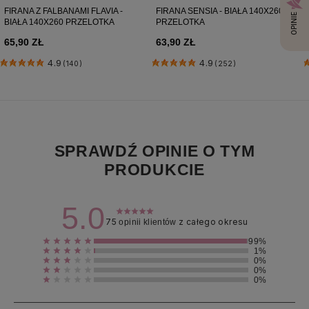
FIRANA Z FALBANAMI FLAVIA -
FIRANA SENSIA - BIAŁA 140X260
OPINIE
BIAŁA 140X260 PRZELOTKA
PRZELOTKA
65,90 ZŁ
63,90 ZŁ
4.9
4.9
(140)
(252)
SPRAWDŹ OPINIE O TYM
PRODUKCIE
5.0
75
z całego okresu
opinii klientów
99%
1%
0%
0%
0%