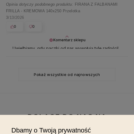
Opinia dotyczy podobnego produktu:
FIRANA Z FALBANAMI
FRILLA - KREMOWA 140x250 Przelotka
3/13/2026
0
0
Komentarz sklepu
Uwielbiamy, gdy paczki od nas wywołują tyle radości!
Pani Renato, życzymy pięknego dnia 🥰
Pokaż wszystkie od najnowszych
DOŁĄCZ DO NAS NA
INSTAGRAMIE
Dbamy o Twoją prywatność