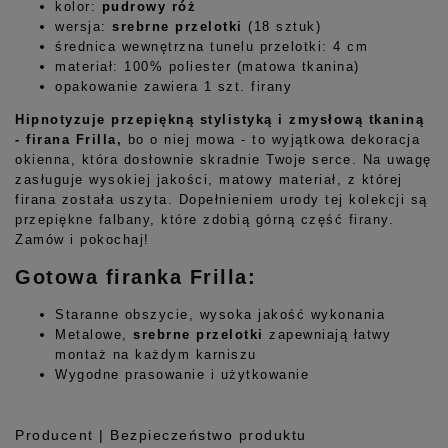
kolor:
pudrowy róż
wersja:
srebrne przelotki
(18 sztuk)
średnica wewnętrzna tunelu przelotki: 4 cm
materiał: 100% poliester (matowa tkanina)
opakowanie zawiera 1 szt. firany
Hipnotyzuje przepiękną stylistyką i zmysłową tkaniną
- firana Frilla,
bo o niej mowa - to wyjątkowa dekoracja
okienna, która dosłownie skradnie Twoje serce. Na uwagę
zasługuje wysokiej jakości, matowy materiał, z której
firana została uszyta. Dopełnieniem urody tej kolekcji są
przepiękne falbany, które zdobią górną część firany.
Zamów i pokochaj!
Gotowa firanka Frilla:
Staranne obszycie, wysoka jakość wykonania
Metalowe,
srebrne przelotki
zapewniają łatwy
montaż na każdym karniszu
Wygodne prasowanie i użytkowanie
Producent | Bezpieczeństwo produktu