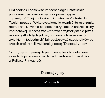
Pliki cookies i pokrewne im technologie umożliwiają
poprawne działanie strony oraz pomagają nam
zapamiętać Twoje ustawienia i dostosować ofertę do
Twoich potrzeb. Wykorzystujemy je również do mierzenia
ruchu i analizowania sposobu korzystania z naszej strony
internetowej. Możesz zaakceptować wykorzystanie przez
nas wszystkich tych plików, odmówić ich używania (z
wyjątkiem niezbędnych) lub dostosować użycie plików do
swoich preferencji, wybierając opcję "Dostosuj zgody".
Szczegóły o używanych przez nas plikach cookie oraz
zasadach przetwarzania danych osobowych znajdziesz
w
Polityce Prywatności
.
Dostosuj zgody
NEWSLETTER
W porządku
Zapisz się do newslettera i otrzymaj 5% rabatu na pierwsze
zakupy!