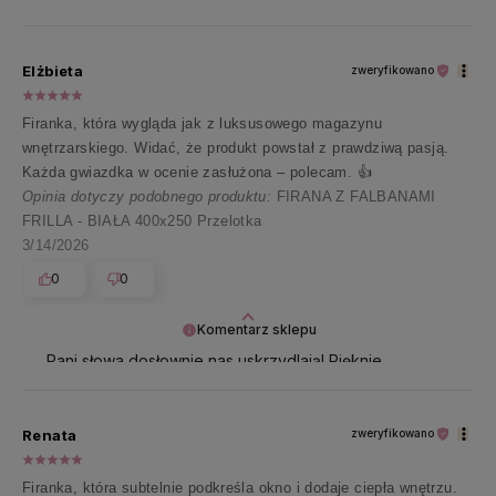
z zakupów w naszym sklepie. Dziękujemy za
podzielenie się swoją opinią i przesyłamy moc
pozdrowień 🧡
Elżbieta
zweryfikowano
Firanka, która wygląda jak z luksusowego magazynu
wnętrzarskiego. Widać, że produkt powstał z prawdziwą pasją.
Każda gwiazdka w ocenie zasłużona – polecam. 👍
Opinia dotyczy podobnego produktu:
FIRANA Z FALBANAMI
FRILLA - BIAŁA 400x250 Przelotka
3/14/2026
0
0
Komentarz sklepu
Pani słowa dosłownie nas uskrzydlają! Pięknie
dziękujemy za zaufanie i z uśmiechem zapraszamy
ponownie 🤍
Renata
zweryfikowano
Firanka, która subtelnie podkreśla okno i dodaje ciepła wnętrzu.