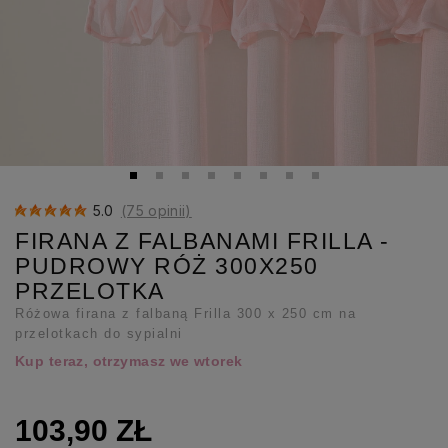
5.0
(75 opinii)
FIRANA Z FALBANAMI FRILLA -
PUDROWY RÓŻ 300X250
PRZELOTKA
Różowa firana z falbaną Frilla 300 x 250 cm na
przelotkach do sypialni
Kup teraz, otrzymasz we wtorek
103,90 ZŁ