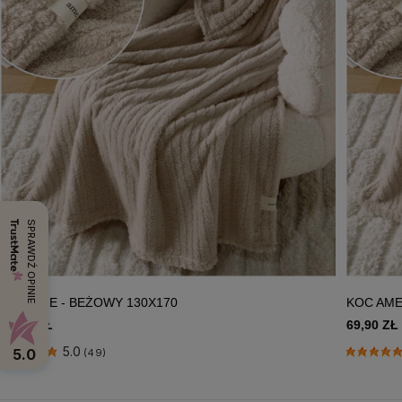
SPRAWDŹ OPINIE
KOC AME - BEŻOWY 130X170
KOC AME
57,90 ZŁ
69,90 ZŁ
5.0
5.0
(49)