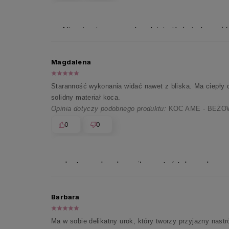
Nic nie cieszy nas bardziej niż świadomość
Magdalena
Staranność wykonania widać nawet z bliska. Ma ciepły 
solidny materiał koca.
Opinia dotyczy podobnego produktu:
KOC AME - BEŻO
0
0
Jest nam bardzo miło czytać tak serdeczn
Barbara
Ma w sobie delikatny urok, który tworzy przyjazny nastrój