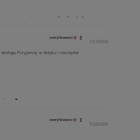
jemy za ten nieoceniony feedback ❣️
zweryfikowano
7/17/2026
 obsługa.Przyjemny w dotyku i niezwykle
ważne 💕
zweryfikowano
7/10/2026