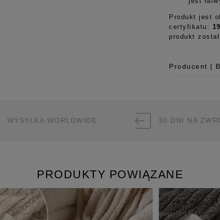
jest łat
Produkt jest 
certyfikatu:
1
produkt zosta
Producent | 
Producent
Room99 Sp. z
ul. Buforowa 
WYSYŁKA WORLDWIDE
30 DNI NA ZWR
52-131 Iwiny,
hello@room99.
Pobierz instr
PRODUKTY POWIĄZANE