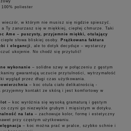
eżowy
: 100% poliester
 wieczór, w którym nie musisz się nigdzie spieszyć.
 a Ty zanurzasz się w miękkiej, ciepłej chmurze. Taki
oc Ame – puszysty, przyjemnie miękki, otulający
ciepłe słowa bliskiej osoby.
Prążkowana faktura
bi i elegancji
, ale to dotyk decyduje – wystarczy
oczuć ukojenie.
No chodź się przytulić!
jne wykonanie
– solidne szwy w połączeniu z gęstym
tkaniny gwarantują uczucie przytulności, wytrzymałość
cki wygląd przez długi czas użytkowania.
powierzchnia
– koc otula ciało delikatnością -
 przyjemny kontakt ze skórą i jest komfortowy w
plot
– koc
w
yróżnia się wysoką gramaturą i
gęstym
 co c
zyni go niezwykle grubym i mięsistym w dotyku.
nalność na lata
– zachowuje kolor, formę i estetyczny
nawet przy częstym użytkowaniu.
ielęgnacja
– koc można prać w pralce, szybko schnie i