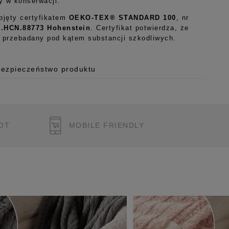
wy w konserwacji.
objęty certyfikatem
OEKO-TEX® STANDARD 100
, nr
9.HCN.88773 Hohenstein
. Certyfikat potwierdza, że
ł przebadany pod kątem substancji szkodliwych.
Bezpieczeństwo produktu
 o.o.
125/H-10a
OT
MOBILE FRIENDLY
 Polska
pl
ukcję bezpieczeństwa produktu