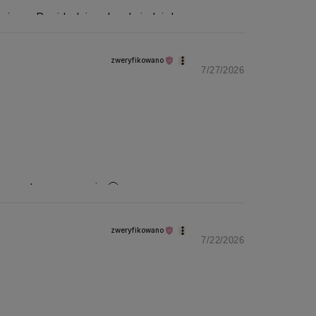
ujemy Pani kolejnych odwiedzin!
zweryfikowano
7/27/2026
te pozytywne emocje 🤗
zweryfikowano
7/22/2026