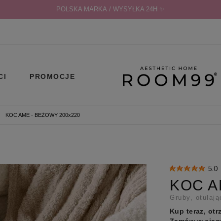
POLSKA MARKA / WYSYŁKA 24H ✨
CI
PROMOCJE
KOC AME - BEŻOWY 200x220
5.0
KOC A
Gruby, otulaj
Kup teraz, otr