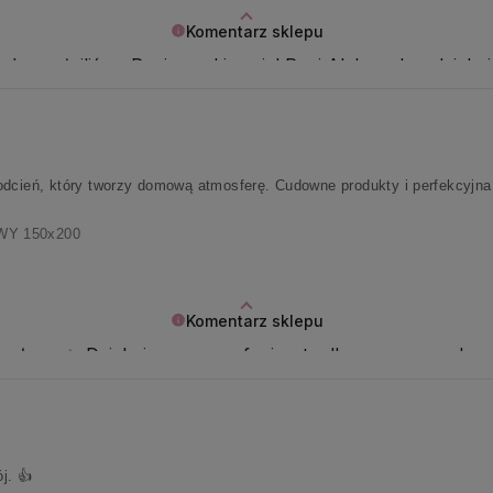
Komentarz sklepu
, że spełniliśmy Pani oczekiwania! Pani Aleksandro, dzięku
odcień, który tworzy domową atmosferę. Cudowne produkty i perfekcyjna
WY 150x200
Komentarz sklepu
e słowa ✨ Dziękujemy za zaufanie - to dla nas naprawdę 
. 👍️