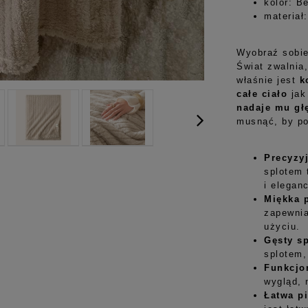
kolor: B
materiał
Wyobraź sobie
Świat zwalnia,
właśnie jest
k
całe ciało
jak 
nadaje mu głę
musnąć, by p
Precyzy
splotem 
i elegan
Miękka 
zapewnia
użyciu
.
Gęsty s
splotem
,
Funkcjo
wygląd, 
Łatwa p