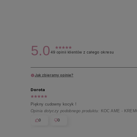
5.0
49
z całego okresu
opinii klientów
Jak zbieramy opinie?
Dorota
Piękny cudowny kocyk !
Opinia dotyczy podobnego produktu:
KOC AME - KREM
0
0