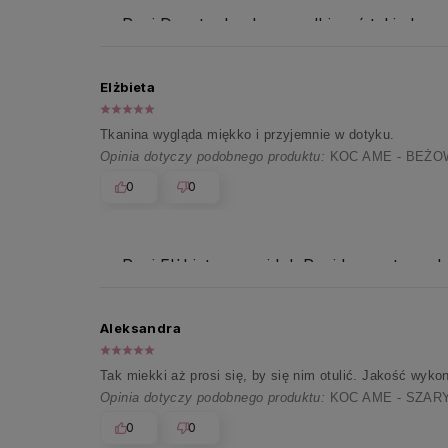
Pani Doroto, kochamy odbierać takie komp
Elżbieta
Tkanina wygląda miękko i przyjemnie w dotyku.
Opinia dotyczy podobnego produktu:
KOC AME - BEŻO
0
0
Pani Elżbieto, na widok Pani komentarza k
Aleksandra
Tak miekki aż prosi się, by się nim otulić. Jakość wyk
Opinia dotyczy podobnego produktu:
KOC AME - SZARY
0
0