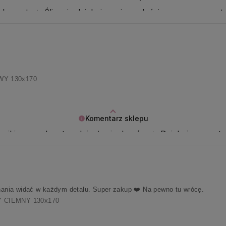
lementy ✨ Ślicznie dziękujemy i z radością w sercu wypatr
WY 130x170
Komentarz sklepu
ąciki naszych ust podniosły się do góry ✨ Dziękujemy za 
onania widać w każdym detalu. Super zakup ❤️ Na pewno tu wrócę.
 CIEMNY 130x170