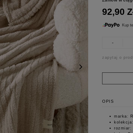
Zamów w ciąg
92,90 
Kup te
-
zapytaj o prod
OPIS
marka: 
kolekcja
rozmiar: