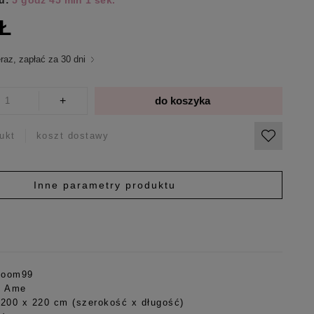
u:
5 godz 44 min 58 sek.
ZŁ
raz, zapłać za 30 dni
+
do koszyka
ukt
koszt dostawy
Inne parametry produktu
Room99
: Ame
 200 x 220 cm (szerokość x długość)