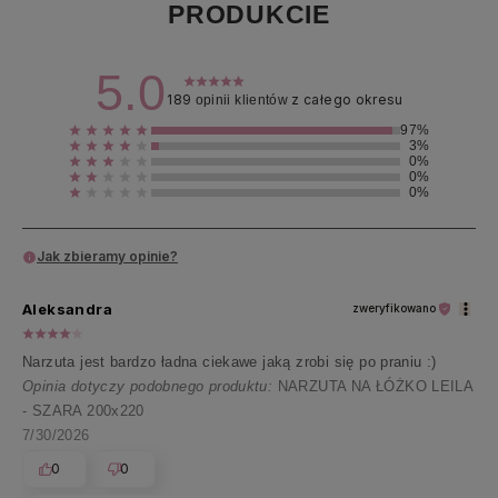
PRODUKCIE
5.0
189
z całego okresu
opinii klientów
97%
3%
0%
0%
0%
Jak zbieramy opinie?
Aleksandra
zweryfikowano
Narzuta jest bardzo ładna ciekawe jaką zrobi się po praniu :)
Opinia dotyczy podobnego produktu:
NARZUTA NA ŁÓŻKO LEILA
- SZARA 200x220
7/30/2026
0
0