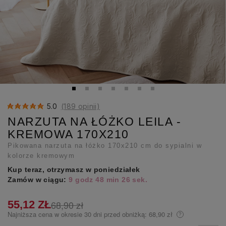
5.0
(189 opinii)
NARZUTA NA ŁÓŻKO LEILA -
KREMOWA 170X210
Pikowana narzuta na łóżko 170x210 cm do sypialni w
kolorze kremowym
Kup teraz, otrzymasz w poniedziałek
Zamów w ciągu:
9 godz 48 min 24 sek.
55,12 ZŁ
68,90 zł
Najniższa cena w okresie 30 dni przed obniżką:
68,90 zł