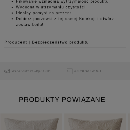
Pikowanie wzmacnia wytrzymałość produktu
Wygodna w utrzymaniu czystości
Idealny pomysł na prezent
Dobierz poszewki z tej samej Kolekcji i stwórz
zestaw Leila!
Producent | Bezpieczeństwo produktu
Producent
Room99 Sp. z o.o.
ul. Buforowa 125/H-10a
WYSYŁAMY W CIĄGU 24H
30 DNI NA ZWROT
52-131 Iwiny, Polska
hello@room99.pl
PRODUKTY POWIĄZANE
Pobierz instrukcję bezpieczeństwa produktu