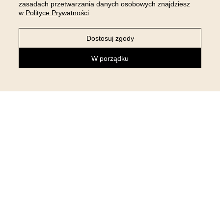
zasadach przetwarzania danych osobowych znajdziesz
w
Polityce Prywatności
.
Dostosuj zgody
W porządku
NEWSLETTER
Zapisz się do newslettera i otrzymaj 5% rabatu na pierwsze
zakupy!
ZAPISUJĘ SIĘ
Klikając “ZAPISUJĘ SIĘ” wyrażam chęć zapisu do newslettera, w celu
otrzymywania informacji marketingowych. Wiem, że zgodę w każdej chwili mogę
odwołać. Administratorem Twoich danych osobowych jest
...
ROOM99 Sp. z o.o.