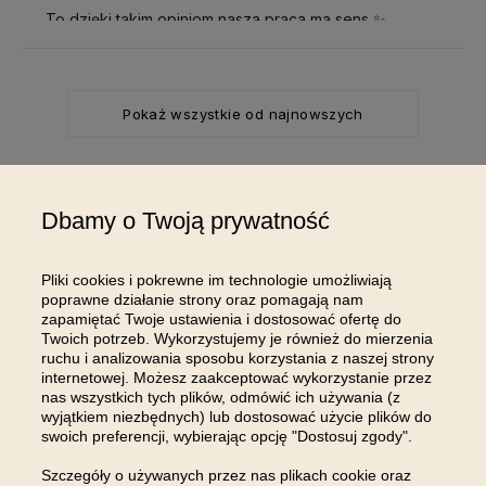
To dzięki takim opiniom nasza praca ma sens ✨
Jesteśmy wdzięczni za każde słowo!
Pokaż wszystkie od najnowszych
Dbamy o Twoją prywatność
DOŁĄCZ DO NAS NA
Pliki cookies i pokrewne im technologie umożliwiają
INSTAGRAMIE
poprawne działanie strony oraz pomagają nam
zapamiętać Twoje ustawienia i dostosować ofertę do
Twoich potrzeb. Wykorzystujemy je również do mierzenia
ruchu i analizowania sposobu korzystania z naszej strony
internetowej. Możesz zaakceptować wykorzystanie przez
nas wszystkich tych plików, odmówić ich używania (z
wyjątkiem niezbędnych) lub dostosować użycie plików do
swoich preferencji, wybierając opcję "Dostosuj zgody".
Szczegóły o używanych przez nas plikach cookie oraz