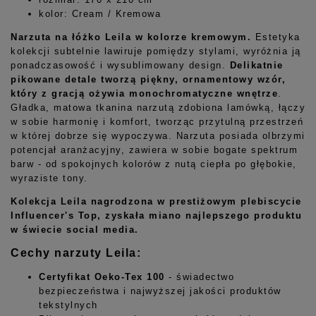
kolor: Cream / Kremowa
Narzuta na łóżko Leila w kolorze kremowym.
Estetyka
kolekcji subtelnie lawiruje pomiędzy stylami, wyróżnia ją
ponadczasowość i wysublimowany design.
Delikatnie
pikowane detale tworzą piękny, ornamentowy wzór,
który z gracją ożywia monochromatyczne wnętrze
.
Gładka, matowa tkanina narzutą zdobiona lamówką, łączy
w sobie harmonię i komfort, tworząc przytulną przestrzeń
w której dobrze się wypoczywa. Narzuta posiada olbrzymi
potencjał aranżacyjny, zawiera w sobie bogate spektrum
barw - od spokojnych kolorów z nutą ciepła po głębokie,
wyraziste tony.
Kolekcja Leila nagrodzona w prestiżowym plebiscycie
Influencer's Top, zyskała miano najlepszego produktu
w świecie social media.
Cechy narzuty Leila:
Certyfikat Oeko-Tex 100
- świadectwo
bezpieczeństwa i najwyższej jakości produktów
tekstylnych