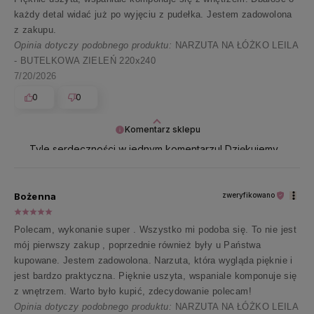
każdy detal widać już po wyjęciu z pudełka. Jestem zadowolona
z zakupu.
Opinia dotyczy podobnego produktu:
NARZUTA NA ŁÓŻKO LEILA
- BUTELKOWA ZIELEŃ 220x240
7/20/2026
0
0
Komentarz sklepu
Tyle serdeczności w jednym komentarzu! Dziękujemy
za ten piękny gest 🌸
Bożenna
zweryfikowano
Polecam, wykonanie super . Wszystko mi podoba się. To nie jest
mój pierwszy zakup , poprzednie również były u Państwa
kupowane. Jestem zadowolona. Narzuta, która wygląda pięknie i
jest bardzo praktyczna. Pięknie uszyta, wspaniale komponuje się
z wnętrzem. Warto było kupić, zdecydowanie polecam!
Opinia dotyczy podobnego produktu:
NARZUTA NA ŁÓŻKO LEILA