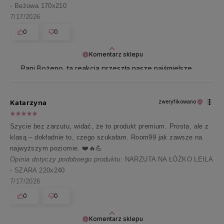
- Beżowa 170x210
7/17/2026
0
0
Komentarz sklepu
Pani Bożeno, ta reakcja przeszła nasze najśmielsze
oczekiwania 🤗 Jesteśmy szczęśliwi, że jest Pani
zadowolona 🤗
Katarzyna
zweryfikowano
Szycie bez zarzutu, widać, że to produkt premium. Prosta, ale z
klasą – dokładnie to, czego szukałam. Room99 jak zawsze na
najwyższym poziomie. ❤️🔥💪
Opinia dotyczy podobnego produktu:
NARZUTA NA ŁÓŻKO LEILA
- SZARA 220x240
7/17/2026
0
0
Komentarz sklepu