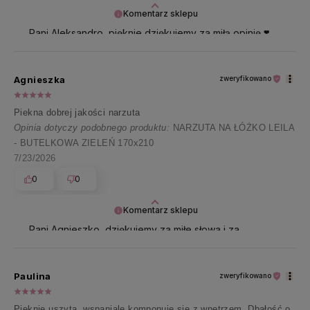
Komentarz sklepu
Pani Aleksandro, pięknie dziękujemy za miłą opinię ❣️
Narzutę na łóżko Leila polecamy prać w 30°.Dzięki
odpowiedniej pielęgnacji materiał zachowa swój
piękny wygląd, a Pani będzie mogła cieszyć się
Agnieszka
zweryfikowano
narzutą przez długi czas 🥰
Piekna dobrej jakości narzuta
Opinia dotyczy podobnego produktu:
NARZUTA NA ŁÓŻKO LEILA
- BUTELKOWA ZIELEŃ 170x210
7/23/2026
0
0
Komentarz sklepu
Pani Agnieszko, dziękujemy za miłe słowa i za
zaufanie 🧡
Paulina
zweryfikowano
Pięknie uszyta, wspaniale komponuje się z wnętrzem. Dbałość o