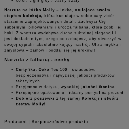
kolor: Light grey / Jasny szary
Narzuta na łóżko Molly – lekka, otulająca swoim
ciepłem kolekcja,
która kumuluje w sobie cały zbiór
starannie zaprojektowanych detali. Zachwyci Cię
subtelnymi pikowaniami i uroczą falbaną, która zdobi jej
boki. Z wnętrza wydobywa ducha subtelnej elegancji i
jest dokładnie tym, czego potrzebujesz, aby stworzyć w
swojej sypialni absolutnie kojący nastrój. Ultra miękka i
zmysłowa – zamów i poddaj się jej urokowi!
Narzuta z falbaną - cechy:
Certyfikat Oeko-Tex 100
- świadectwo
bez
pieczeństwa i najwyższej jakości produktów
tekstylnych
Przyjemna w dotyku,
wysokiej jakości tkanina
Przepiękne opakowanie - idealny pomysł na prezent
Dobierz poszewki z tej samej Kolekcji i stwórz
zestaw Molly!
Producent | Bezpieczeństwo produktu