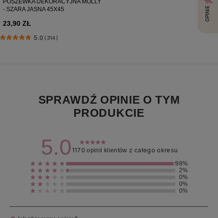
POSZEWKA DEKORACYJNA MOLLY
OPINIE
- SZARA JASNA 45X45
23,90 ZŁ
5.0
(314)
SPRAWDŹ OPINIE O TYM
PRODUKCIE
5.0
1170
z całego okresu
opinii klientów
98%
2%
0%
0%
0%