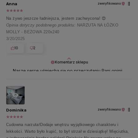
Anna
zweryfikowano
Na żywo jeszcze ładniejsza, jestem zachwycona! 😍
Opinia dotyczy podobnego produktu:
NARZUTA NA ŁÓŻKO
MOLLY - BEŻOWA 220x240
3/20/2025
10
2
Komentarz sklepu
Nasze serce uśmiecha się po przeczytaniu Pani opinii
💖 Dziękujemy za zaufanie!
Dominika
zweryfikowano
Cudowna narzuta!Dodaje wnętrzu wyjątkowego charakteru i
lekkości. Warto było kupić, to był strzał w dziesiątkę! Mięciutka,