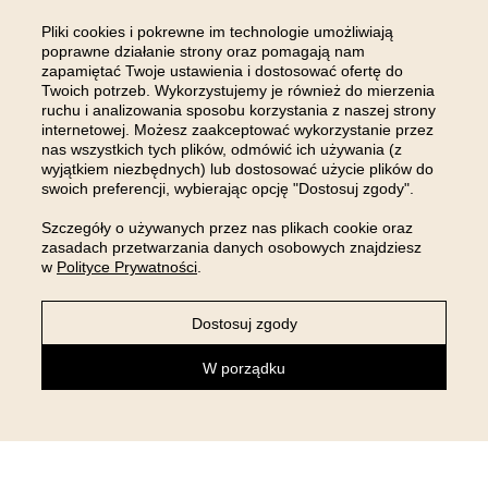
koloru, pasuje idealnie🥰
Pliki cookies i pokrewne im technologie umożliwiają
Opinia dotyczy podobnego produktu:
NARZUTA NA ŁÓŻKO
poprawne działanie strony oraz pomagają nam
MOLLY - KREMOWA 220x240
zapamiętać Twoje ustawienia i dostosować ofertę do
9/25/2024
Twoich potrzeb. Wykorzystujemy je również do mierzenia
ruchu i analizowania sposobu korzystania z naszej strony
12
0
internetowej. Możesz zaakceptować wykorzystanie przez
nas wszystkich tych plików, odmówić ich używania (z
Komentarz sklepu
wyjątkiem niezbędnych) lub dostosować użycie plików do
swoich preferencji, wybierając opcję "Dostosuj zgody".
Pani Alino, wprost nie możemy się nacieszyć takimi
opiniami 🥹 Dziękujemy!🎀
Szczegóły o używanych przez nas plikach cookie oraz
zasadach przetwarzania danych osobowych znajdziesz
w
Polityce Prywatności
.
Pokaż wszystkie od najnowszych
Dostosuj zgody
W porządku
DOŁĄCZ DO NAS NA
INSTAGRAMIE