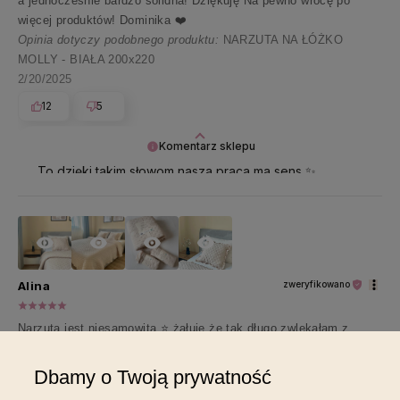
a jednocześnie bardzo solidna! Dziękuję Na pewno wrócę po
więcej produktów! Dominika ❤️
Opinia dotyczy podobnego produktu:
NARZUTA NA ŁÓŻKO
MOLLY - BIAŁA 200x220
2/20/2025
12
5
Komentarz sklepu
To dzięki takim słowom nasza praca ma sens ✨
Jesteśmy wdzięczni za każde słowo!
Alina
zweryfikowano
Narzuta jest niesamowita ⭐️ żałuję że tak długo zwlekałam z
zakupem. W rzeczywistości jeszcze piękniejsza niż sobie
wyobrażałam. Szczerze polecam takim niezdecydowanym jak ja
Dbamy o Twoją prywatność
🤭 A dodatkowa gwiazdka za miły kontakt i pomoc z wybraniem