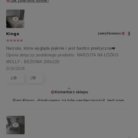
Jak zbieramy opinie?
Kinga
zweryfikowano
Narzuta, która wygląda pięknie i jest bardzo praktyczna❤️
Opinia dotyczy podobnego produktu:
NARZUTA NA ŁÓŻKO
MOLLY - BEŻOWA 200x220
5/16/2026
0
0
Komentarz sklepu
Pani Kingo, dziękujemy za tyle serdeczności! Jest nam
bardzo miło, że zakupy w naszym sklepie zrobiły na
Pani tak dobre wrażenie 🌸