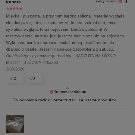
Renata
zweryfikowano
Miękka i puszysta, a przy tym bardzo solidna. Materiał wygląda
ekskluzywnie, efekt niesamowity! Jestem zakochana, moja
sypialnia wygląda teraz bajecznie. Bardzo polecam! W
rzeczywistości narzuta jest jeszcze ładniejsza niż na zdjęciach.
Wykonana bardzo starannie, widać dobrą jakość materiału i
dbałość o detale. Jestem naprawdę zadowolona z zakupu.
Opinia dotyczy podobnego produktu:
NARZUTA NA ŁÓŻKO
MOLLY - BEŻOWA 240x260
3/30/2026
2
0
Komentarz sklepu
To ogromna radość przeczytać, że nasze produkty
przynoszą tyle uśmiechu! Jesteśmy wdzięczni za tę
recenzję ✨