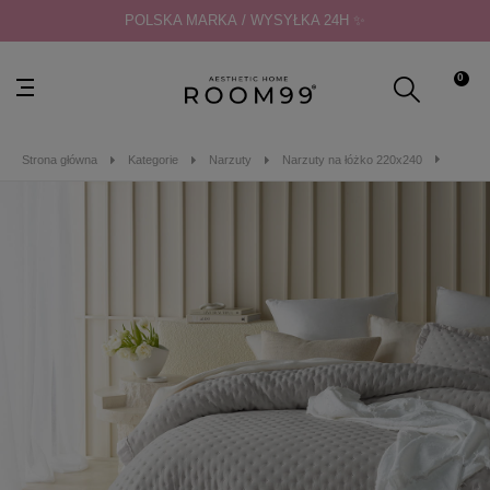
POLSKA MARKA / WYSYŁKA 24H ✨
0
Strona główna
Kategorie
Narzuty
Narzuty na łóżko 220x240
NARZU