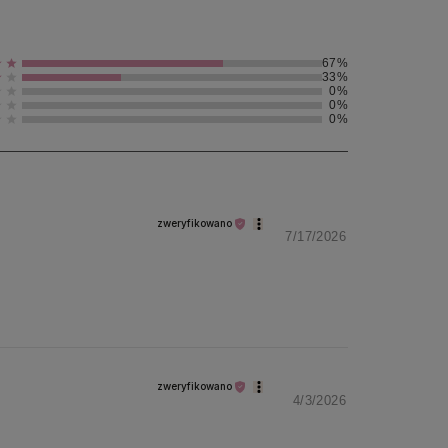
67%
33%
0%
0%
0%
zweryfikowano
7/17/2026
zweryfikowano
4/3/2026