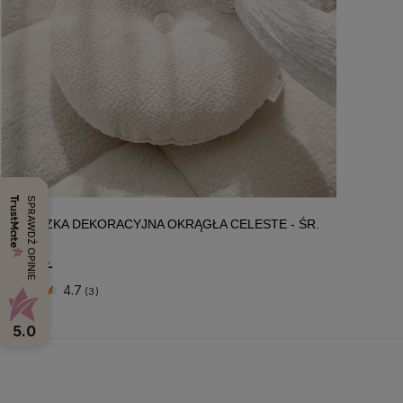
SPRAWDŹ OPINIE
PODUSZKA DEKORACYJNA OKRĄGŁA CELESTE - ŚR.
45
45,90 ZŁ
4.7
(3)
5.0