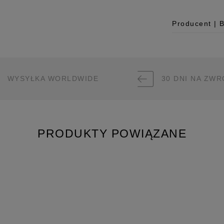
Producent | 
Producent
Room99 Sp. z
ul. Buforowa 
WYSYŁKA WORLDWIDE
30 DNI NA ZWR
52-131 Iwiny,
hello@room99.
Pobierz instr
PRODUKTY POWIĄZANE