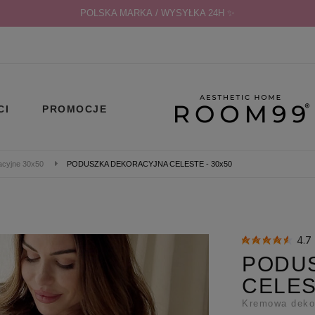
POLSKA MARKA / WYSYŁKA 24H ✨
CI
PROMOCJE
acyjne 30x50
PODUSZKA DEKORACYJNA CELESTE - 30x50
4.
PODU
CELES
Kremowa deko