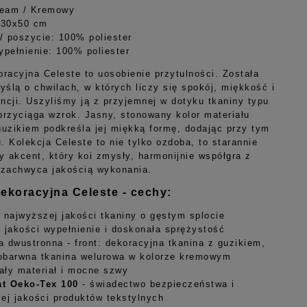
ream / Kremowy
 30x50 cm
 / poszycie: 100% poliester
ypełnienie: 100% poliester
racyjna Celeste to uosobienie przytulności. Została
yślą o chwilach, w których liczy się spokój, miękkość i
ncji. Uszyliśmy ją z przyjemnej w dotyku tkaniny typu
 przyciąga wzrok. Jasny, stonowany kolor materiału
 guzikiem podkreśla jej miękką formę, dodając przy tym
. Kolekcja Celeste to nie tylko ozdoba, to starannie
y akcent, który koi zmysły, harmonijnie współgra z
i zachwyca jakością wykonania.
dekoracyjna Celeste - cechy:
 najwyższej jakości tkaniny o gęstym splocie
 jakości wypełnienie i doskonała sprężystość
 dwustronna - front: dekoracyjna tkanina z guzikiem,
nobarwna tkanina welurowa w kolorze kremowym
ły materiał i mocne szwy
at Oeko-Tex 100
- świadectwo bezpieczeństwa i
ej jakości produktów tekstylnych