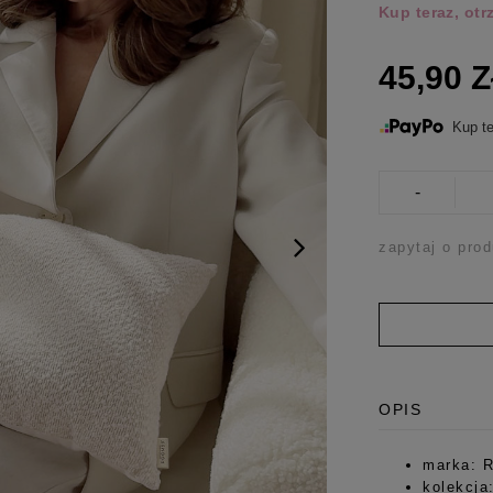
Kup teraz, ot
45,90 
Kup te
-
zapytaj o prod
OPIS
marka: 
kolekcja