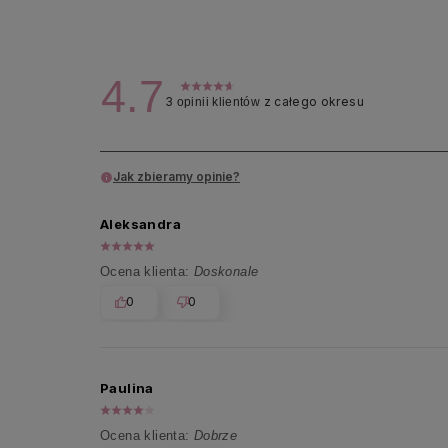
4.7
3
z całego okresu
opinii klientów
Jak zbieramy opinie?
Aleksandra
Ocena klienta:
Doskonale
0
0
Paulina
Ocena klienta:
Dobrze