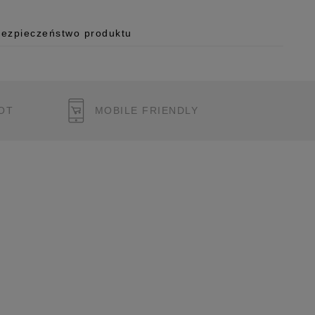
Bezpieczeństwo produktu
 o.o.
125/H-10a
OT
MOBILE FRIENDLY
 Polska
pl
ukcję bezpieczeństwa produktu