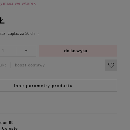
rzymasz we wtorek
ZŁ
raz, zapłać za 30 dni
+
do koszyka
ukt
koszt dostawy
Inne parametry produktu
Room99
: Celeste