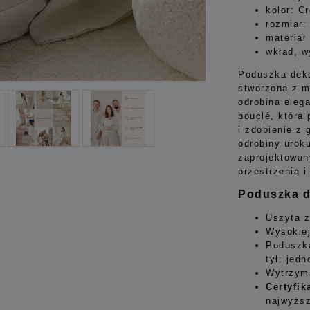
kolor: C
rozmiar:
materiał
wkład, w
Poduszka deko
stworzona z m
odrobina elega
bouclé, która
i zdobienie z
odrobiny uroku
zaprojektowan
przestrzenią 
Podusz
ka 
Uszyta z
Wysokiej
Poduszka
tył: jed
Wytrzyma
Certyfik
najwyższ