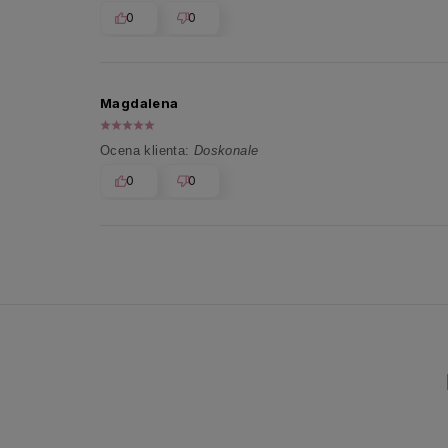
0
0
Magdalena
Ocena klienta:
Doskonale
0
0