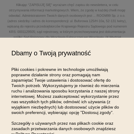
Klikając “ZAPISUJĘ SIĘ” wyrażam chęć zapisu do newslettera, w celu
otrzymywania informacji marketingowych. Wiem, że zgodę w każdej chwili mogę
odwołać. Administratorem Twoich danych osobowych jest
...
ROOM99 Sp. z o.o.
(adres siedziby i adres do korespondencji: ul. Buforowa 125/H-10a, 52-131 Iwiny),
wpisaną do rejestru przedsiębiorców Krajowego Rejestru Sądowego pod numerem
KRS: 0001129505; sąd rejestrowy, w którym przechowywana jest dokumentacja
spółki: Sąd Rejonowy dla Wrocławia Fabrycznej we Wrocławiu, IX Wydział
Gospodarczy Krajowego Rejestru Sądowego; kapitał zakładowy w wysokości: 100
000,00 zł; NIP: 8961645498, REGON: 540125396, BDO: 000654482 oraz adres
Dbamy o Twoją prywatność
poczty elektronicznej: sklep@room99.pl. Zapoznaj się z naszym
regulaminem
i
polityką prywatności
.
Przeczytaj dalej >
Pliki cookies i pokrewne im technologie umożliwiają
poprawne działanie strony oraz pomagają nam
zapamiętać Twoje ustawienia i dostosować ofertę do
Twoich potrzeb. Wykorzystujemy je również do mierzenia
ruchu i analizowania sposobu korzystania z naszej strony
internetowej. Możesz zaakceptować wykorzystanie przez
nas wszystkich tych plików, odmówić ich używania (z
OBSŁUGA KLIENTA
wyjątkiem niezbędnych) lub dostosować użycie plików do
swoich preferencji, wybierając opcję "Dostosuj zgody".
INFORMACJE
Szczegóły o używanych przez nas plikach cookie oraz
zasadach przetwarzania danych osobowych znajdziesz
MOJE KONTO