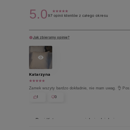
5.0
97
z całego okresu
opinii klientów
Jak zbieramy opinie?
Katarzyna
Zamek wszyty bardzo dokładnie, nie mam uwag. 👌 Posz
1
0
Pani Katarzyno, przepięknie dziękujemy za