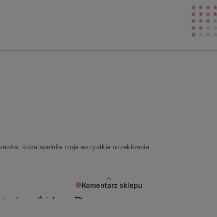
ewka, która spełniła moje wszystkie oczekiwania.
Komentarz sklepu
 te słowa. Ściskamy 🥰