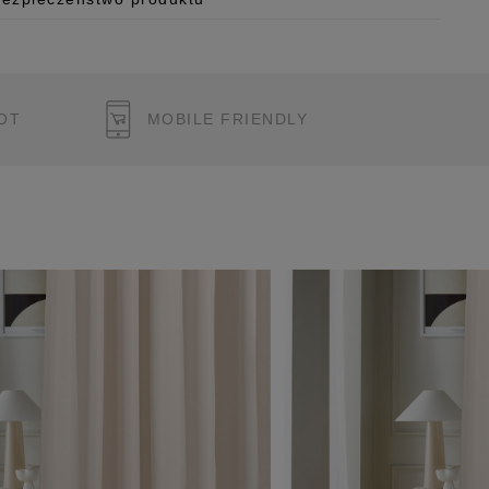
 o.o.
125/H-10a
OT
MOBILE FRIENDLY
 Polska
pl
ukcję bezpieczeństwa produktu