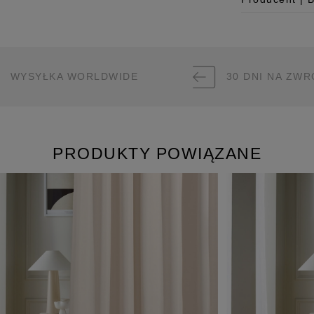
Producent
Room99 Sp. z
ul. Buforowa 
WYSYŁKA WORLDWIDE
30 DNI NA ZWR
52-131 Iwiny,
hello@room99.
Pobierz instr
PRODUKTY POWIĄZANE