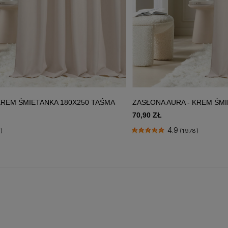
KREM ŚMIETANKA 180X250 TAŚMA
ZASŁONA AURA - KREM ŚMI
70,90 ZŁ
4.9
)
(1978)