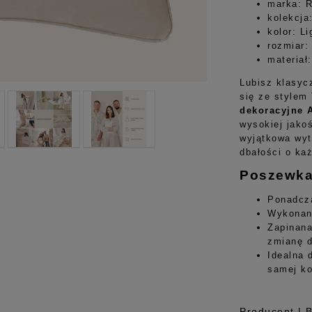
marka: 
kolekcja
kolor: L
rozmiar:
materiał
Lubisz klasyc
się ze stylem
dekoracyjne 
wysokiej jakoś
wyjątkowa wyt
dbałości o ka
Poszewka 
Ponadcz
Wykonana
Zapinana
zmianę d
Idealna 
samej ko
Producent | 