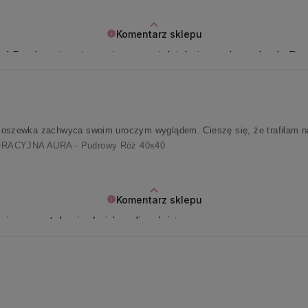
Komentarz sklepu
y! Bardzo się z tego cieszymy i dziękujemy, że wybrała Pan
szewka zachwyca swoim uroczym wyglądem. Cieszę się, że trafiłam na 
ACYJNA AURA - Pudrowy Róż 40x40
Komentarz sklepu
ujemy za tyle ciepła i życzliwości ✨