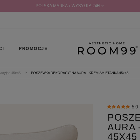
POLSKA MARKA / WYSYŁKA 24H ✨
CI
PROMOCJE
acyjne 45x45
POSZEWKA DEKORACYJNA AURA - KREM ŚMIETANKA 45x45
5.0
POSZ
AURA 
45X45