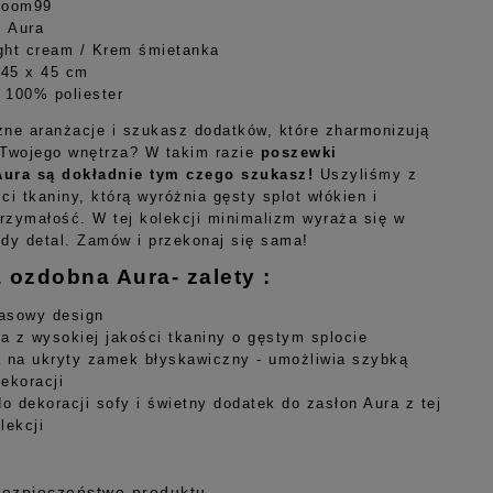
Room99
: Aura
ight cream / Krem śmietanka
 45 x 45 cm
: 100% poliester
zne aranżacje i szukasz dodatków, które zharmonizują
 Twojego wnętrza? W takim razie
poszewki
Aura są dokładnie tym czego szukasz!
Uszyliśmy z
ci tkaniny, którą wyróżnia gęsty splot włókien i
rzymałość. W tej kolekcji minimalizm wyraża się w
żdy detal. Zamów i przekonaj się sama!
ozdobna Aura- zalety :
asowy design
 z wysokiej jakości tkaniny o gęstym splocie
 na ukryty zamek błyskawiczny - umożliwia szybką
ekoracji
do dekoracji sofy i świetny dodatek do zasłon Aura z tej
lekcji
Bezpieczeństwo produktu