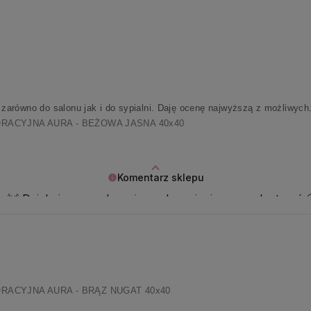
arówno do salonu jak i do sypialni. Daję ocenę najwyższą z możliwych
ACYJNA AURA - BEŻOWA JASNA 40x40
Komentarz sklepu
erce 💓 Dziękujemy serdecznie za docenienie naszych starań 
ACYJNA AURA - BRĄZ NUGAT 40x40