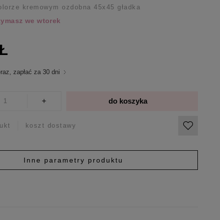
olorze kremowym ozdobna 45x45 gładka
rzymasz we wtorek
ZŁ
raz, zapłać za 30 dni
+
do koszyka
ukt
koszt dostawy
Inne parametry produktu