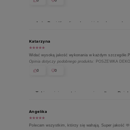
0
0
Ach, Pani Karolino, brzmi jak udane zakup
Katarzyna
Widać wysoką jakość wykonania w każdym szczególe.Po
Opinia dotyczy podobnego produktu:
POSZEWKA DEKOR
0
0
Takie opinie zostają z nami na długo. Dzięk
Angelika
Polecam wszystkim, którzy się wahają. Super jakość 🫶