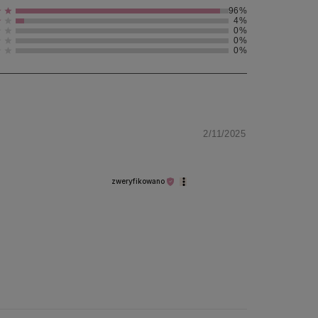
96%
4%
0%
0%
0%
2/11/2025
zweryfikowano