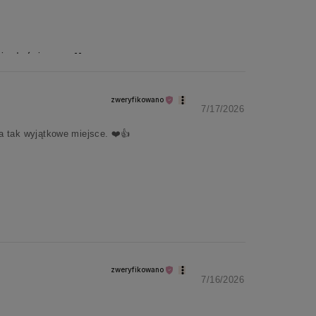
i właśnie nas 🫶
zweryfikowano
7/17/2026
tak wyjątkowe miejsce. ❤️👍️
zweryfikowano
7/16/2026