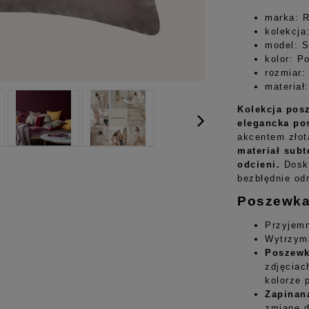
marka: 
kolekcja
model: S
kolor: P
rozmiar:
materiał:
Kolekcja pos
elegancka po
akcentem złot
materiał subt
odcieni.
Dosko
bezbłędnie od
Poszewka
Przyjemn
Wytrzyma
Poszewk
zdjęciac
kolorze 
Zapinan
zmianę d