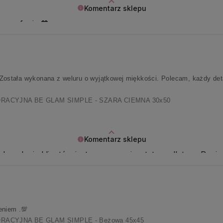
Komentarz sklepu
a zaufanie 🧡
tała wykonana z weluru o wyjątkowej miękkości. Polecam, każdy detal 
ACYJNA BE GLAM SIMPLE - SZARA CIEMNA 30x50
Komentarz sklepu
adowolenie klientów jest naszym priorytetem, dlatego Pani 
eniem .💯
ACYJNA BE GLAM SIMPLE - Beżowa 45x45