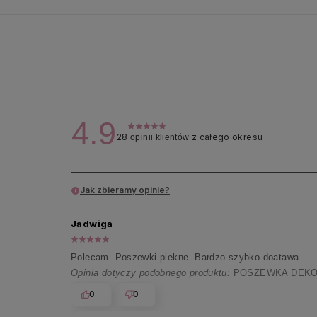
4.9
28
z całego okresu
opinii klientów
Jak zbieramy opinie?
Jadwiga
Polecam. Poszewki piekne. Bardzo szybko doatawa
Opinia dotyczy podobnego produktu:
POSZEWKA DEKOR
0
0