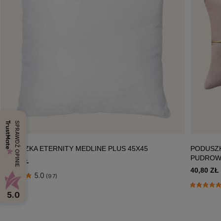
SPRAWDŹ OPINIE
PODUSZKA ETERNITY MEDLINE PLUS 45X45
PODUSZK
PUDROW
19,90 ZŁ
40,80 ZŁ
5.0
(97)
5.0