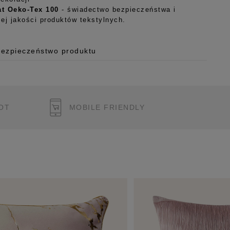
at Oeko-Tex 100
- świadectwo bezpieczeństwa i
ej jakości produktów tekstylnych.
Bezpieczeństwo produktu
 o.o.
125/H-10a
OT
MOBILE FRIENDLY
 Polska
pl
ukcję bezpieczeństwa produktu