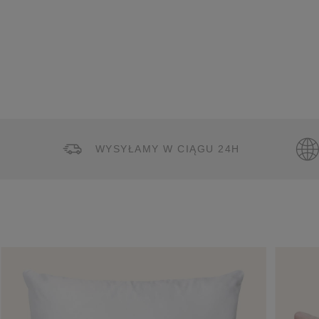
WYSYŁAMY W CIĄGU 24H