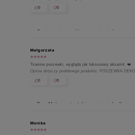
0
0
Czujemy się wyróżnieni, mając tak wspania
Małgorzata
Tkanina poszewki, wygląda jak luksusowy aksamit. ❤️
Opinia dotyczy podobnego produktu:
POSZEWKA DEKOR
0
0
Pani Małgorzato, takie opinie wiele dla n
Monika