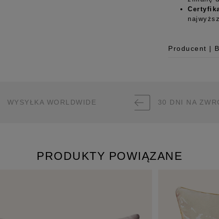
Certyfik
najwyższ
Producent | 
Producent
Room99 Sp. z
ul. Buforowa 
WYSYŁKA WORLDWIDE
30 DNI NA ZWR
52-131 Iwiny,
hello@room99.
Pobierz instr
PRODUKTY POWIĄZANE