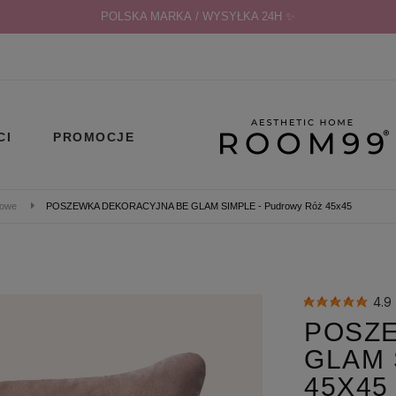
POLSKA MARKA / WYSYŁKA 24H ✨
CI
PROMOCJE
rowe
POSZEWKA DEKORACYJNA BE GLAM SIMPLE - Pudrowy Róż 45x45
4.
POSZ
GLAM 
45X45