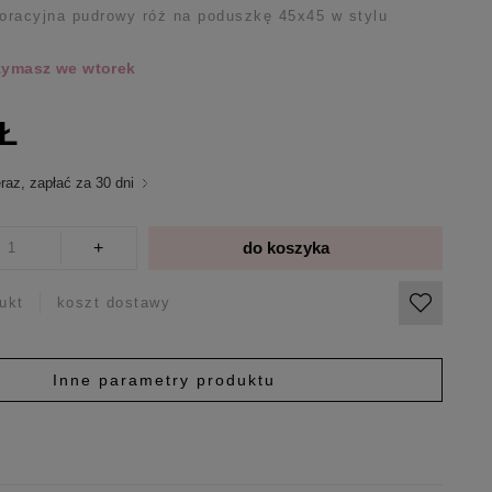
racyjna pudrowy róż na poduszkę 45x45 w stylu
rzymasz we wtorek
ZŁ
raz, zapłać za 30 dni
+
do koszyka
ukt
koszt dostawy
Inne parametry produktu