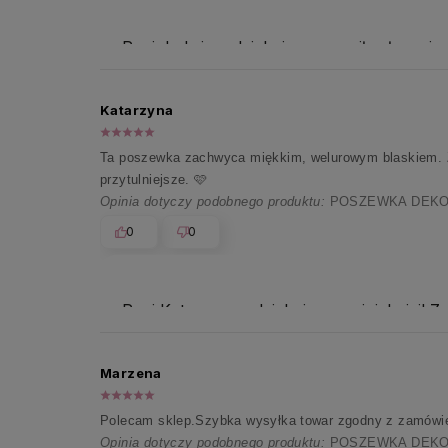
Pani Jadwigo, dziękujemy za miłe słowa i z
Katarzyna
Ta poszewka zachwyca miękkim, welurowym blaskiem. Zos
przytulniejsze. 🩷
Opinia dotyczy podobnego produktu:
POSZEWKA DEKOR
0
0
Pani Katarzyno , dziękujemy najpiękniej! Z
Marzena
Polecam sklep.Szybka wysyłka towar zgodny z zamówi
Opinia dotyczy podobnego produktu:
POSZEWKA DEKOR