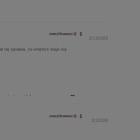
zweryfikowano
2/13/2026
tej sprawia, że wnętrze staje się
opinia to miód na nasze serca 🧡
zweryfikowano
2/2/2026