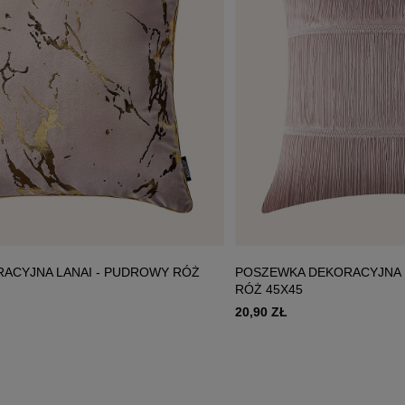
ACYJNA LANAI - PUDROWY RÓŻ
POSZEWKA DEKORACYJNA 
RÓŻ 45X45
20,90 ZŁ