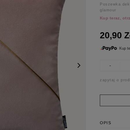
Poszewka deko
glamour
Kup teraz, ot
20,90 
Kup te
-
zapytaj o prod
OPIS