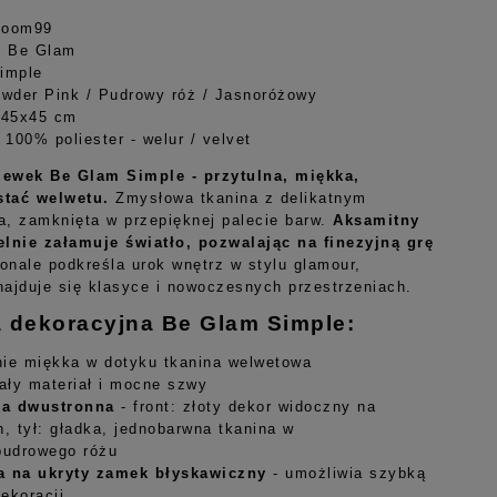
Room99
: Be Glam
imple
owder Pink / Pudrowy róż / Jasnoróżowy
 45x45 cm
 100% poliester - welur / velvet
zewek Be Glam Simple - przytulna, miękka,
stać welwetu.
Zmysłowa tkanina z delikatnym
a, zamknięta w przepięknej palecie barw.
Aksamitny
elnie załamuje światło, pozwalając na finezyjną grę
nale podkreśla urok wnętrz w stylu glamour,
najduje się klasyce i nowoczesnych przestrzeniach.
 dekoracyjna Be Glam Simple:
ie miękka w dotyku tkanina welwetowa
ły materiał i mocne szwy
a dwustronna
- front: złoty dekor widoczny na
h, tył: gładka, jednobarwna tkanina w
pudrowego różu
a na ukryty zamek błyskawiczny
- umożliwia szybką
ekoracji