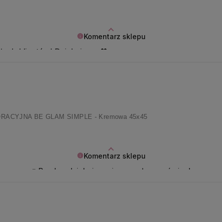
Komentarz sklepu
łych klientów! Dziękujemy 💖
ACYJNA BE GLAM SIMPLE - Kremowa 45x45
Komentarz sklepu
as znaczą 🌷Bardzo dziękujemy i przesyłamy uśmiech na resz