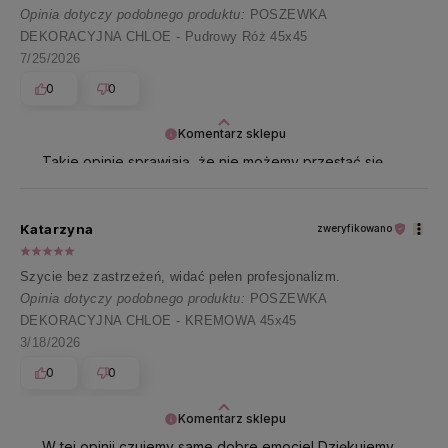
Opinia dotyczy podobnego produktu:
POSZEWKA
DEKORACYJNA CHLOE - Pudrowy Róż 45x45
7/25/2026
0
0
Komentarz sklepu
Takie opinie sprawiają, że nie możemy przestać się
uśmiechać 😊 Dziękujemy za cudowną energię!
Katarzyna
zweryfikowano
Szycie bez zastrzeżeń, widać pełen profesjonalizm.
Opinia dotyczy podobnego produktu:
POSZEWKA
DEKORACYJNA CHLOE - KREMOWA 45x45
3/18/2026
0
0
Komentarz sklepu
W tej opinii czujemy same dobre emocje! Dziękujemy