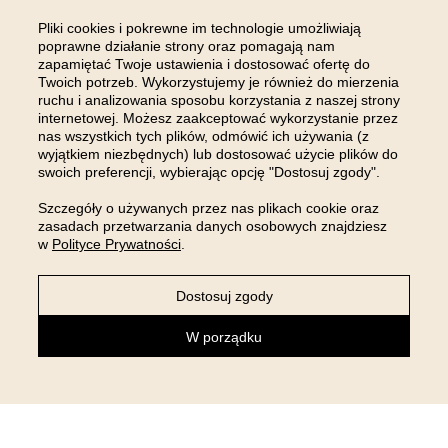
Pliki cookies i pokrewne im technologie umożliwiają
poprawne działanie strony oraz pomagają nam
zapamiętać Twoje ustawienia i dostosować ofertę do
Twoich potrzeb. Wykorzystujemy je również do mierzenia
ruchu i analizowania sposobu korzystania z naszej strony
internetowej. Możesz zaakceptować wykorzystanie przez
nas wszystkich tych plików, odmówić ich używania (z
wyjątkiem niezbędnych) lub dostosować użycie plików do
swoich preferencji, wybierając opcję "Dostosuj zgody".
Szczegóły o używanych przez nas plikach cookie oraz
zasadach przetwarzania danych osobowych znajdziesz
w
Polityce Prywatności
.
Dostosuj zgody
NEWSLETTER
W porządku
Zapisz się do newslettera i otrzymaj 5% rabatu na pierwsze
zakupy!