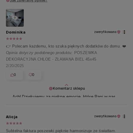
Jak zbieramy opinie?
Dominika
zweryfikowano
👉 Polecam każdemu, kto szuka pięknych dodatków do domu. ❤️
Opinia dotyczy podobnego produktu:
POSZEWKA
DEKORACYJNA CHLOE - ZŁAMANA BIEL 45x45
2/20/2025
0
0
Komentarz sklepu
Ach! Dziękujemy za piękne emocje, które Pani w nas
wzbudziła 💕
Alicja
zweryfikowano
Subtelna faktura poszewki pięknie harmonizuje ze światłam.