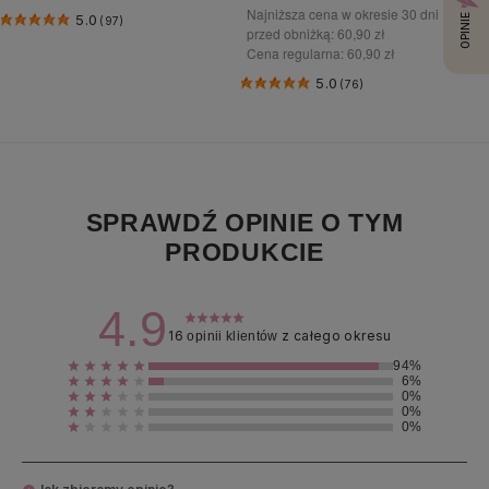
Najniższa cena w okresie 30 dni
5.0
OPINIE
(97)
przed obniżką:
60,90 zł
Cena regularna:
60,90 zł
5.0
(76)
SPRAWDŹ OPINIE O TYM
PRODUKCIE
4.9
16
z całego okresu
opinii klientów
94%
6%
0%
0%
0%