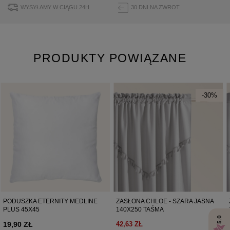
ul. Buforowa 125/H-10a
WYSYŁAMY W CIĄGU 24H
30 DNI NA ZWROT
52-131 Iwiny, Polska
hello@room99.pl
PRODUKTY POWIĄZANE
Pobierz instrukcję bezpieczeństwa produktu
-30%
PODUSZKA ETERNITY MEDLINE
ZASŁONA CHLOE - SZARA JASNA
PLUS 45X45
140X250 TAŚMA
5.0
19,90 ZŁ
42,63 ZŁ