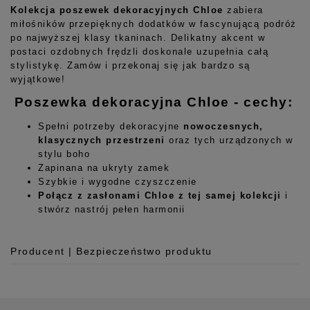
Kolekcja poszewek dekoracyjnych Chloe
zabiera
miłośników przepięknych dodatków w fascynującą podróż
po najwyższej klasy tkaninach. Delikatny akcent w
postaci ozdobnych frędzli doskonale uzupełnia całą
stylistykę. Zamów i przekonaj się jak bardzo są
wyjątkowe!
Poszewka dekoracyjna Chloe - cechy:
Spełni potrzeby dekoracyjne
nowoczesnych,
klasycznych przestrzeni
oraz tych urządzonych w
stylu boho
Zapinana na ukryty zamek
Szybkie i wygodne czyszczenie
Połącz z zasłonami Chloe z tej samej kolekcji
i
stwórz nastrój pełen harmonii
Producent | Bezpieczeństwo produktu
Producent
Room99 Sp. z o.o.