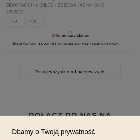
DEKORACYJNA CHLOE - BEŻOWA JASNA 45x45
9/5/2025
0
0
Komentarz sklepu
Pani Sylwio, ta opinia wywołała u nas lawinę radości.
Baaaardzo dziękujemy i ślemy promyki ☀️
Pokaż wszystkie od najnowszych
DOŁĄCZ DO NAS NA
INSTAGRAMIE
Dbamy o Twoją prywatność