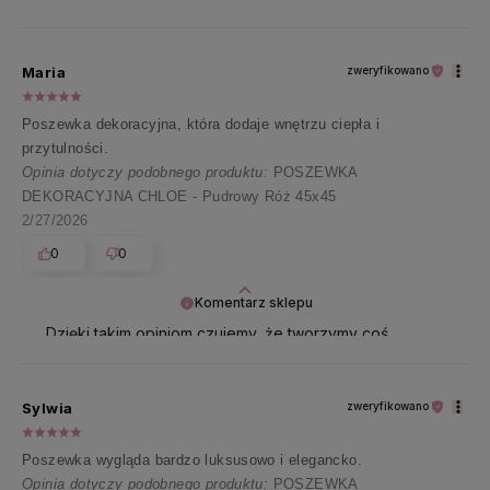
najpiękniej 💖
Maria
zweryfikowano
Poszewka dekoracyjna, która dodaje wnętrzu ciepła i
przytulności.
Opinia dotyczy podobnego produktu:
POSZEWKA
DEKORACYJNA CHLOE - Pudrowy Róż 45x45
2/27/2026
0
0
Komentarz sklepu
Dzięki takim opiniom czujemy, że tworzymy coś
wyjątkowego! Dziękujemy za zaufanie 🧡
Sylwia
zweryfikowano
Poszewka wygląda bardzo luksusowo i elegancko.
Opinia dotyczy podobnego produktu:
POSZEWKA