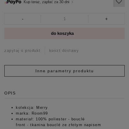
Kup teraz, zapłać za 30 dni
-
+
do koszyka
zapytaj o produkt
koszt dostawy
Inne parametry produktu
OPIS
kolekcja: Merry
marka: Room99
materiał: 100% poliester - bouclé
front - tkanina bouclé ze złotym napisem