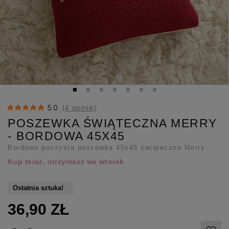
5.0
(4 opinie)
POSZEWKA ŚWIĄTECZNA MERRY
- BORDOWA 45X45
Bordowa puszysta poszewka 45x45 świąteczna Merry
Kup teraz, otrzymasz we wtorek
Ostatnia sztuka!
36,90 ZŁ