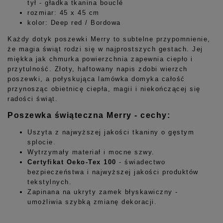
tył - gładka tkanina bouclé
rozmiar: 45 x 45 cm
kolor: Deep red / Bordowa
Każdy dotyk poszewki Merry to subtelne przypomnienie,
że magia świąt rodzi się w najprostszych gestach. Jej
miękka jak chmurka powierzchnia zapewnia ciepło i
przytulność. Złoty, haftowany napis zdobi wierzch
poszewki, a połyskująca lamówka domyka całość
przynosząc obietnicę ciepła, magii i niekończącej się
radości świąt.
Po
szewka świąteczna Merry - cechy:
Uszyta z najwyższej jakości tkaniny o gęstym
splocie.
Wytrzymały materiał i mocne szwy.
Certyfikat Oeko-Tex 100
- świadectwo
bezpieczeństwa i najwyższej jakości produktów
tekstylnych.
Zapinana na ukryty zamek błyskawiczny -
umożliwia szybką zmianę dekoracji.