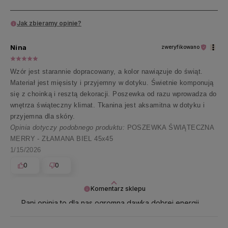
Jak zbieramy opinie?
Nina
zweryfikowano
Wzór jest starannie dopracowany, a kolor nawiązuje do świąt.
Materiał jest mięsisty i przyjemny w dotyku. Świetnie komponują
się z choinką i resztą dekoracji. Poszewka od razu wprowadza do
wnętrza świąteczny klimat. Tkanina jest aksamitna w dotyku i
przyjemna dla skóry.
Opinia dotyczy podobnego produktu:
POSZEWKA ŚWIĄTECZNA
MERRY - ZŁAMANA BIEL 45x45
1/15/2026
0
0
Komentarz sklepu
Pani opinia to dla nas ogromna dawka dobrej energii
✨ Dziękujemy i pozdrawiamy ciepło 💛