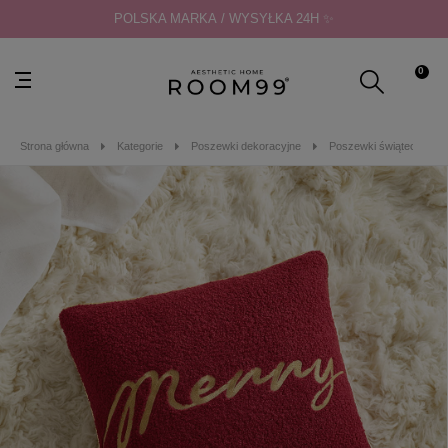
POLSKA MARKA / WYSYŁKA 24H ✨
0
Strona główna
Kategorie
Poszewki dekoracyjne
Poszewki świąteczne