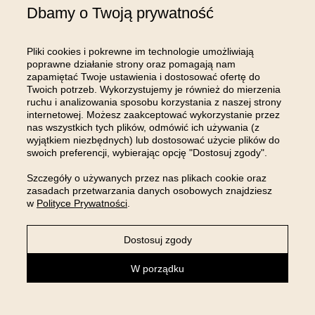
Dbamy o Twoją prywatność
ZAPISUJĘ SIĘ
Klikając “ZAPISUJĘ SIĘ” wyrażam chęć zapisu do newslettera, w celu
Pliki cookies i pokrewne im technologie umożliwiają
otrzymywania informacji marketingowych. Wiem, że zgodę w każdej chwili mogę
poprawne działanie strony oraz pomagają nam
odwołać. Administratorem Twoich danych osobowych jest
...
ROOM99 Sp. z o.o.
zapamiętać Twoje ustawienia i dostosować ofertę do
(adres siedziby i adres do korespondencji: ul. Buforowa 125/H-10a, 52-131 Iwiny),
Twoich potrzeb. Wykorzystujemy je również do mierzenia
wpisaną do rejestru przedsiębiorców Krajowego Rejestru Sądowego pod numerem
ruchu i analizowania sposobu korzystania z naszej strony
KRS: 0001129505; sąd rejestrowy, w którym przechowywana jest dokumentacja
internetowej. Możesz zaakceptować wykorzystanie przez
spółki: Sąd Rejonowy dla Wrocławia Fabrycznej we Wrocławiu, IX Wydział
nas wszystkich tych plików, odmówić ich używania (z
Gospodarczy Krajowego Rejestru Sądowego; kapitał zakładowy w wysokości: 100
wyjątkiem niezbędnych) lub dostosować użycie plików do
000,00 zł; NIP: 8961645498, REGON: 540125396, BDO: 000654482 oraz adres
swoich preferencji, wybierając opcję "Dostosuj zgody".
poczty elektronicznej: sklep@room99.pl. Zapoznaj się z naszym
regulaminem
i
polityką prywatności
.
Przeczytaj dalej >
Szczegóły o używanych przez nas plikach cookie oraz
zasadach przetwarzania danych osobowych znajdziesz
w
Polityce Prywatności
.
Dostosuj zgody
W porządku
OBSŁUGA KLIENTA
INFORMACJE