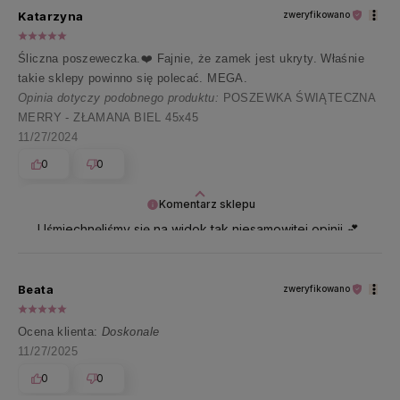
Katarzyna
zweryfikowano
Śliczna poszeweczka.❤️ Fajnie, że zamek jest ukryty. Właśnie
takie sklepy powinno się polecać. MEGA.
Opinia dotyczy podobnego produktu:
POSZEWKA ŚWIĄTECZNA
MERRY - ZŁAMANA BIEL 45x45
11/27/2024
0
0
Komentarz sklepu
Uśmiechnęliśmy się na widok tak niesamowitej opinii 💕
Dziękujemy za tę chwilę radości!
Beata
zweryfikowano
Ocena klienta:
Doskonale
11/27/2025
0
0