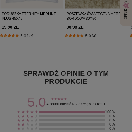
OPINIE
PODUSZKA ETERNITY MEDLINE
POSZEWKA ŚWIĄTECZNA MERRY -
PLUS 45X45
BORDOWA 30X50
19,90 ZŁ
36,90 ZŁ
5.0
5.0
(97)
(4)
SPRAWDŹ OPINIE O TYM
PRODUKCIE
5.0
4
z całego okresu
opinii klientów
100%
0%
0%
0%
0%