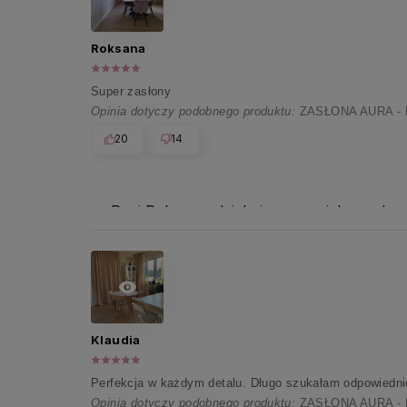
Roksana
Super zasłony
Opinia dotyczy podobnego produktu:
ZASŁONA AURA - 
20
14
Pani Roksano, dziękujemy za piękną reko
Klaudia
Perfekcja w każdym detalu. Długo szukałam odpowiednie
Opinia dotyczy podobnego produktu:
ZASŁONA AURA -