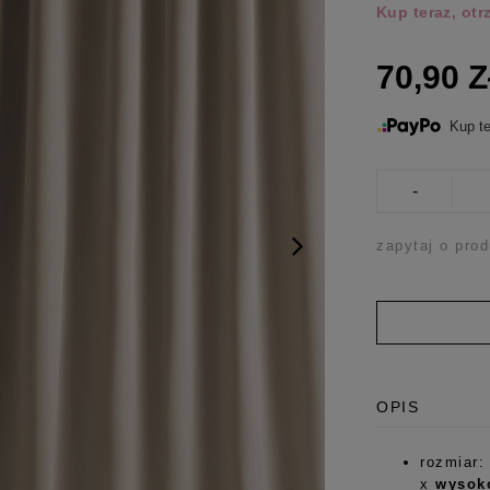
Kup teraz, ot
70,90 
Kup te
-
zapytaj o prod
OPIS
rozmiar:
x
wysok