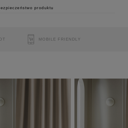
Bezpieczeństwo produktu
 o.o.
125/H-10a
OT
MOBILE FRIENDLY
 Polska
pl
ukcję bezpieczeństwa produktu