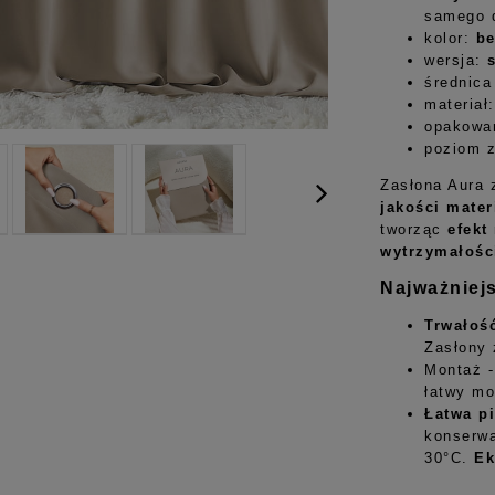
samego 
kolor:
b
wersja:
średnica
materiał
opakowan
poziom 
Zasłona Aura 
jakości mater
tworząc
efekt
wytrzymałośc
Najważniej
Trwałoś
Zasłony 
Montaż 
łatwy mo
Łatwa p
konserwa
30°C.
Ek