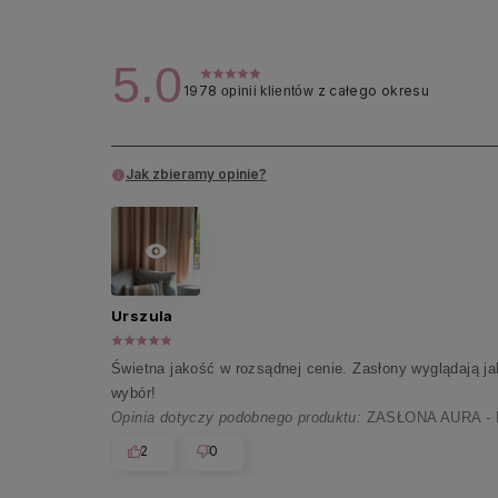
5.0
1978
z całego okresu
opinii klientów
Jak zbieramy opinie?
Urszula
Świetna jakość w rozsądnej cenie. Zasłony wyglądają jak 
wybór!
Opinia dotyczy podobnego produktu:
ZASŁONA AURA -
2
0