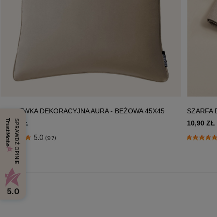
POSZEWKA DEKORACYJNA AURA - BEŻOWA 45X45
SZARFA 
SPRAWDŹ OPINIE
15,90 ZŁ
10,90 ZŁ
5.0
(97)
5.0