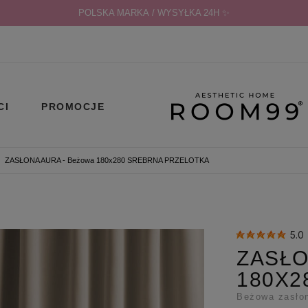
POLSKA MARKA / WYSYŁKA 24H ✨
CI
PROMOCJE
ZASŁONA AURA - Beżowa 180x280 SREBRNA PRZELOTKA
5.0
ZASŁO
180X2
Beżowa zasłon