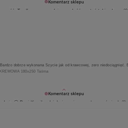
Komentarz sklepu
omość. To dla nas prawdziwa radość czytać takie słowa 
❤️Bardzo dobrze wykonana Szycie jak od krawcowej, zero niedociągnięć. B
 KREMOWA 180x250 Taśma
Komentarz sklepu
eakcje 🤗 Pani Kamilo, dziękujemy i przesyłamy uśmiech 🤍