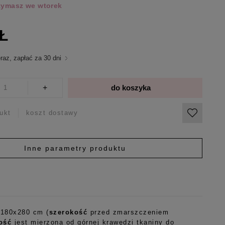
rzymasz we wtorek
ZŁ
raz, zapłać za 30 dni
+
do koszyka
ukt
koszt dostawy
Inne parametry produktu
 180x280 cm (
szerokość
przed zmarszczeniem
ość
jest mierzona od górnej krawędzi tkaniny do