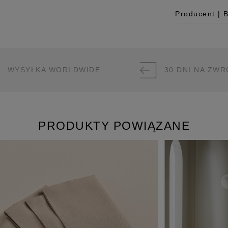
Producent | 
Producent
Room99 Sp. z
ul. Buforowa 
WYSYŁKA WORLDWIDE
30 DNI NA ZWR
52-131 Iwiny,
hello@room99.
Pobierz instr
PRODUKTY POWIĄZANE