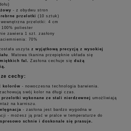
dołu)
eżowy
- z obydwu stron
srebrne przelotki
(10 sztuk)
 wewnętrzna przelotki: 4 cm
: 100% poliester
ie zawiera 1 szt. zasłony
zaciemnienia: 70%
została uszyta
z wyjątkową precyzją z wysokiej
iału
. Matowa tkanina przepięknie układa się
 miękkich fal.
Zasłona cechuje się
dużą
ią
.
sze cechy:
ć kolorów
- nowoczesna technologia barwienia.
zachowują swój kolor na długi czas.
-
przelotki wykonane ze stali nierdzewnej
umożliwiają
ntaż na karniszu.
ielęgnacja
- zasłona jest bardzo wygodna w
cji - możesz ją prać w pralce w temperaturze do
spresowo schnie i doskonale się prasuje.