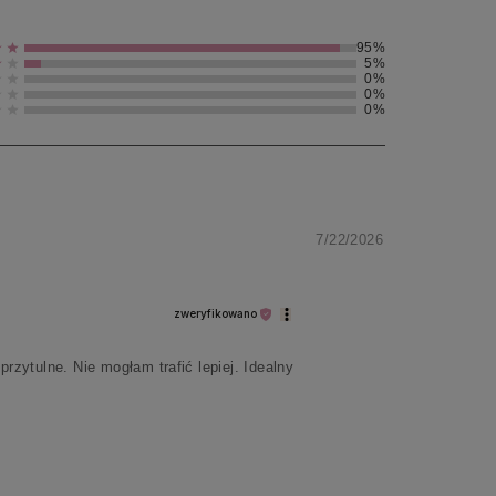
95%
5%
0%
0%
0%
7/22/2026
zweryfikowano
rzytulne. Nie mogłam trafić lepiej. Idealny