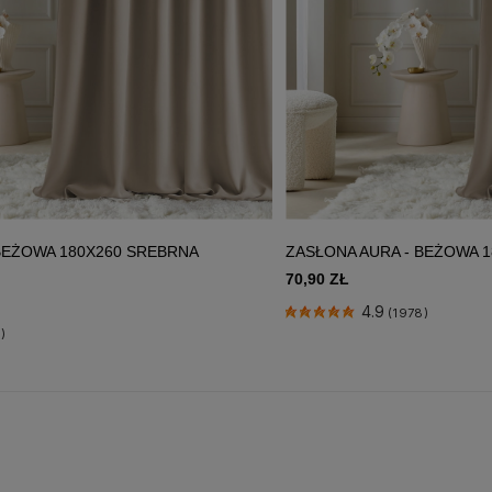
BEŻOWA 180X260 SREBRNA
ZASŁONA AURA - BEŻOWA 
70,90 ZŁ
4.9
(1978)
)