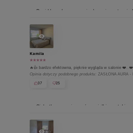
Pani Urszulo, ogromnie doceniamy tę wiad
Kamila
🔥👍️ bardzo efektowna, pięknie wygląda w salonie ❤️. 
Opinia dotyczy podobnego produktu:
ZASŁONA AURA -
37
25
Cichutko szepniemy, że uwielbiamy takie r