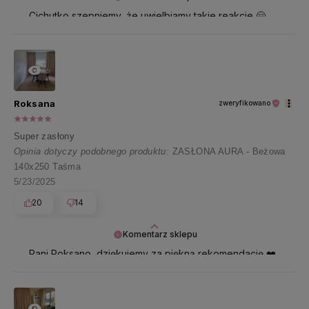
Cichutko szepniemy, że uwielbiamy takie reakcje 🤗
Pani Kamilo, dziękujemy i przesyłamy uśmiech 🤍
Roksana
zweryfikowano
Super zasłony
Opinia dotyczy podobnego produktu:
ZASŁONA AURA - Beżowa
140x250 Taśma
5/23/2025
20
14
Komentarz sklepu
Pani Roksano, dziękujemy za piękną rekomendację ❤️