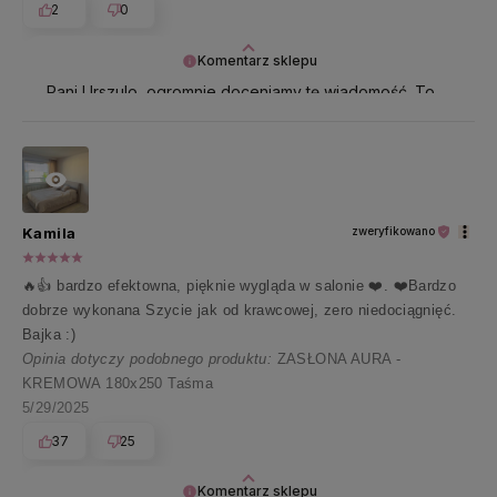
2
0
Komentarz sklepu
Pani Urszulo, ogromnie doceniamy tę wiadomość. To
dla nas prawdziwa radość czytać takie słowa 🤍
Kamila
zweryfikowano
🔥👍️ bardzo efektowna, pięknie wygląda w salonie ❤️. ❤️Bardzo
dobrze wykonana Szycie jak od krawcowej, zero niedociągnięć.
Bajka :)
Opinia dotyczy podobnego produktu:
ZASŁONA AURA -
KREMOWA 180x250 Taśma
5/29/2025
37
25
Komentarz sklepu