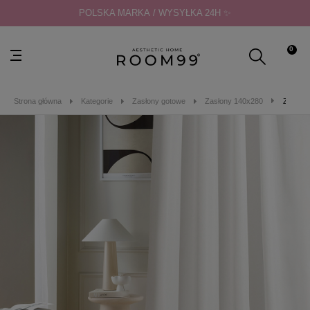
POLSKA MARKA / WYSYŁKA 24H ✨
0
Strona główna
Kategorie
Zasłony gotowe
Zasłony 140x280
ZASŁON