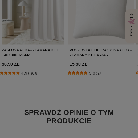
5.0
OPINIE
ZASŁONA AURA - ZŁAMANA BIEL
POSZEWKA DEKORACYJNA AURA -
140X300 TAŚMA
ZŁAMANA BIEL 45X45
56,90 ZŁ
15,90 ZŁ
4.9
5.0
(1978)
(97)
SPRAWDŹ OPINIE O TYM
PRODUKCIE