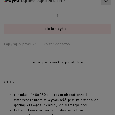
Kup teraz, zapłać za 30 dni
-
+
do koszyka
zapytaj o produkt
koszt dostawy
Inne parametry produktu
OPIS
rozmiar: 140x280 cm (
szerokość
przed
zmarszczeniem x
wysokość
jest mierzona od
górnej krawędzi tkaniny do samego dołu)
kolor:
złamana biel
- z obydwu stron