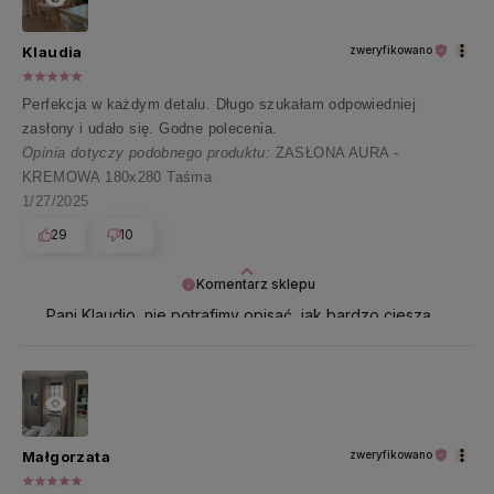
Klaudia
zweryfikowano
Perfekcja w każdym detalu. Długo szukałam odpowiedniej
zasłony i udało się. Godne polecenia.
Opinia dotyczy podobnego produktu:
ZASŁONA AURA -
KREMOWA 180x280 Taśma
1/27/2025
29
10
Komentarz sklepu
Pani Klaudio, nie potrafimy opisać, jak bardzo cieszą
nas takie opinie 🤍 Najpiękniej dziękujemy za te
wszystkie pozytywne słowa!
Małgorzata
zweryfikowano