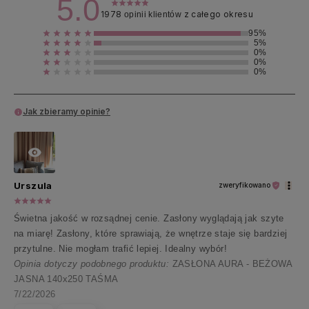
5.0
1978
z całego okresu
opinii klientów
95%
5%
0%
0%
0%
Jak zbieramy opinie?
Urszula
zweryfikowano
Świetna jakość w rozsądnej cenie. Zasłony wyglądają jak szyte
na miarę! Zasłony, które sprawiają, że wnętrze staje się bardziej
przytulne. Nie mogłam trafić lepiej. Idealny wybór!
Opinia dotyczy podobnego produktu:
ZASŁONA AURA - BEŻOWA
JASNA 140x250 TAŚMA
7/22/2026