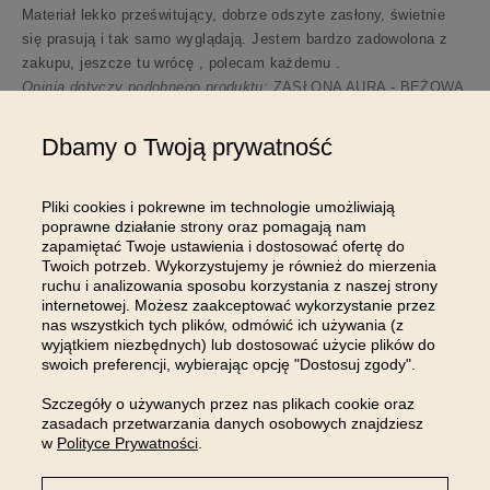
Materiał lekko prześwitujący, dobrze odszyte zasłony, świetnie
się prasują i tak samo wyglądają. Jestem bardzo zadowolona z
zakupu, jeszcze tu wrócę , polecam każdemu .
Opinia dotyczy podobnego produktu:
ZASŁONA AURA - BEŻOWA
JASNA 140x240 TAŚMA
6/21/2024
Dbamy o Twoją prywatność
54
13
Pliki cookies i pokrewne im technologie umożliwiają
Komentarz sklepu
poprawne działanie strony oraz pomagają nam
zapamiętać Twoje ustawienia i dostosować ofertę do
Pani Małgorzato, przepięknie dziękujemy za miłe
Twoich potrzeb. Wykorzystujemy je również do mierzenia
słowa 💗 Z uśmiechem czekamy na Pani kolejną wizytę!
ruchu i analizowania sposobu korzystania z naszej strony
internetowej. Możesz zaakceptować wykorzystanie przez
nas wszystkich tych plików, odmówić ich używania (z
Pokaż wszystkie od najnowszych
wyjątkiem niezbędnych) lub dostosować użycie plików do
swoich preferencji, wybierając opcję "Dostosuj zgody".
Szczegóły o używanych przez nas plikach cookie oraz
zasadach przetwarzania danych osobowych znajdziesz
w
Polityce Prywatności
.