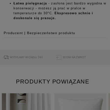
Łatwa pielęgnacja
- zasłona jest bardzo wygodna w
konserwacji - możesz ją prać w pralce w
temperaturze do 30°C.
Ekspresowo schnie i
doskonale się prasuje.
Producent | Bezpieczeństwo produktu
Producent
Room99 Sp. z o.o.
ul. Buforowa 125/H-10a
WYSYŁAMY W CIĄGU 24H
30 DNI NA ZWROT
52-131 Iwiny, Polska
hello@room99.pl
PRODUKTY POWIĄZANE
Pobierz instrukcję bezpieczeństwa produktu