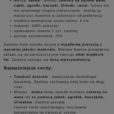
wersja:
taśma
- montaż
zasłony
na
system wave,
żabki, agrafki, haczyki, ślimaki, tunel.
Taśma nie
ma ustalonego stopnia marszczenia - można ją
marszczyć dowolnie w zależności od preferencji
średnica wewnętrzna tunelu taśmy: 4 cm
materiał: 100% poliester
opakowanie zawiera 1 szt. zasłony
poziom zaciemnienia: 70%
Zasłona Aura została uszyta
z wyjątkową precyzją z
wysokiej jakości materiału
. Matowa tkanina przepięknie
układa się na karniszu/szynie tworząc
efekt miękkich
fal.
Zasłona cechuje się
dużą wytrzymałością
.
Najważniejsze cechy:
Trwałość kolorów
- nowoczesna technologia
barwienia. Zasłony zachowują swój kolor na długi
czas.
Montaż -
taśma
łatwy sposób montażu
zasłony na
wave
lub
za pomocą żabek, agrafek, haczyków,
ślimaków.
Zasłona posiada
również tunel umożliwiający mocowanie
bezpośrednio na karniszu/ szynie.