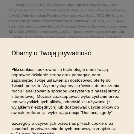
Klikając “ZAPISUJĘ SIĘ” wyrażam chęć zapisu do newslettera, w celu
otrzymywania informacji marketingowych. Wiem, że zgodę w każdej chwili mogę
odwołać. Administratorem Twoich danych osobowych jest
...
ROOM99 Sp. z o.o.
(adres siedziby i adres do korespondencji: ul. Buforowa 125/H-10a, 52-131 Iwiny),
wpisaną do rejestru przedsiębiorców Krajowego Rejestru Sądowego pod numerem
KRS: 0001129505; sąd rejestrowy, w którym przechowywana jest dokumentacja
spółki: Sąd Rejonowy dla Wrocławia Fabrycznej we Wrocławiu, IX Wydział
Gospodarczy Krajowego Rejestru Sądowego; kapitał zakładowy w wysokości: 100
000,00 zł; NIP: 8961645498, REGON: 540125396, BDO: 000654482 oraz adres
Dbamy o Twoją prywatność
poczty elektronicznej: sklep@room99.pl. Zapoznaj się z naszym
regulaminem
i
polityką prywatności
.
Przeczytaj dalej >
Pliki cookies i pokrewne im technologie umożliwiają
poprawne działanie strony oraz pomagają nam
zapamiętać Twoje ustawienia i dostosować ofertę do
Twoich potrzeb. Wykorzystujemy je również do mierzenia
ruchu i analizowania sposobu korzystania z naszej strony
internetowej. Możesz zaakceptować wykorzystanie przez
nas wszystkich tych plików, odmówić ich używania (z
OBSŁUGA KLIENTA
wyjątkiem niezbędnych) lub dostosować użycie plików do
swoich preferencji, wybierając opcję "Dostosuj zgody".
INFORMACJE
Szczegóły o używanych przez nas plikach cookie oraz
zasadach przetwarzania danych osobowych znajdziesz
MOJE KONTO