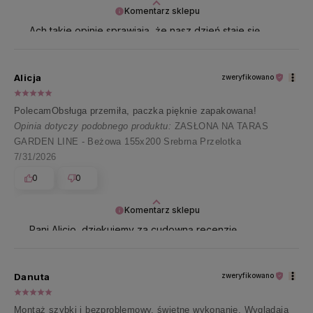
Komentarz sklepu
Ach takie opinie sprawiają, że nasz dzień staje się
lepszy! ❤️ Pani Alino, serdecznie dziękujemy i
przesyłamy ogrom pozytywnej energii! ✨
Alicja
zweryfikowano
PolecamObsługa przemiła, paczka pięknie zapakowana!
Opinia dotyczy podobnego produktu:
ZASŁONA NA TARAS
GARDEN LINE - Beżowa 155x200 Srebrna Przelotka
7/31/2026
0
0
Komentarz sklepu
Pani Alicjo, dziękujemy za cudowną recenzję.
Pozdrawiamy ❤️
Danuta
zweryfikowano
Montaż szybki i bezproblemowy, świetne wykonanie. Wyglądają