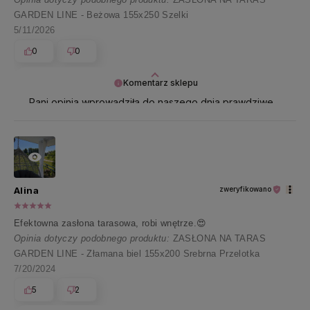
GARDEN LINE - Beżowa 155x250 Szelki
5/11/2026
0
0
Komentarz sklepu
Pani opinia wprowadziła do naszego dnia prawdziwe
ciepło i uśmiech 😊 Dziękujemy za te miłe słowa!
Alina
zweryfikowano
Efektowna zasłona tarasowa, robi wnętrze.😍
Opinia dotyczy podobnego produktu:
ZASŁONA NA TARAS
GARDEN LINE - Złamana biel 155x200 Srebrna Przelotka
7/20/2024
5
2