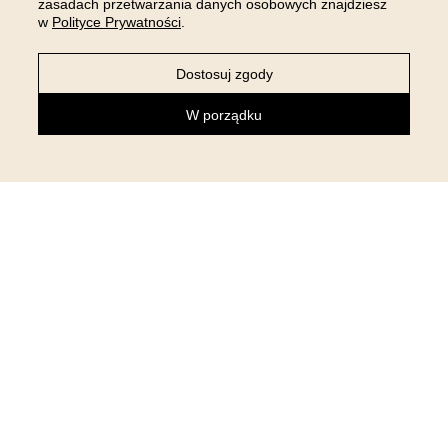
zasadach przetwarzania danych osobowych znajdziesz
w
Polityce Prywatności
.
Dostosuj zgody
W porządku
NEWSLETTER
Zapisz się do newslettera i otrzymaj 5% rabatu na pierwsze
zakupy!
ZAPISUJĘ SIĘ
Klikając “ZAPISUJĘ SIĘ” wyrażam chęć zapisu do newslettera, w celu
otrzymywania informacji marketingowych. Wiem, że zgodę w każdej chwili mogę