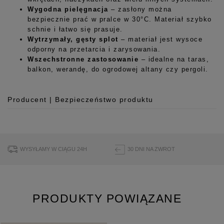
Wygodna pielęgnacja
– zasłony można
bezpiecznie prać w pralce w 30°C. Materiał szybko
schnie i łatwo się prasuje.
Wytrzymały, gęsty splot
– materiał jest wysoce
odporny na przetarcia i zarysowania.
Wszechstronne zastosowanie
– idealne na taras,
balkon, werandę, do ogrodowej altany czy pergoli.
Producent | Bezpieczeństwo produktu
Producent
Room99 Sp. z o.o.
ul. Buforowa 125/H-10a
WYSYŁAMY W CIĄGU 24H
30 DNI NA ZWROT
52-131 Iwiny, Polska
hello@room99.pl
PRODUKTY POWIĄZANE
Pobierz instrukcję bezpieczeństwa produktu