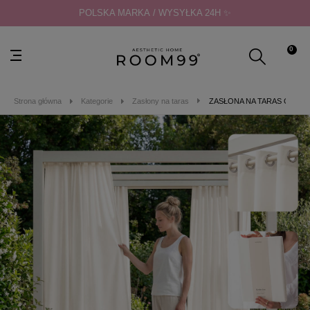
POLSKA MARKA / WYSYŁKA 24H ✨
0
Strona główna
Kategorie
Zasłony na taras
ZASŁONA NA TARAS GARDEN L