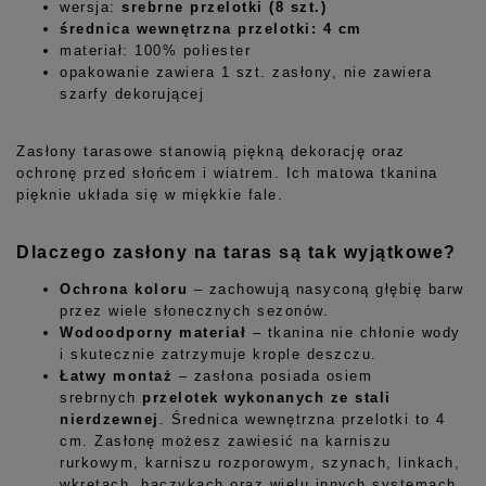
wersja:
srebrne przelotki (8 szt.)
średnica wewnętrzna przelotki: 4 cm
materiał: 100% poliester
opakowanie zawiera 1 szt. zasłony, nie zawiera
szarfy dekorującej
Zasłony tarasowe stanowią piękną dekorację oraz
ochronę przed słońcem i wiatrem. Ich matowa tkanina
pięknie układa się w miękkie fale.
Dlaczego zasłony na taras są tak wyjątkowe?
Ochrona koloru
– zachowują nasyconą głębię barw
przez wiele słonecznych sezonów.
Wodoodporny materiał
– tkanina nie chłonie wody
i skutecznie zatrzymuje krople deszczu.
Łatwy montaż
– zasłona posiada osiem
srebrnych
przelotek wykonanych ze stali
nierdzewnej
. Średnica wewnętrzna przelotki to 4
cm. Zasłonę możesz zawiesić na karniszu
rurkowym, karniszu rozporowym, szynach, linkach,
wkrętach, haczykach oraz wielu innych systemach.