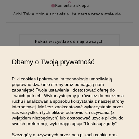
Komentarz sklepu
Ach! Takie opinie sprawiają, że nasza praca staje się
czystą przyjemnością 🌟 Dziękujemy za te wyjątkowe
emocje!
Pokaż wszystkie od najnowszych
Dbamy o Twoją prywatność
Pliki cookies i pokrewne im technologie umożliwiają
DOŁĄCZ DO NAS NA
poprawne działanie strony oraz pomagają nam
zapamiętać Twoje ustawienia i dostosować ofertę do
INSTAGRAMIE
Twoich potrzeb. Wykorzystujemy je również do mierzenia
ruchu i analizowania sposobu korzystania z naszej strony
internetowej. Możesz zaakceptować wykorzystanie przez
nas wszystkich tych plików, odmówić ich używania (z
wyjątkiem niezbędnych) lub dostosować użycie plików do
swoich preferencji, wybierając opcję "Dostosuj zgody".
Szczegóły o używanych przez nas plikach cookie oraz