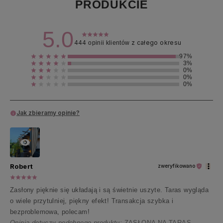
PRODUKCIE
5.0
444
z całego okresu
opinii klientów
97%
3%
0%
0%
0%
Jak zbieramy opinie?
Robert
zweryfikowano
Zasłony pięknie się układają i są świetnie uszyte. Taras wygląda
o wiele przytulniej, piękny efekt! Transakcja szybka i
bezproblemowa, polecam!
Opinia dotyczy podobnego produktu:
ZASŁONA NA TARAS