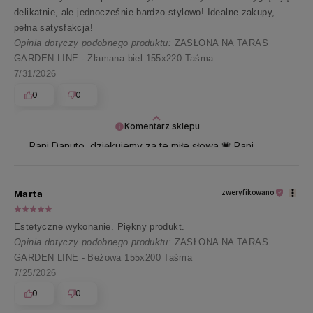
delikatnie, ale jednocześnie bardzo stylowo! Idealne zakupy,
pełna satysfakcja!
Opinia dotyczy podobnego produktu:
ZASŁONA NA TARAS
GARDEN LINE - Złamana biel 155x220 Taśma
7/31/2026
0
0
Komentarz sklepu
Pani Danuto, dziękujemy za te miłe słowa 💗 Pani
satysfakcja to dla nas największy komplement!
Marta
zweryfikowano
Estetyczne wykonanie. Piękny produkt.
Opinia dotyczy podobnego produktu:
ZASŁONA NA TARAS
GARDEN LINE - Beżowa 155x200 Taśma
7/25/2026
0
0