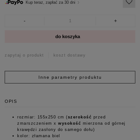
Kup teraz, zapłać za 30 dni
-
+
do koszyka
zapytaj o produkt
koszt dostawy
Inne parametry produktu
OPIS
rozmiar: 155x250 cm (
szerokość
przed
zmarszczeniem x
wysokość
mierzona od górnej
krawędzi zasłony do samego dołu)
kolor: złamana biel