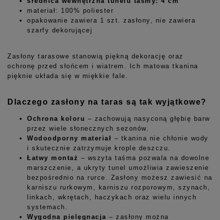
średnica wewnętrzna tunelu taśmy: 4 cm
materiał: 100% poliester
opakowanie zawiera 1 szt. zasłony, nie zawiera
szarfy dekorującej
Zasłony tarasowe stanowią piękną dekorację oraz
ochronę przed słońcem i wiatrem. Ich matowa tkanina
pięknie układa się w miękkie fale.
Dlaczego zasłony na taras są tak wyjątkowe?
Ochrona koloru
– zachowują nasyconą głębię barw
przez wiele słonecznych sezonów.
Wodoodporny materiał
– tkanina nie chłonie wody
i skutecznie zatrzymuje krople deszczu.
Łatwy montaż
– wszyta taśma pozwala na dowolne
marszczenie, a ukryty tunel umożliwia zawieszenie
bezpośrednio na rurce. Zasłony możesz zawiesić na
karniszu rurkowym, karniszu rozporowym, szynach,
linkach, wkrętach, haczykach oraz wielu innych
systemach.
Wygodna pielęgnacja
– zasłony można