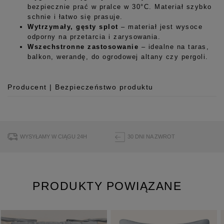
bezpiecznie prać w pralce w 30°C. Materiał szybko
schnie i łatwo się prasuje.
Wytrzymały, gęsty splot
– materiał jest wysoce
odporny na przetarcia i zarysowania.
Wszechstronne zastosowanie
– idealne na taras,
balkon, werandę, do ogrodowej altany czy pergoli.
Producent | Bezpieczeństwo produktu
Producent
Room99 Sp. z o.o.
ul. Buforowa 125/H-10a
WYSYŁAMY W CIĄGU 24H
30 DNI NA ZWROT
52-131 Iwiny, Polska
hello@room99.pl
PRODUKTY POWIĄZANE
Pobierz instrukcję bezpieczeństwa produktu