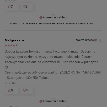
7
3
Komentarz sklepu
Pani Ewo, bardzo doceniamy takie rekomendacje 💖
Dziękujemy za zaufanie i ślemy promyki!
Małgorzata
zweryfikowano
Dodają tarasowi lekkości i romantycznego klimatu! Szycie na
najwyższym poziomie, wszystko równo i dokładnie! Jestem
zachwycona! Zasłona są cudowne! 😍 i ten zapach w przesyłce
😍
Opinia dotyczy podobnego produktu:
ZASŁONA NA TARAS AURA
- Szara jasna 180x250 Taśma
8/5/2026
0
0
Komentarz sklepu