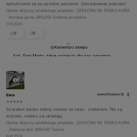
wykończenie są na wysokim poziomie. Zdecydowanie polecam!
Opinia dotyczy podobnego produktu:
ZASŁONA NA TARAS AURA
- beżowa jasna 180x250 Srebrna przelotka
7/6/2026
0
0
Komentarz sklepu
Ach, Pani Marto, takie opinie to dla nas ogromna
nagroda 🧡 Dziękujemy i z ekscytacją wypatrujemy
Pani kolejnej wizyty w naszym sklepie 🦋
Ewa
zweryfikowano
Szukałam bardzo dobrej zasłony na taras - znalazłam. Nie są
sztywne, miękko się układają.
Opinia dotyczy podobnego produktu:
ZASŁONA NA TARAS AURA
- Złamana biel 180x260 Taśma
6/4/2024