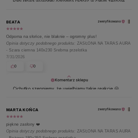
Pani słowa wywołały ogromną radość w całym zespole
🥰 Dziękujemy za tyle wspaniałych emocji 🤍
BEATA
zweryfikowano
Odporna na słońce, nie blaknie – ogromny plus!
Opinia dotyczy podobnego produktu:
ZASŁONA NA TARAS AURA
- Szara ciemna 140x230 Srebrna przelotka
7/31/2026
0
0
Komentarz sklepu
Cichutko szepniemy, że uwielbiamy takie reakcje 🤗
Dziękujemy i przesyłamy uśmiech 🤍
MARTA KOŃCA
zweryfikowano
piękne zasłony ❤️
Opinia dotyczy podobnego produktu:
ZASŁONA NA TARAS AURA
- Beżowa 180x250 Srebrna przelotka