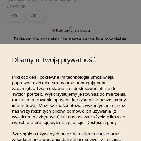
7/31/2026
0
0
Komentarz sklepu
Takie opinie sprawiają, że nasze serce bije mocniej ❤️
Dziękujemy ❣️
Dbamy o Twoją prywatność
Pokaż wszystkie od najnowszych
Pliki cookies i pokrewne im technologie umożliwiają
poprawne działanie strony oraz pomagają nam
zapamiętać Twoje ustawienia i dostosować ofertę do
Twoich potrzeb. Wykorzystujemy je również do mierzenia
ruchu i analizowania sposobu korzystania z naszej strony
internetowej. Możesz zaakceptować wykorzystanie przez
DOŁĄCZ DO NAS NA
nas wszystkich tych plików, odmówić ich używania (z
wyjątkiem niezbędnych) lub dostosować użycie plików do
INSTAGRAMIE
swoich preferencji, wybierając opcję "Dostosuj zgody".
Szczegóły o używanych przez nas plikach cookie oraz
zasadach przetwarzania danych osobowych znajdziesz