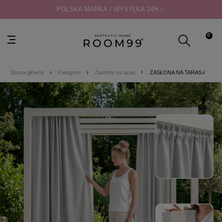
POLSKA MARKA / WYSYŁKA 24H ✨
0
Strona główna
Kategorie
Zasłony na taras
ZASŁONA NA TARAS AURA - S