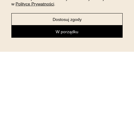
w
Polityce Prywatności
.
Dostosuj zgody
W porządku
NEWSLETTER
Zapisz się do newslettera i otrzymaj 5% rabatu na pierwsze
zakupy!