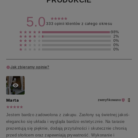
PRODUKCIE
5.0
333
z całego okresu
opinii klientów
98%
2%
0%
0%
0%
Jak zbieramy opinie?
Marta
zweryfikowano
Jestem bardzo zadowolona z zakupu. Zasłony są świetnej jakoś-
elegancko się układa i wygląda bardzo estetycznie. Na tarasie
prezentują się pięknie, dodają przytulności i skutecznie chronią
przed słońcem oraz zapewniają prywatność. Wykonanie i