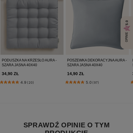
5.0
OPINIE
PODUSZKA NA KRZESŁO AURA -
POSZEWKA DEKORACYJNA AURA -
SZARA JASNA 40X40
SZARA JASNA 40X40
34,90 ZŁ
14,90 ZŁ
4.9
5.0
(20)
(97)
SPRAWDŹ OPINIE O TYM