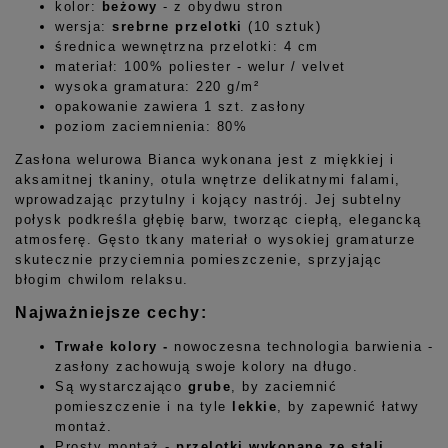
kolor:
beżowy
-
z obydwu stron
wersja:
srebrne przelotki
(10 sztuk)
średnica wewnętrzna przelotki: 4 cm
materiał: 100% poliester - welur / velvet
wysoka gramatura: 220 g/m²
opakowanie zawiera 1 szt. zasłony
poziom zaciemnienia: 80%
Zasłona welurowa Bianca wykonana jest z miękkiej i
aksamitnej tkaniny, otula wnętrze delikatnymi falami,
wprowadzając przytulny i kojący nastrój. Jej subtelny
połysk podkreśla głębię barw, tworząc ciepłą, elegancką
atmosferę. Gęsto tkany materiał o wysokiej gramaturze
skutecznie przyciemnia pomieszczenie, sprzyjając
błogim chwilom relaksu.
Najważniejsze cechy:
Trwałe kolory -
nowoczesna technologia barwienia -
zasłony zachowują swoje kolory na długo.
Są wystarczająco
grube
, by zaciemnić
pomieszczenie i na tyle
lekkie
, by zapewnić łatwy
montaż.
Prosty montaż -
przelotki wykonane ze stali