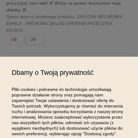
precyzyjne, zero wad! 💕 Wrócę na pewno! Asortyment mają
obłędny 😍
Opinia dotyczy podobnego produktu:
ZASŁONA WELUROWA
BIANCA - KREMOWA 180x250 SREBRNA PRZELOTKA
8/5/2026
0
0
Dbamy o Twoją prywatność
Pokaż wszystkie od najnowszych
Pliki cookies i pokrewne im technologie umożliwiają
poprawne działanie strony oraz pomagają nam
zapamiętać Twoje ustawienia i dostosować ofertę do
Twoich potrzeb. Wykorzystujemy je również do mierzenia
ruchu i analizowania sposobu korzystania z naszej strony
DOŁĄCZ DO NAS NA
internetowej. Możesz zaakceptować wykorzystanie przez
INSTAGRAMIE
nas wszystkich tych plików, odmówić ich używania (z
wyjątkiem niezbędnych) lub dostosować użycie plików do
swoich preferencji, wybierając opcję "Dostosuj zgody".