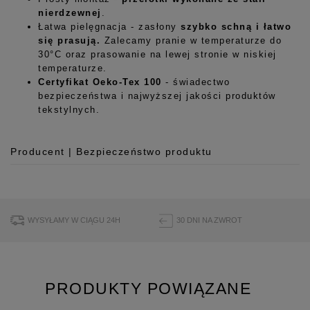
nierdzewnej
.
Łatwa pielęgnacja - zasłony
szybko schną i łatwo
się prasują.
Zalecamy pranie w temperaturze do
30°C oraz prasowanie na lewej stronie w niskiej
temperaturze.
Certyfikat Oeko-Tex 100
- świadectwo
bezpieczeństwa i najwyższej jakości produktów
tekstylnych.
Producent | Bezpieczeństwo produktu
Producent
Room99 Sp. z o.o.
ul. Buforowa 125/H-10a
WYSYŁAMY W CIĄGU 24H
30 DNI NA ZWROT
52-131 Iwiny, Polska
hello@room99.pl
PRODUKTY POWIĄZANE
Pobierz instrukcję bezpieczeństwa produktu