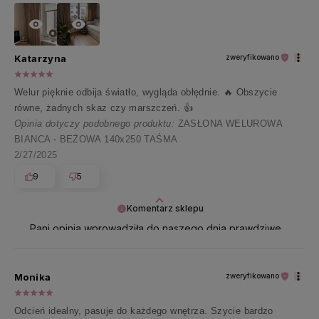
Katarzyna
zweryfikowano
Welur pięknie odbija światło, wygląda obłędnie. 🔥 Obszycie
równe, żadnych skaz czy marszczeń. 👍️
Opinia dotyczy podobnego produktu:
ZASŁONA WELUROWA
BIANCA - BEŻOWA 140x250 TAŚMA
2/27/2025
9
5
Komentarz sklepu
Pani opinia wprowadziła do naszego dnia prawdziwe
ciepło i uśmiech 😊 Dziękujemy za te miłe słowa!
Monika
zweryfikowano
Odcień idealny, pasuje do każdego wnętrza. Szycie bardzo