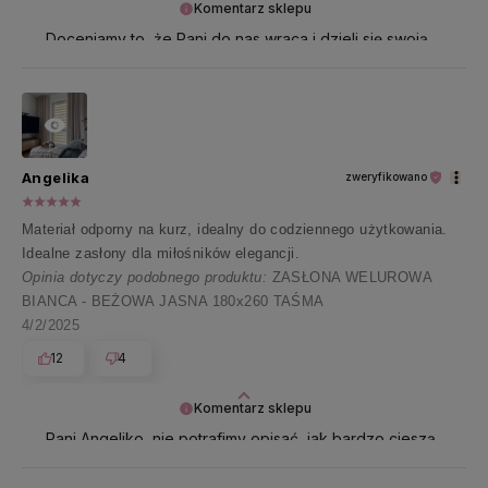
Komentarz sklepu
Doceniamy to, że Pani do nas wraca i dzieli się swoją
opinią - dzięki niej działamy z podwójną energią 🌸
Angelika
zweryfikowano
Materiał odporny na kurz, idealny do codziennego użytkowania.
Idealne zasłony dla miłośników elegancji.
Opinia dotyczy podobnego produktu:
ZASŁONA WELUROWA
BIANCA - BEŻOWA JASNA 180x260 TAŚMA
4/2/2025
12
4
Komentarz sklepu
Pani Angeliko, nie potrafimy opisać, jak bardzo cieszą
nas takie opinie 🤍 Najpiękniej dziękujemy za te
wszystkie pozytywne słowa!