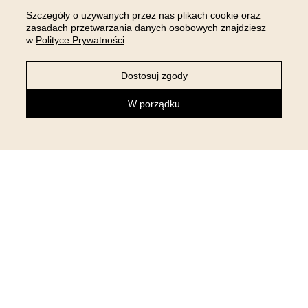
Szczegóły o używanych przez nas plikach cookie oraz
zasadach przetwarzania danych osobowych znajdziesz
w
Polityce Prywatności
.
Dostosuj zgody
W porządku
NEWSLETTER
Zapisz się do newslettera i otrzymaj 5% rabatu na pierwsze
zakupy!