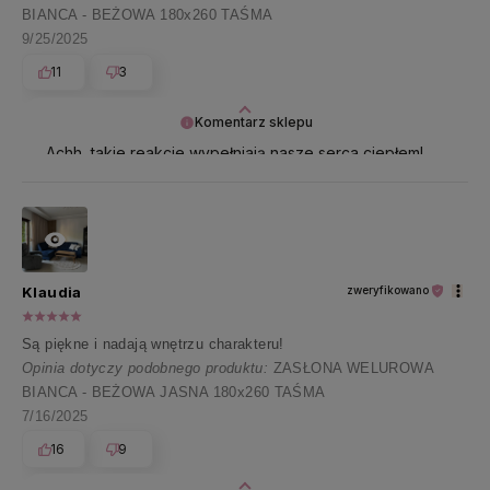
BIANCA - BEŻOWA 180x260 TAŚMA
9/25/2025
11
3
Komentarz sklepu
Achh, takie reakcje wypełniają nasze serca ciepłem!
Dziękujemy za tę wyjątkową opinię 🤗🤍
Klaudia
zweryfikowano
Są piękne i nadają wnętrzu charakteru!
Opinia dotyczy podobnego produktu:
ZASŁONA WELUROWA
BIANCA - BEŻOWA JASNA 180x260 TAŚMA
7/16/2025
16
9