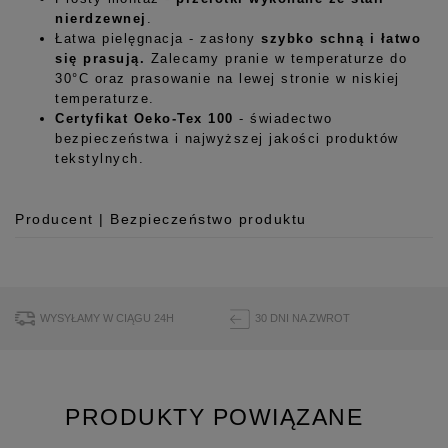
nierdzewnej
.
Łatwa pielęgnacja - zasłony
szybko schną i łatwo
się prasują.
Zalecamy pranie w temperaturze do
30°C oraz prasowanie na lewej stronie w niskiej
temperaturze.
Certyfikat Oeko-Tex 100
- świadectwo
bezpieczeństwa i najwyższej jakości produktów
tekstylnych.
Producent | Bezpieczeństwo produktu
Producent
Room99 Sp. z o.o.
ul. Buforowa 125/H-10a
WYSYŁAMY W CIĄGU 24H
30 DNI NA ZWROT
52-131 Iwiny, Polska
hello@room99.pl
PRODUKTY POWIĄZANE
Pobierz instrukcję bezpieczeństwa produktu