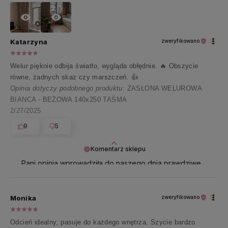
Katarzyna
zweryfikowano
Welur pięknie odbija światło, wygląda obłędnie. 🔥 Obszycie
równe, żadnych skaz czy marszczeń. 👍️
Opinia dotyczy podobnego produktu:
ZASŁONA WELUROWA
BIANCA - BEŻOWA 140x250 TAŚMA
2/27/2025
9
5
Komentarz sklepu
Pani opinia wprowadziła do naszego dnia prawdziwe
ciepło i uśmiech 😊 Dziękujemy za te miłe słowa!
Monika
zweryfikowano
Odcień idealny, pasuje do każdego wnętrza. Szycie bardzo