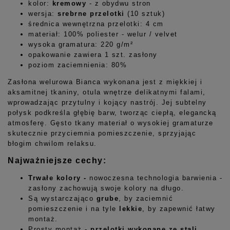
kolor:
kremowy
-
z obydwu stron
wersja:
srebrne przelotki
(10 sztuk)
średnica wewnętrzna przelotki: 4 cm
materiał: 100% poliester - welur / velvet
wysoka gramatura: 220 g/m²
opakowanie zawiera 1 szt. zasłony
poziom zaciemnienia: 80%
Zasłona welurowa Bianca wykonana jest z miękkiej i
aksamitnej tkaniny, otula wnętrze delikatnymi falami,
wprowadzając przytulny i kojący nastrój. Jej subtelny
połysk podkreśla głębię barw, tworząc ciepłą, elegancką
atmosferę. Gęsto tkany materiał o wysokiej gramaturze
skutecznie przyciemnia pomieszczenie, sprzyjając
błogim chwilom relaksu.
Najważniejsze cechy:
Trwałe kolory -
nowoczesna technologia barwienia -
zasłony zachowują swoje kolory na długo.
Są wystarczająco
grube
, by zaciemnić
pomieszczenie i na tyle
lekkie
, by zapewnić łatwy
montaż.
Prosty montaż -
przelotki wykonane ze stali