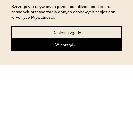
Szczegóły o używanych przez nas plikach cookie oraz
zasadach przetwarzania danych osobowych znajdziesz
w
Polityce Prywatności
.
Dostosuj zgody
W porządku
NEWSLETTER
Zapisz się do newslettera i otrzymaj 5% rabatu na pierwsze
zakupy!