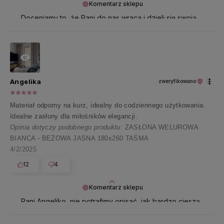
Komentarz sklepu
Doceniamy to, że Pani do nas wraca i dzieli się swoją
opinią - dzięki niej działamy z podwójną energią 🌸
Angelika
zweryfikowano
Materiał odporny na kurz, idealny do codziennego użytkowania.
Idealne zasłony dla miłośników elegancji.
Opinia dotyczy podobnego produktu:
ZASŁONA WELUROWA
BIANCA - BEŻOWA JASNA 180x260 TAŚMA
4/2/2025
12
4
Komentarz sklepu
Pani Angeliko, nie potrafimy opisać, jak bardzo cieszą
nas takie opinie 🤍 Najpiękniej dziękujemy za te
wszystkie pozytywne słowa!