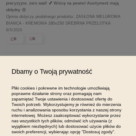
precyzyjne, zero wad! 💕 Wrócę na pewno! Asortyment mają
obłędny 😍
Opinia dotyczy podobnego produktu:
ZASŁONA WELUROWA
BIANCA - KREMOWA 180x250 SREBRNA PRZELOTKA
8/5/2026
0
0
Dbamy o Twoją prywatność
Pokaż wszystkie od najnowszych
Pliki cookies i pokrewne im technologie umożliwiają
poprawne działanie strony oraz pomagają nam
zapamiętać Twoje ustawienia i dostosować ofertę do
Twoich potrzeb. Wykorzystujemy je również do mierzenia
ruchu i analizowania sposobu korzystania z naszej strony
DOŁĄCZ DO NAS NA
internetowej. Możesz zaakceptować wykorzystanie przez
INSTAGRAMIE
nas wszystkich tych plików, odmówić ich używania (z
wyjątkiem niezbędnych) lub dostosować użycie plików do
swoich preferencji, wybierając opcję "Dostosuj zgody".