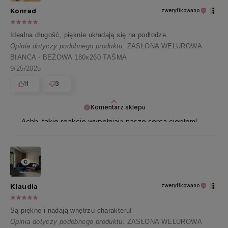
Konrad
zweryfikowano
Idealna długość, pięknie układają się na podłodze.
Opinia dotyczy podobnego produktu:
ZASŁONA WELUROWA
BIANCA - BEŻOWA 180x260 TAŚMA
9/25/2025
11
3
Komentarz sklepu
Achh, takie reakcje wypełniają nasze serca ciepłem!
Dziękujemy za tę wyjątkową opinię 🤗🤍
Klaudia
zweryfikowano
Są piękne i nadają wnętrzu charakteru!
Opinia dotyczy podobnego produktu:
ZASŁONA WELUROWA