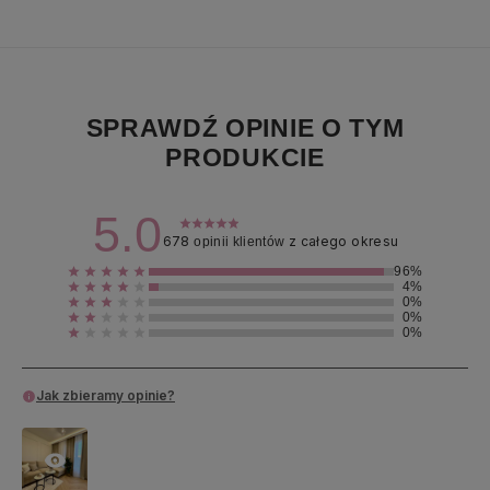
SPRAWDŹ OPINIE O TYM
PRODUKCIE
5.0
678
z całego okresu
opinii klientów
96%
4%
0%
0%
0%
Jak zbieramy opinie?