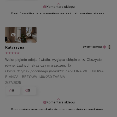
Komentarz sklepu
Pani Angeliko, nie potrafimy opisać, jak bardzo cieszą
nas takie opinie 🤍 Najpiękniej dziękujemy za te
wszystkie pozytywne słowa!
Katarzyna
zweryfikowano
Welur pięknie odbija światło, wygląda obłędnie. 🔥 Obszycie
równe, żadnych skaz czy marszczeń. 👍️
Opinia dotyczy podobnego produktu:
ZASŁONA WELUROWA
BIANCA - BEŻOWA 140x250 TAŚMA
2/27/2025
9
5
Komentarz sklepu
Pani opinia wprowadziła do naszego dnia prawdziwe
ciepło i uśmiech 😊 Dziękujemy za te miłe słowa!