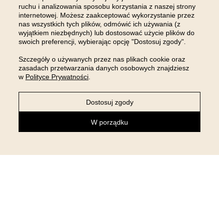
DOŁĄCZ DO NAS NA
ruchu i analizowania sposobu korzystania z naszej strony
INSTAGRAMIE
internetowej. Możesz zaakceptować wykorzystanie przez
nas wszystkich tych plików, odmówić ich używania (z
wyjątkiem niezbędnych) lub dostosować użycie plików do
swoich preferencji, wybierając opcję "Dostosuj zgody".
Szczegóły o używanych przez nas plikach cookie oraz
zasadach przetwarzania danych osobowych znajdziesz
w
Polityce Prywatności
.
Dostosuj zgody
W porządku
NEWSLETTER
Zapisz się do newslettera i otrzymaj 5% rabatu na pierwsze