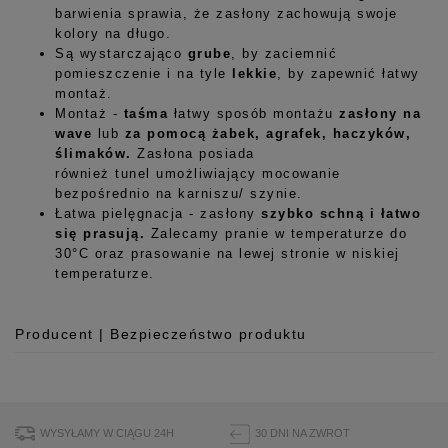
barwienia sprawia, że zasłony zachowują swoje
kolory na długo.
Są wystarczająco
grube
, by zaciemnić
pomieszczenie i na tyle
lekkie
, by zapewnić łatwy
montaż.
Montaż -
taśma
łatwy sposób montażu
zasłony na
wave
lub
za pomocą żabek, agrafek, haczyków,
ślimaków.
Zasłona posiada
również tunel umożliwiający mocowanie
bezpośrednio na karniszu/ szynie.
Łatwa pielęgnacja - zasłony
szybko schną i łatwo
się prasują.
Zalecamy pranie w temperaturze do
30°C oraz prasowanie na lewej stronie w niskiej
temperaturze.
Producent | Bezpieczeństwo produktu
Producent
Room99 Sp. z o.o.
ul. Buforowa 125/H-10a
WYSYŁAMY W CIĄGU 24H
30 DNI NA ZWROT