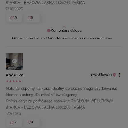
BIANCA - BEŻOWA JASNA 180x260 TAŚMA
7/16/2025
16
9
Komentarz sklepu
Doceniamy to, że Pani do nas wraca i dzieli się swoją
opinią - dzięki niej działamy z podwójną energią 🌸
Angelika
zweryfikowano
Materiał odporny na kurz, idealny do codziennego użytkowania.
Idealne zasłony dla miłośników elegancji.
Opinia dotyczy podobnego produktu:
ZASŁONA WELUROWA
BIANCA - BEŻOWA JASNA 180x260 TAŚMA
4/2/2025
12
4