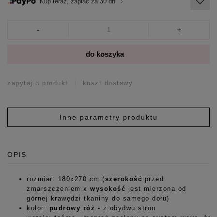
Kup teraz, zapłać za 30 dni
-
+
do koszyka
zapytaj o produkt
koszt dostawy
Inne parametry produktu
OPIS
rozmiar: 180x270 cm (
szerokość
przed
zmarszczeniem x
wysokość
jest mierzona od
górnej krawędzi tkaniny do samego dołu)
kolor:
pudrowy róż
- z obydwu stron