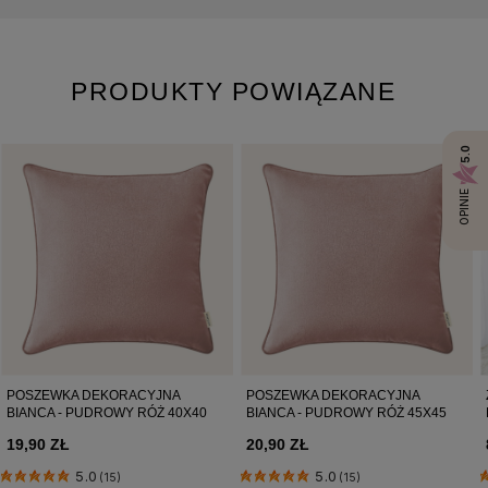
52-131 Iwiny, Polska
hello@room99.pl
PRODUKTY POWIĄZANE
Pobierz instrukcję bezpieczeństwa produktu
5.0
OPINIE
POSZEWKA DEKORACYJNA
POSZEWKA DEKORACYJNA
BIANCA - PUDROWY RÓŻ 40X40
BIANCA - PUDROWY RÓŻ 45X45
19,90 ZŁ
20,90 ZŁ
5.0
5.0
(15)
(15)