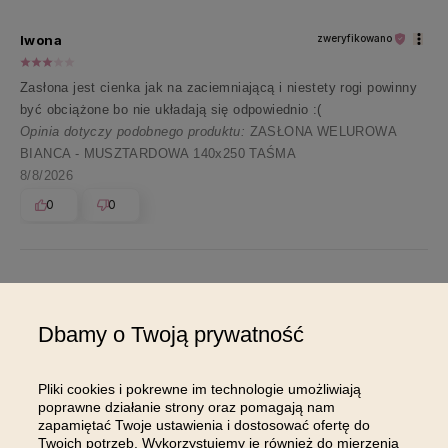
Iwona
zweryfikowano
Zasłona jest cienka jak na zaciemniającą i niestety rogi powinny
być obciążone bo nie układają się odpowiednio :(
Opinia dotyczy podobnego produktu:
ZASŁONA WELUROWA
BIANCA - MUSZTARDOWA 140x250 TAŚMA
8/8/2026
0
0
Pokaż wszystkie od najnowszych
Dbamy o Twoją prywatność
Pliki cookies i pokrewne im technologie umożliwiają
poprawne działanie strony oraz pomagają nam
zapamiętać Twoje ustawienia i dostosować ofertę do
Twoich potrzeb. Wykorzystujemy je również do mierzenia