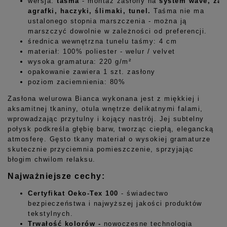
wersja:
taśma
- montaż zasłony na
system
wave, żab
agrafki, haczyki, ślimaki, tunel.
Taśma nie ma
ustalonego stopnia marszczenia - można ją
marszczyć dowolnie w zależności od preferencji.
średnica wewnętrzna tunelu taśmy: 4 cm
materiał: 100% poliester - welur / velvet
wysoka gramatura: 220 g/m²
opakowanie zawiera 1 szt. zasłony
poziom zaciemnienia: 80%
Zasłona welurowa Bianca wykonana jest z miękkiej i
aksamitnej tkaniny, otula wnętrze delikatnymi falami,
wprowadzając przytulny i kojący nastrój. Jej subtelny
połysk podkreśla głębię barw, tworząc ciepłą, elegancką
atmosferę. Gęsto tkany materiał o wysokiej gramaturze
skutecznie przyciemnia pomieszczenie, sprzyjając
błogim chwilom relaksu.
Najważniejsze cechy:
Certyfikat Oeko-Tex 100
- świadectwo
bezpieczeństwa i najwyższej jakości produktów
tekstylnych.
Trwałość kolorów -
nowoczesne technologia