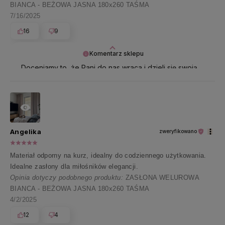
BIANCA - BEŻOWA JASNA 180x260 TAŚMA
7/16/2025
16
9
Komentarz sklepu
Doceniamy to, że Pani do nas wraca i dzieli się swoją
opinią - dzięki niej działamy z podwójną energią 🌸
Angelika
zweryfikowano
Materiał odporny na kurz, idealny do codziennego użytkowania.
Idealne zasłony dla miłośników elegancji.
Opinia dotyczy podobnego produktu:
ZASŁONA WELUROWA
BIANCA - BEŻOWA JASNA 180x260 TAŚMA
4/2/2025
12
4