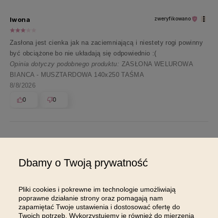
Iwona
zweryfikowano
Zasłona jest cienka jak na zaciemniającą i niestety rogi powinny
być obciążone bo nie układają się odpowiednio :(
Opinia dotyczy podobnego produktu:
ZASŁONA WELUROWA
BIANCA - MUSZTARDOWA 140x250 TAŚMA
8/8/2026
0
0
Pokaż wszystkie od najnowszych
Dbamy o Twoją prywatność
Pliki cookies i pokrewne im technologie umożliwiają
poprawne działanie strony oraz pomagają nam
zapamiętać Twoje ustawienia i dostosować ofertę do
Twoich potrzeb. Wykorzystujemy je również do mierzenia