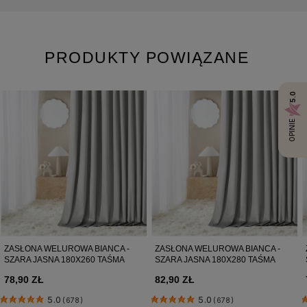
52-131 Iwiny, Polska
hello@room99.pl
PRODUKTY POWIĄZANE
Pobierz instrukcję bezpieczeństwa produktu
5.0
OPINIE
ZASŁONA WELUROWA BIANCA -
ZASŁONA WELUROWA BIANCA -
SZARA JASNA 180X260 TAŚMA
SZARA JASNA 180X280 TAŚMA
78,90 ZŁ
82,90 ZŁ
5.0
5.0
(678)
(678)