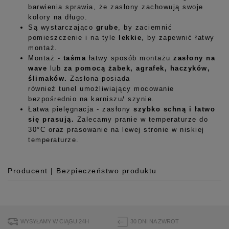
barwienia sprawia, że zasłony zachowują swoje
kolory na długo.
Są wystarczająco
grube
, by zaciemnić
pomieszczenie i na tyle
lekkie
, by zapewnić łatwy
montaż.
Montaż -
taśma
łatwy sposób montażu
zasłony na
wave
lub
za pomocą żabek, agrafek, haczyków,
ślimaków.
Zasłona posiada
również tunel umożliwiający mocowanie
bezpośrednio na karniszu/ szynie.
Łatwa pielęgnacja - zasłony
szybko schną i łatwo
się prasują.
Zalecamy pranie w temperaturze do
30°C oraz prasowanie na lewej stronie w niskiej
temperaturze.
Producent | Bezpieczeństwo produktu
Producent
Room99 Sp. z o.o.
ul. Buforowa 125/H-10a
WYSYŁAMY W CIĄGU 24H
30 DNI NA ZWROT