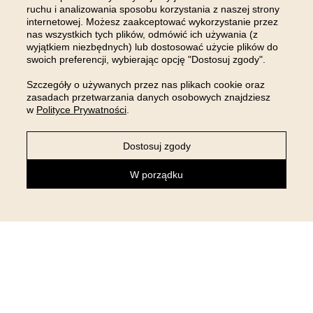
DOŁĄCZ DO NAS NA
ruchu i analizowania sposobu korzystania z naszej strony
INSTAGRAMIE
internetowej. Możesz zaakceptować wykorzystanie przez
nas wszystkich tych plików, odmówić ich używania (z
wyjątkiem niezbędnych) lub dostosować użycie plików do
swoich preferencji, wybierając opcję "Dostosuj zgody".
Szczegóły o używanych przez nas plikach cookie oraz
zasadach przetwarzania danych osobowych znajdziesz
w
Polityce Prywatności
.
Dostosuj zgody
W porządku
NEWSLETTER
Zapisz się do newslettera i otrzymaj 5% rabatu na pierwsze