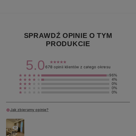
SPRAWDŹ OPINIE O TYM
PRODUKCIE
5.0
678
z całego okresu
opinii klientów
96%
4%
0%
0%
0%
Jak zbieramy opinie?