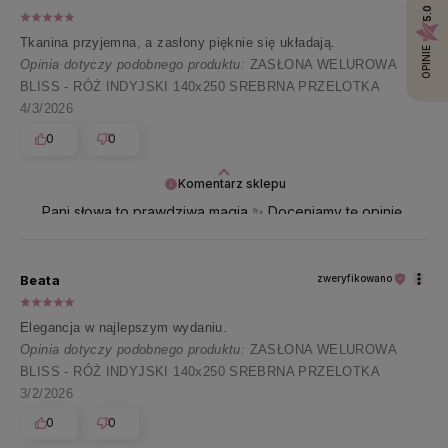
5.0
Tkanina przyjemna, a zasłony pięknie się układają.
OPINIE
Opinia dotyczy podobnego produktu:
ZASŁONA WELUROWA
BLISS - RÓŻ INDYJSKI 140x250 SREBRNA PRZELOTKA
4/3/2026
0
0
Komentarz sklepu
Pani słowa to prawdziwa magia ✨ Doceniamy tę opinię
z całego serca i przesyłamy ogrom uścisków!
Beata
zweryfikowano
Elegancja w najlepszym wydaniu.
Opinia dotyczy podobnego produktu:
ZASŁONA WELUROWA
BLISS - RÓŻ INDYJSKI 140x250 SREBRNA PRZELOTKA
3/2/2026
0
0