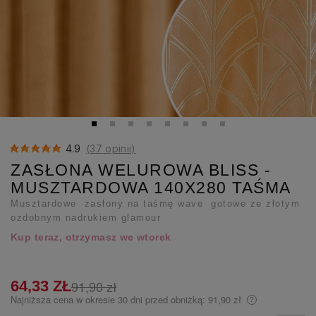
4.9
(37 opinii)
ZASŁONA WELUROWA BLISS -
MUSZTARDOWA 140X280 TAŚMA
Musztardowe zasłony na taśmę wave gotowe ze złotym
ozdobnym nadrukiem glamour
Kup teraz, otrzymasz we wtorek
64,33 ZŁ
91,90 zł
Najniższa cena w okresie 30 dni przed obniżką:
91,90 zł