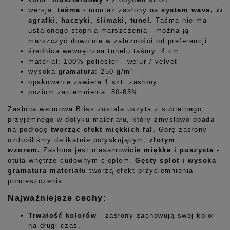
wersja:
taśma
- montaż zasłony na
system
wave, żab
agrafki, haczyki, ślimaki, tunel.
Taśma nie ma
ustalonego stopnia marszczenia - można ją
marszczyć dowolnie w zależności od preferencji.
średnica wewnętrzna tunelu taśmy: 4 cm
materiał: 100% poliester - welur / velvet
wysoka gramatura: 250 g/m²
opakowanie zawiera 1 szt. zasłony
poziom zaciemnienia: 80-85%
Zasłona welurowa Bliss została uszyta z subtelnego,
przyjemnego w dotyku materiału, który zmysłowo opada
na podłogę
tworząc efekt miękkich fal.
Górę zasłony
ozdobiliśmy delikatnie połyskującym,
złotym
wzorem.
Zasłona jest niesamowicie
miękka i puszysta
-
otula wnętrze cudownym ciepłem.
Gęsty splot i wysoka
gramatura materiału
tworzą efekt przyciemnienia
pomieszczenia.
Najważniejsze cechy:
Trwałość kolorów
- zasłony zachowują swój kolor
na długi czas.