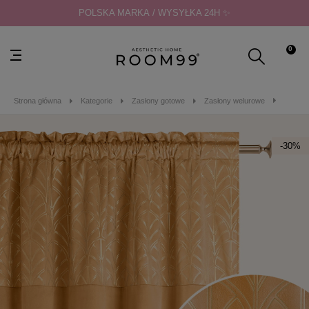
POLSKA MARKA / WYSYŁKA 24H ✨
0
Strona główna
Kategorie
Zasłony gotowe
Zasłony welurowe
ZASŁO
-30%