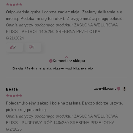
Odpowiednio grube i dobrze zaciemniają. Zasłony delikatnie się
mienią. Podoba mi się ten efekt. Z przyjemnością mogę polecić.
Opinia dotyczy podobnego produktu:
ZASŁONA WELUROWA
BLISS - PETROL 140x250 SREBRNA PRZELOTKA
6/21/2024
2
3
Komentarz sklepu
Panie Marku, ale się cieszymy! Nie ma nic
piękniejszego niż zaczynać dzień od takich opinii 💖
Dziękujemy i zapraszamy ponownie!
Beata
zweryfikowano
Polecam,kolejny zakup i kolejna zasłona.Bardzo dobrze uszyte,
pięknie się prezentują.
Opinia dotyczy podobnego produktu:
ZASŁONA WELUROWA
BLISS - PUDROWY RÓŻ 140x250 SREBRNA PRZELOTKA
6/2/2026