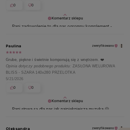
0
0
Komentarz sklepu
Pani zadowolenie to dla nas ogromny komplement -
jesteśmy wdzięczni za tę opinię 🤍
Paulina
zweryfikowano
Grube, piękne i świetnie komponują się z wnętrzem. ❤️
Opinia dotyczy podobnego produktu:
ZASŁONA WELUROWA
BLISS - SZARA 140x280 PRZELOTKA
5/21/2026
0
0
Komentarz sklepu
Pani słowa są dla nas jak najpiękniejsza muzyka 🤗
Dziękujemy i ściskamy serdecznie 💕
Oleksandra
zweryfikowano