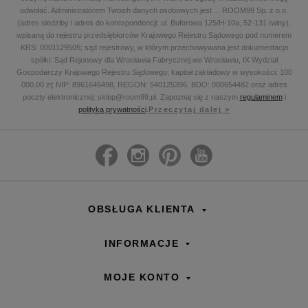
odwołać. Administratorem Twoich danych osobowych jest
...
ROOM99 Sp. z o.o.
(adres siedziby i adres do korespondencji: ul. Buforowa 125/H-10a, 52-131 Iwiny),
wpisaną do rejestru przedsiębiorców Krajowego Rejestru Sądowego pod numerem
KRS: 0001129505; sąd rejestrowy, w którym przechowywana jest dokumentacja
spółki: Sąd Rejonowy dla Wrocławia Fabrycznej we Wrocławiu, IX Wydział
Gospodarczy Krajowego Rejestru Sądowego; kapitał zakładowy w wysokości: 100
000,00 zł; NIP: 8961645498, REGON: 540125396, BDO: 000654482 oraz adres
poczty elektronicznej: sklep@room99.pl. Zapoznaj się z naszym
regulaminem
i
polityką prywatności
.
Przeczytaj dalej >
OBSŁUGA KLIENTA
INFORMACJE
MOJE KONTO