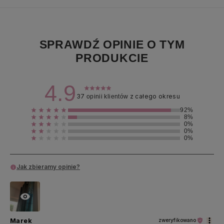
SPRAWDŹ OPINIE O TYM
PRODUKCIE
4.9
37
z całego okresu
opinii klientów
92%
8%
0%
0%
0%
Jak zbieramy opinie?
Marek
zweryfikowano