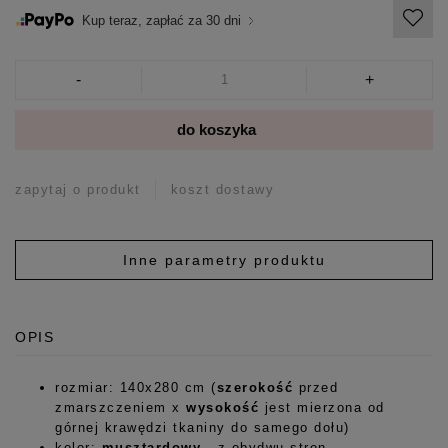
Kup teraz, zapłać za 30 dni
-
+
do koszyka
zapytaj o produkt
koszt dostawy
Inne parametry produktu
OPIS
rozmiar: 140x280 cm (
szerokość
przed
zmarszczeniem x
wysokość
jest mierzona od
górnej krawędzi tkaniny do samego dołu)
kolor:
musztardowy
- z obydwu stron