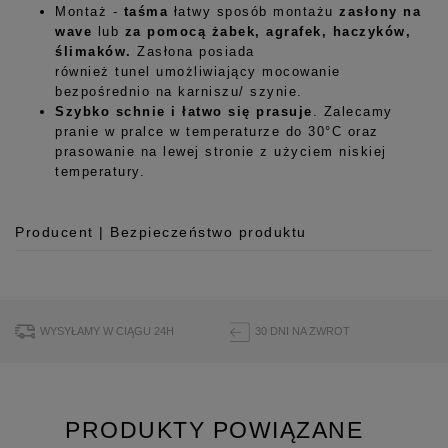
Montaż -
taśma
łatwy sposób montażu
zasłony na
wave
lub
za pomocą żabek, agrafek, haczyków,
ślimaków.
Zasłona posiada
również tunel umożliwiający mocowanie
bezpośrednio na karniszu/ szynie.
Szybko schnie i łatwo się prasuje
. Zalecamy
pranie w pralce w temperaturze do 30°C oraz
prasowanie na lewej stronie z użyciem niskiej
temperatury.
Producent | Bezpieczeństwo produktu
Producent
Room99 Sp. z o.o.
ul. Buforowa 125/H-10a
WYSYŁAMY W CIĄGU 24H
30 DNI NA ZWROT
52-131 Iwiny, Polska
hello@room99.pl
PRODUKTY POWIĄZANE
Pobierz instrukcję bezpieczeństwa produktu