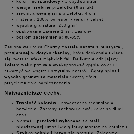
kolor:
musztardowy
-
z obydwu stron
wersja:
srebrne przelotki
(8 sztuk)
średnica wewnętrzna przelotki: 4 cm
materiał: 100% poliester - welur / velvet
wysoka gramatura: 250 g/m²
opakowanie zawiera 1 szt. zasłony
poziom zaciemnienia: 80-85%
Zasłona welurowa Charmy
została uszyta z puszystej,
przyjemnej w dotyku tkaniny
, która doskonale układa
się tworząc efekt miękkich fal. Delikatnie odbijający
światło welur pozwala wyeksponować głębię koloru i
stworzyć we wnętrzu przytulny nastrój.
Gęsty splot i
wysoka gramatura materiału
tworzą efekt
przyciemnienia pomieszczenia.
Najważniejsze cechy:
Trwałość kolorów
- nowoczesna technologia
barwienia. Zasłony zachowują swój kolor na długi
czas.
Montaż -
przelotki wykonane ze stali
nierdzewnej
umożliwiają łatwy montaż na karniszu.
Szybko schnie i łatwo się prasuje
. Zalecamy