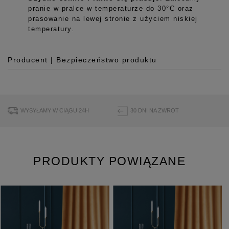
pranie w pralce w temperaturze do 30°C oraz
prasowanie na lewej stronie z użyciem niskiej
temperatury.
Producent | Bezpieczeństwo produktu
Producent
Room99 Sp. z o.o.
ul. Buforowa 125/H-10a
WYSYŁAMY W CIĄGU 24H
30 DNI NA ZWROT
52-131 Iwiny, Polska
hello@room99.pl
PRODUKTY POWIĄZANE
Pobierz instrukcję bezpieczeństwa produktu