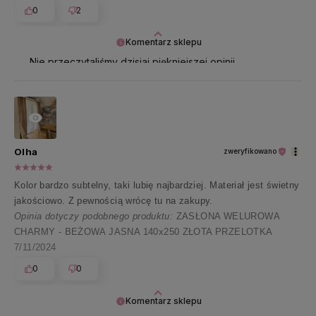
0
2
Komentarz sklepu
Nie przeczytaliśmy dzisiaj piękniejszej opinii.
Delektujemy się każdym słowem 🤍 Serdecznie
dziękujemy i zapraszamy ponownie 🥰
Olha
zweryfikowano
Kolor bardzo subtelny, taki lubię najbardziej. Materiał jest świetny
jakościowo. Z pewnością wrócę tu na zakupy.
Opinia dotyczy podobnego produktu:
ZASŁONA WELUROWA
CHARMY - BEŻOWA JASNA 140x250 ZŁOTA PRZELOTKA
7/11/2024
0
0
Komentarz sklepu