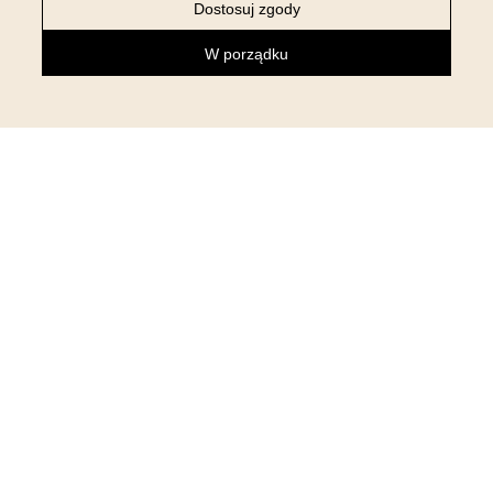
Dostosuj zgody
INSTAGRAMIE
W porządku
NEWSLETTER
Zapisz się do newslettera i otrzymaj 5% rabatu na pierwsze