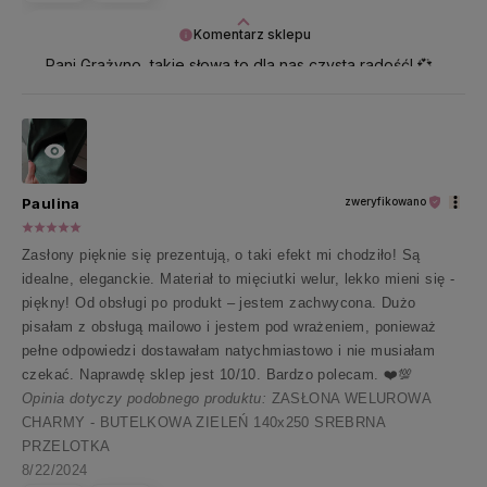
Komentarz sklepu
Pani Grażyno, takie słowa to dla nas czysta radość! 💞
Dziękujemy, że podzieliła się Pani z nami tym pięknym
doświadczeniem 🦋
Paulina
zweryfikowano
Zasłony pięknie się prezentują, o taki efekt mi chodziło! Są
idealne, eleganckie. Materiał to mięciutki welur, lekko mieni się -
piękny! Od obsługi po produkt – jestem zachwycona. Dużo
pisałam z obsługą mailowo i jestem pod wrażeniem, ponieważ
pełne odpowiedzi dostawałam natychmiastowo i nie musiałam
czekać. Naprawdę sklep jest 10/10. Bardzo polecam. ❤️💯
Opinia dotyczy podobnego produktu:
ZASŁONA WELUROWA
CHARMY - BUTELKOWA ZIELEŃ 140x250 SREBRNA
PRZELOTKA
8/22/2024