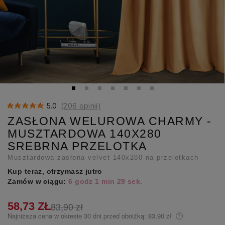
5.0
(206 opinii)
ZASŁONA WELUROWA CHARMY -
MUSZTARDOWA 140X280
SREBRNA PRZELOTKA
Musztardowa zasłona velvet 140x280 na przelotkach
Kup teraz, otrzymasz jutro
Zamów w ciągu:
6 godz 1 min 28 sek.
58,73 ZŁ
83,90 zł
Najniższa cena w okresie 30 dni przed obniżką:
83,90 zł