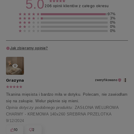
5.0
206
z całego okresu
opinii klientów
97%
3%
0%
0%
0%
Jak zbieramy opinie?
Grazyna
zweryfikowano
Tkanina mięsista i bardzo miła w dotyku. Polecam, nie zawiodłam
się na zakupie. Welur pięknie się mieni.
Opinia dotyczy podobnego produktu:
ZASŁONA WELUROWA
CHARMY - KREMOWA 140x260 SREBRNA PRZELOTKA
9/12/2024
10
2