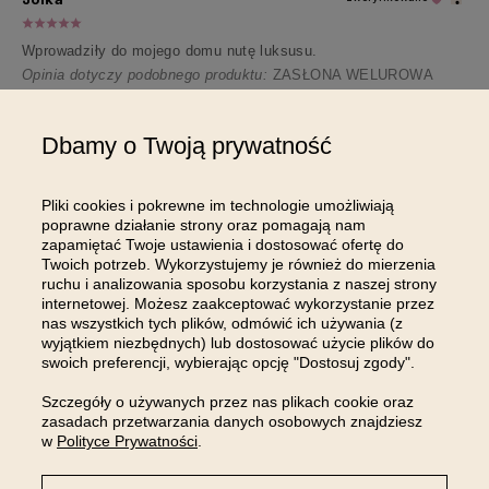
Wprowadziły do mojego domu nutę luksusu.
Opinia dotyczy podobnego produktu:
ZASŁONA WELUROWA
CHARMY - BEŻOWA 140x280 TAŚMA
5/27/2026
Dbamy o Twoją prywatność
0
0
Pliki cookies i pokrewne im technologie umożliwiają
Komentarz sklepu
poprawne działanie strony oraz pomagają nam
Pani Jolu, dziękujemy za miłe słowa i za zaufanie 🧡
zapamiętać Twoje ustawienia i dostosować ofertę do
Twoich potrzeb. Wykorzystujemy je również do mierzenia
ruchu i analizowania sposobu korzystania z naszej strony
internetowej. Możesz zaakceptować wykorzystanie przez
nas wszystkich tych plików, odmówić ich używania (z
Pokaż wszystkie od najnowszych
wyjątkiem niezbędnych) lub dostosować użycie plików do
swoich preferencji, wybierając opcję "Dostosuj zgody".
Szczegóły o używanych przez nas plikach cookie oraz
zasadach przetwarzania danych osobowych znajdziesz
w
Polityce Prywatności
.
DOŁĄCZ DO NAS NA