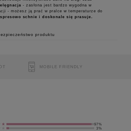
ielęgnacja
- zasłona jest bardzo wygodna w
cji - możesz ją prać w pralce w temperaturze do
spresowo schnie i doskonale się prasuje.
Bezpieczeństwo produktu
 o.o.
125/H-10a
OT
MOBILE FRIENDLY
 Polska
pl
ukcję bezpieczeństwa produktu
97%
3%