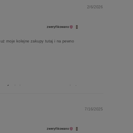
2/6/2026
zweryfikowano
już moje kolejne zakupy tutaj i na pewno
a zaufanie i zapraszamy ponownie ✨
7/16/2025
zweryfikowano