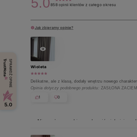
5.0
858
z całego okresu
opinii klientów
Jak zbieramy opinie?
SPRAWDŹ OPINIE
Wioleta
Delikatne, ale z klasą, dodały wnętrzu nowego charakteru
Opinia dotyczy podobnego produktu:
ZASŁONA ZACIEM
1
0
5.0
Nie możemy sobie wyobrazić piękniejszych