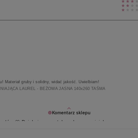
! Materiał gruby i solidny, widać jakość. Uwielbiam!
NIAJĄCA LAUREL - BEŻOWA JASNA 140x260 TAŚMA
Komentarz sklepu
 słów 🤍 Dziękujemy za tak cudowną opinię!