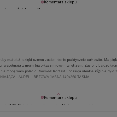
Komentarz sklepu
te słowa. Ściskamy 🤍
gruby materiał, dzięki czemu zaciemnienie praktycznie całkowite. Ma pię
u, współgrają z moim biało-kaszmirowym wnętrzem. Zasłony bardzo ładnie
cią mogę wam polecić Room99! Kontakt i obsługa idealna ♥️🥰 nie było
NIAJĄCA LAUREL - BEŻOWA JASNA 140x260 TAŚMA
Komentarz sklepu
pinii! 💗 Dziękujemy, że podzieliłaś się z nami tymi emocja