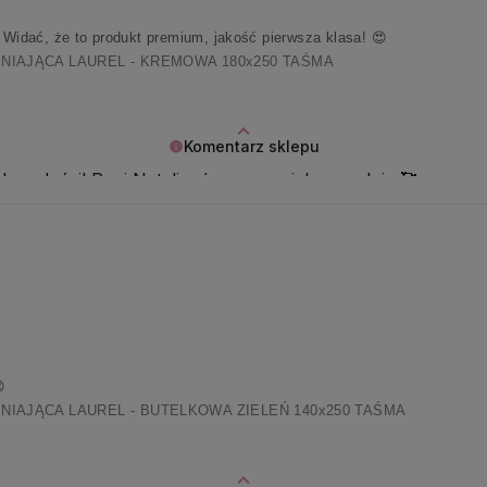
. Widać, że to produkt premium, jakość pierwsza klasa! 😍
NIAJĄCA LAUREL - KREMOWA 180x250 TAŚMA
Komentarz sklepu
le radości! Pani Natalio, życzymy pięknego dnia 🥰

NIAJĄCA LAUREL - BUTELKOWA ZIELEŃ 140x250 TAŚMA