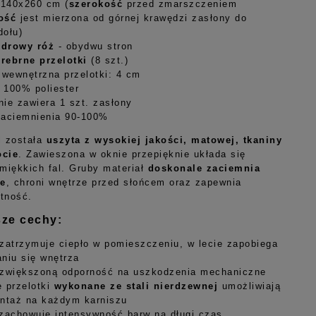
 140x260 cm (
szerokość
przed zmarszczeniem
ość
jest mierzona od górnej krawędzi zasłony do
dołu)
udrowy róż
- obydwu stron
srebrne przelotki
(8 szt.)
 wewnętrzna przelotki: 4 cm
: 100% poliester
ie zawiera 1 szt. zasłony
zaciemnienia 90-100%
l została
uszyta z wysokiej jakości, matowej, tkaniny
ocie
. Zawieszona w oknie przepięknie układa się
 miękkich fal.
Gruby materiał
doskonale zaciemnia
e
, chroni wnętrze przed słońcem oraz zapewnia
tność.
sze cechy:
zatrzymuje ciepło w pomieszczeniu, w lecie zapobiega
niu się wnętrza
 zwiększoną odporność na uszkodzenia mechaniczne
 przelotki
wykonane ze stali nierdzewnej
umożliwiają
ntaż na każdym karniszu
zachowuje intensywność barw na długi czas