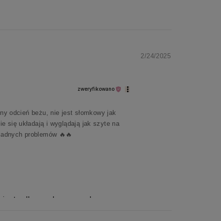
2/24/2025
zweryfikowano
kny odcień beżu, nie jest słomkowy jak
 się układają i wyglądają jak szyte na
 żadnych problemów 🔥🔥
mi – to dla nas bezcenne!