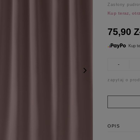
Zasłony pudro
Kup teraz, ot
75,90 
Kup te
-
zapytaj o prod
OPIS