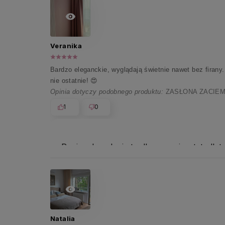
Veranika
Bardzo eleganckie, wyglądają świetnie nawet bez firany
nie ostatnie! 😍
Opinia dotyczy podobnego produktu:
ZASŁONA ZACIEM
1
0
Pani zadowolenie to dla nas priorytet, dl
Natalia