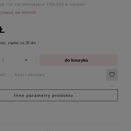
wy róż zaciemniające 140x260 w salonie
rzymasz we wtorek
ZŁ
raz, zapłać za 30 dni
+
do koszyka
ukt
koszt dostawy
Inne parametry produktu