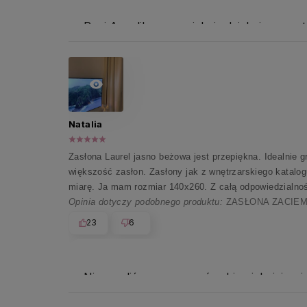
Pani Angeliko, przepięknie dziękujemy za 
Natalia
Zasłona Laurel jasno beżowa jest przepiękna. Idealnie 
większość zasłon. Zasłony jak z wnętrzarskiego katalog
miarę. Ja mam rozmiar 140x260. Z całą odpowiedzialnoś
Opinia dotyczy podobnego produktu:
ZASŁONA ZACIEM
23
6
Nie mogliśmy wymarzyć sobie piękniejszej o