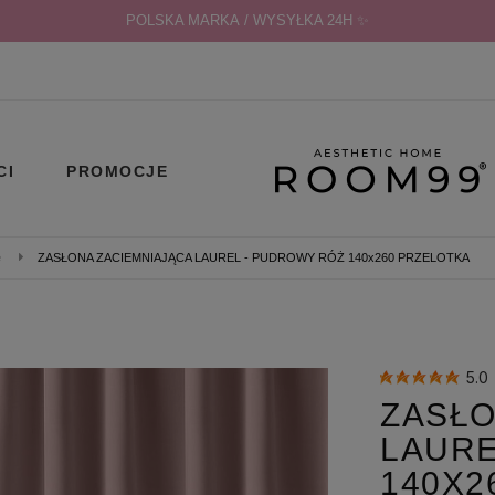
POLSKA MARKA / WYSYŁKA 24H ✨
CI
PROMOCJE
e
ZASŁONA ZACIEMNIAJĄCA LAUREL - PUDROWY RÓŻ 140x260 PRZELOTKA
5.0
ZASŁO
LAURE
140X2