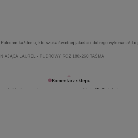
. Polecam każdemu, kto szuka świetnej jakości i dobrego wykonania! To 
NIAJĄCA LAUREL - PUDROWY RÓŻ 180x260 TAŚMA
Komentarz sklepu
atego takie komentarze cieszą szczególnie 🤍 Dziękujemy z