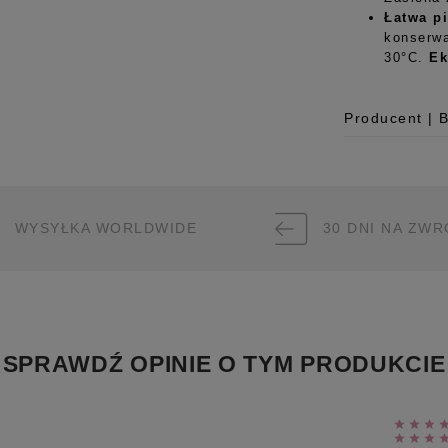
Łatwa p
konserwa
30°C.
Ek
Producent | 
Producent
Room99 Sp. z
ul. Buforowa 
WYSYŁKA WORLDWIDE
30 DNI NA ZWR
52-131 Iwiny,
hello@room99.
Pobierz instr
SPRAWDŹ OPINIE O TYM PRODUKCIE