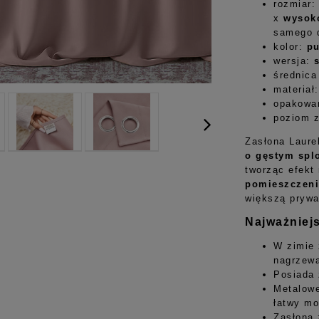
rozmiar:
x
wysok
samego 
kolor:
p
wersja:
średnica
materiał
opakowan
poziom 
Zasłona Laure
o gęstym spl
tworząc efekt
pomieszczeni
większą prywa
Najważniej
W zimie 
nagrzewa
Posiada
Metalowe
łatwy mo
Zasłona