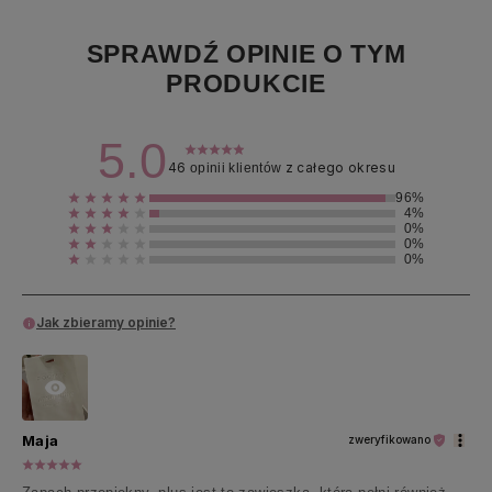
SPRAWDŹ OPINIE O TYM
PRODUKCIE
5.0
46
z całego okresu
opinii klientów
96%
4%
0%
0%
0%
Jak zbieramy opinie?
Maja
zweryfikowano