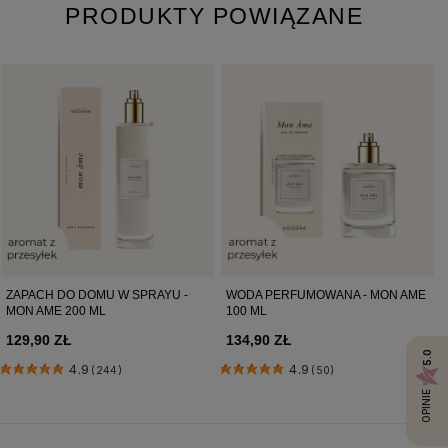
PRODUKTY POWIĄZANE
Pobierz instrukcję bezpieczeństwa produktu
ZAPACH DO DOMU W SPRAYU -
WODA PERFUMOWANA - MON AME
MON AME 200 ML
100 ML
129,90 ZŁ
134,90 ZŁ
5.0
4.9
4.9
(244)
(50)
OPINIE