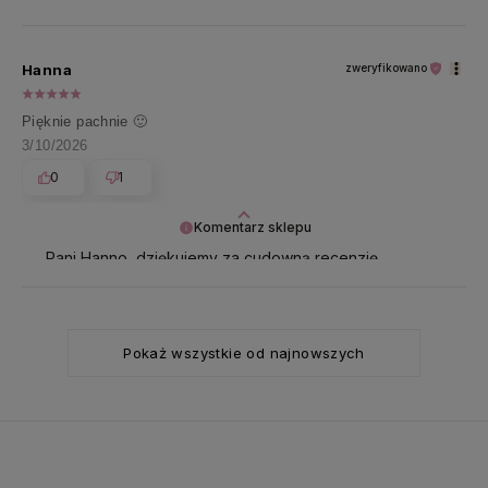
Ściskamy 🥰
Hanna
zweryfikowano
Pięknie pachnie 🙂
3/10/2026
0
1
Komentarz sklepu
Pani Hanno, dziękujemy za cudowną recenzję.
Pozdrawiamy ❤️
Pokaż wszystkie od najnowszych