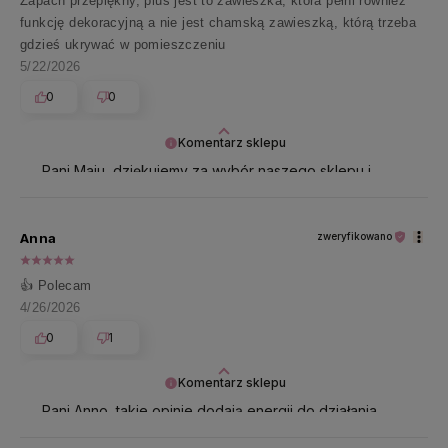
Zapach przepiękny, plus jest to zawieszka, która pełni również
funkcję dekoracyjną a nie jest chamską zawieszką, którą trzeba
gdzieś ukrywać w pomieszczeniu
5/22/2026
0
0
Komentarz sklepu
Pani Maju, dziękujemy za wybór naszego sklepu i
docenienie jakości naszych usług. Takie komentarze
nas wprost uskrzydlają 🤍🤗
Anna
zweryfikowano
👍️ Polecam
4/26/2026
0
1
Komentarz sklepu
Pani Anno, takie opinie dodają energii do działania.
Dziękujemy 🤗