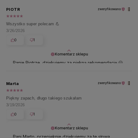
PIOTR
zweryfikowano
Wszystko super polecam 💪
3/26/2026
0
1
Komentarz sklepu
Panie Piotrze, dziękujemy za piękną rekomendację 🤗
Marta
zweryfikowano
Piękny zapach, długo takiego szukałam
3/19/2026
0
1
Komentarz sklepu
Pani Marto, przepięknie dziękujemy za te słowa.