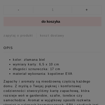
-
+
do koszyka
zapytaj o produkt
koszt dostawy
OPIS
kolor: złamana biel
wymiary karty: 6,5 x 10 cm
długości sznureczka: 17 cm
materiał wykonania: kopolimer EVA
Zapachy i aromaty są nieodzowną częścią każdego
domu. Z myślą o Twojej pięknej i komfortowej
codzienności stworzyliśmy kartę zapachową, która
rozsieje woń w garderobie, szafie, torebce czy
samochodzie. Aromat w wyjątkowy sposób rozkwita
również w salonach kosmetycznych, SPA i studiach jogi