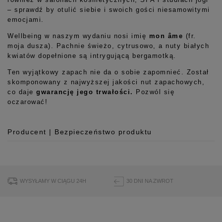
– sprawdź by otulić siebie i swoich gości niesamowitymi
emocjami.
Wellbeing w naszym wydaniu nosi imię
mon âme
(fr.
moja dusza). Pachnie świeżo, cytrusowo, a nuty białych
kwiatów dopełnione są intrygującą bergamotką.
Ten wyjątkowy zapach nie da o sobie zapomnieć. Został
skomponowany z najwyższej jakości nut zapachowych,
co daje
gwarancję jego trwałości.
Pozwól się
oczarować!
Producent | Bezpieczeństwo produktu
Producent
Room99 Sp. z o.o.
ul. Buforowa 125/H-10a
WYSYŁAMY W CIĄGU 24H
30 DNI NA ZWROT
52-131 Iwiny, Polska
hello@room99.pl