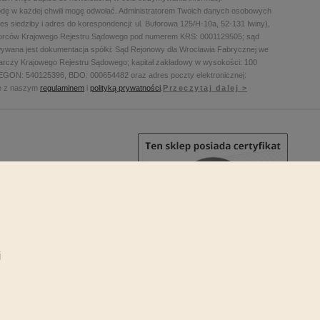
dę w każdej chwili mogę odwołać. Administratorem Twoich danych osobowych
 siedziby i adres do korespondencji: ul. Buforowa 125/H-10a, 52-131 Iwiny),
biorców Krajowego Rejestru Sądowego pod numerem KRS: 0001129505; sąd
wywana jest dokumentacja spółki: Sąd Rejonowy dla Wrocławia Fabrycznej we
arczy Krajowego Rejestru Sądowego; kapitał zakładowy w wysokości: 100
REGON: 540125396, BDO: 000654482 oraz adres poczty elektronicznej:
ię z naszym
regulaminem
i
polityką prywatności
.
Przeczytaj dalej >
j