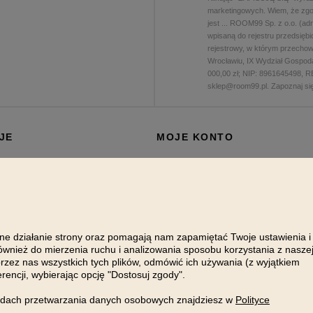
marketingowych. Wiem, że zgo
jest
...
ROOM99 Sp. z o.o. (adres
wpisaną do rejestru przedsię
rejestrowy, w którym przecho
Wrocławiu, IX Wydział Gospod
000,00 zł; NIP: 8961645498, 
sklep@room99.pl. Zapoznaj s
JE
MOJE KONTO
Logowanie / rejestracja
w
Ustawienia konta
Twoje zamówienia
tności
Zmień hasło
wne działanie strony oraz pomagają nam zapamiętać Twoje ustawienia i
ównież do mierzenia ruchu i analizowania sposobu korzystania z nasze
es
rzez nas wszystkich tych plików, odmówić ich używania (z wyjątkiem
watności
encji, wybierając opcję "Dostosuj zgody".
ów rabatowych
sadach przetwarzania danych osobowych znajdziesz w
Polityce
e treści