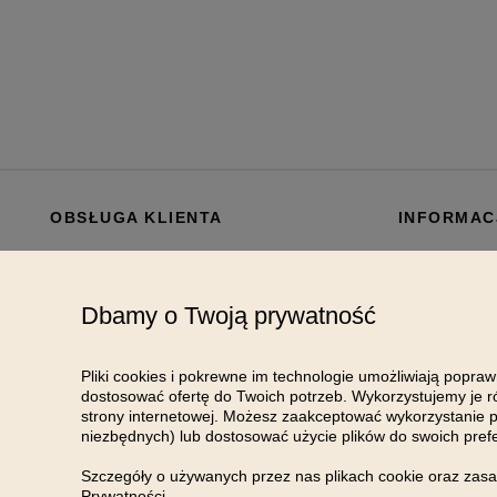
OBSŁUGA KLIENTA
INFORMAC
Dostawa
O nas
Kontakt
Opinie Klientó
Dbamy o Twoją prywatność
Płatności
Regulamin
Zwrot / Reklamacja
Polityka prywa
Pliki cookies i pokrewne im technologie umożliwiają popra
dostosować ofertę do Twoich potrzeb. Wykorzystujemy je r
Polityka cooki
strony internetowej. Możesz zaakceptować wykorzystanie p
Ustawienia pry
niezbędnych) lub dostosować użycie plików do swoich prefer
Regulamin kod
Szczegóły o używanych przez nas plikach cookie oraz za
Prywatności
.
Zgłoś nielegaln