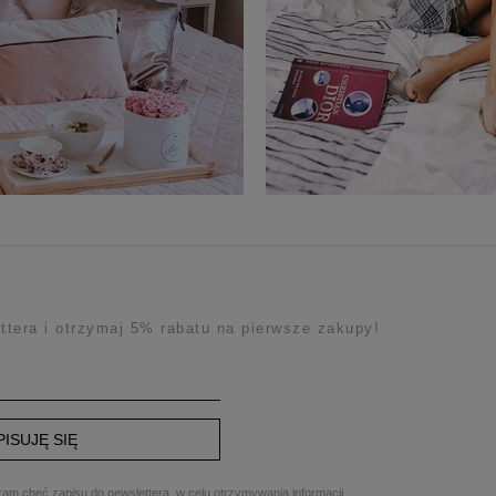
ttera i otrzymaj 5% rabatu na pierwsze zakupy!
PISUJĘ SIĘ
am chęć zapisu do newslettera, w celu otrzymywania informacji