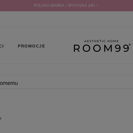
POLSKA MARKA / WYSYŁKA 24H ✨
CI
PROMOCJE
ajomemu
a: