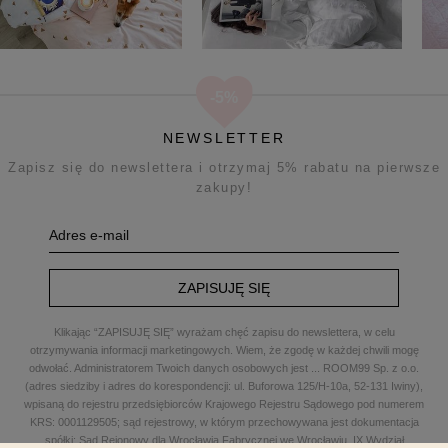
NEWSLETTER
Zapisz się do newslettera i otrzymaj 5% rabatu na pierwsze
zakupy!
ZAPISUJĘ SIĘ
Klikając “ZAPISUJĘ SIĘ” wyrażam chęć zapisu do newslettera, w celu
otrzymywania informacji marketingowych. Wiem, że zgodę w każdej chwili mogę
odwołać. Administratorem Twoich danych osobowych jest
...
ROOM99 Sp. z o.o.
(adres siedziby i adres do korespondencji: ul. Buforowa 125/H-10a, 52-131 Iwiny),
wpisaną do rejestru przedsiębiorców Krajowego Rejestru Sądowego pod numerem
KRS: 0001129505; sąd rejestrowy, w którym przechowywana jest dokumentacja
spółki: Sąd Rejonowy dla Wrocławia Fabrycznej we Wrocławiu, IX Wydział