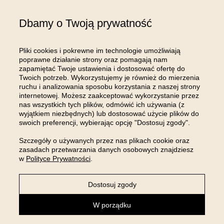
Gospodarczy Krajowego Rejestru Sądowego; kapitał zakładowy w wysokości: 100
000,00 zł; NIP: 8961645498, REGON: 540125396, BDO: 000654482 oraz adres
Dbamy o Twoją prywatność
poczty elektronicznej: sklep@room99.pl. Zapoznaj się z naszym
regulaminem
i
polityką prywatności
.
Przeczytaj dalej >
Pliki cookies i pokrewne im technologie umożliwiają
poprawne działanie strony oraz pomagają nam
zapamiętać Twoje ustawienia i dostosować ofertę do
Twoich potrzeb. Wykorzystujemy je również do mierzenia
ruchu i analizowania sposobu korzystania z naszej strony
internetowej. Możesz zaakceptować wykorzystanie przez
OBSŁUGA KLIENTA
nas wszystkich tych plików, odmówić ich używania (z
wyjątkiem niezbędnych) lub dostosować użycie plików do
swoich preferencji, wybierając opcję "Dostosuj zgody".
INFORMACJE
Szczegóły o używanych przez nas plikach cookie oraz
zasadach przetwarzania danych osobowych znajdziesz
MOJE KONTO
w
Polityce Prywatności
.
Dostosuj zgody
Sklep internetowy Shoper Premium
W porządku
powered by: