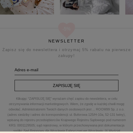
NEWSLETTER
Zapisz się do newslettera i otrzymaj 5% rabatu na pierwsze
zakupy!
ZAPISUJĘ SIĘ
Klikając “ZAPISUJĘ SIĘ” wyrażam chęć zapisu do newslettera, w celu
otrzymywania informacji marketingowych. Wiem, że zgodę w każdej chwili mogę
odwołać. Administratorem Twoich danych osobowych jest
...
ROOM99 Sp. z o.o.
(adres siedziby i adres do korespondencji: ul. Buforowa 125/H-10a, 52-131 Iwiny),
wpisaną do rejestru przedsiębiorców Krajowego Rejestru Sądowego pod numerem
KRS: 0001129505; sąd rejestrowy, w którym przechowywana jest dokumentacja
spółki: Sąd Rejonowy dla Wrocławia Fabrycznej we Wrocławiu, IX Wydział