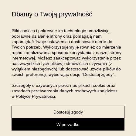
Gospodarczy Krajowego Rejestru Sądowego; kapitał zakładowy w wysokości: 100
000,00 zł; NIP: 8961645498, REGON: 540125396, BDO: 000654482 oraz adres
Dbamy o Twoją prywatność
poczty elektronicznej: sklep@room99.pl. Zapoznaj się z naszym
regulaminem
i
polityką prywatności
.
Przeczytaj dalej >
Pliki cookies i pokrewne im technologie umożliwiają
poprawne działanie strony oraz pomagają nam
zapamiętać Twoje ustawienia i dostosować ofertę do
Twoich potrzeb. Wykorzystujemy je również do mierzenia
ruchu i analizowania sposobu korzystania z naszej strony
internetowej. Możesz zaakceptować wykorzystanie przez
OBSŁUGA KLIENTA
nas wszystkich tych plików, odmówić ich używania (z
wyjątkiem niezbędnych) lub dostosować użycie plików do
swoich preferencji, wybierając opcję "Dostosuj zgody".
INFORMACJE
Szczegóły o używanych przez nas plikach cookie oraz
zasadach przetwarzania danych osobowych znajdziesz
MOJE KONTO
w
Polityce Prywatności
.
Dostosuj zgody
Sklep internetowy Shoper Premium
W porządku
powered by: