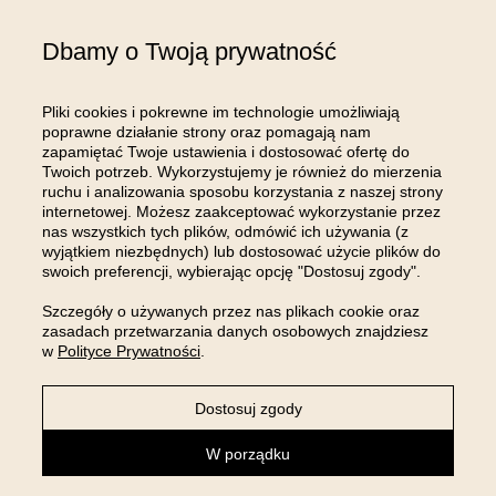
Gospodarczy Krajowego Rejestru Sądowego; kapitał zakładowy w wysokości: 100
000,00 zł; NIP: 8961645498, REGON: 540125396, BDO: 000654482 oraz adres
Dbamy o Twoją prywatność
poczty elektronicznej: sklep@room99.pl. Zapoznaj się z naszym
regulaminem
i
polityką prywatności
.
Przeczytaj dalej >
Pliki cookies i pokrewne im technologie umożliwiają
poprawne działanie strony oraz pomagają nam
zapamiętać Twoje ustawienia i dostosować ofertę do
Twoich potrzeb. Wykorzystujemy je również do mierzenia
ruchu i analizowania sposobu korzystania z naszej strony
internetowej. Możesz zaakceptować wykorzystanie przez
OBSŁUGA KLIENTA
nas wszystkich tych plików, odmówić ich używania (z
wyjątkiem niezbędnych) lub dostosować użycie plików do
swoich preferencji, wybierając opcję "Dostosuj zgody".
INFORMACJE
Szczegóły o używanych przez nas plikach cookie oraz
zasadach przetwarzania danych osobowych znajdziesz
MOJE KONTO
w
Polityce Prywatności
.
Dostosuj zgody
Sklep internetowy Shoper Premium
W porządku
powered by: