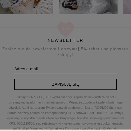
NEWSLETTER
Zapisz się do newslettera i otrzymaj 5% rabatu na pierwsze
zakupy!
ZAPISUJĘ SIĘ
Klikając “ZAPISUJĘ SIĘ” wyrażam chęć zapisu do newslettera, w celu
otrzymywania informacji marketingowych. Wiem, że zgodę w każdej chwili mogę
odwołać. Administratorem Twoich danych osobowych jest
...
ROOM99 Sp. z o.o.
(adres siedziby i adres do korespondencji: ul. Buforowa 125/H-10a, 52-131 Iwiny),
wpisaną do rejestru przedsiębiorców Krajowego Rejestru Sądowego pod numerem
KRS: 0001129505; sąd rejestrowy, w którym przechowywana jest dokumentacja
spółki: Sąd Rejonowy dla Wrocławia Fabrycznej we Wrocławiu, IX Wydział