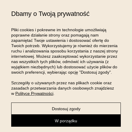
Gospodarczy Krajowego Rejestru Sądowego; kapitał zakładowy w wysokości: 100
000,00 zł; NIP: 8961645498, REGON: 540125396, BDO: 000654482 oraz adres
Dbamy o Twoją prywatność
poczty elektronicznej: sklep@room99.pl. Zapoznaj się z naszym
regulaminem
i
polityką prywatności
.
Przeczytaj dalej >
Pliki cookies i pokrewne im technologie umożliwiają
poprawne działanie strony oraz pomagają nam
zapamiętać Twoje ustawienia i dostosować ofertę do
Twoich potrzeb. Wykorzystujemy je również do mierzenia
ruchu i analizowania sposobu korzystania z naszej strony
internetowej. Możesz zaakceptować wykorzystanie przez
OBSŁUGA KLIENTA
nas wszystkich tych plików, odmówić ich używania (z
wyjątkiem niezbędnych) lub dostosować użycie plików do
swoich preferencji, wybierając opcję "Dostosuj zgody".
INFORMACJE
Szczegóły o używanych przez nas plikach cookie oraz
zasadach przetwarzania danych osobowych znajdziesz
MOJE KONTO
w
Polityce Prywatności
.
Dostosuj zgody
Sklep internetowy Shoper Premium
W porządku
powered by: