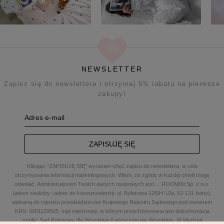
NEWSLETTER
Zapisz się do newslettera i otrzymaj 5% rabatu na pierwsze
zakupy!
ZAPISUJĘ SIĘ
Klikając “ZAPISUJĘ SIĘ” wyrażam chęć zapisu do newslettera, w celu
otrzymywania informacji marketingowych. Wiem, że zgodę w każdej chwili mogę
odwołać. Administratorem Twoich danych osobowych jest
...
ROOM99 Sp. z o.o.
(adres siedziby i adres do korespondencji: ul. Buforowa 125/H-10a, 52-131 Iwiny),
wpisaną do rejestru przedsiębiorców Krajowego Rejestru Sądowego pod numerem
KRS: 0001129505; sąd rejestrowy, w którym przechowywana jest dokumentacja
spółki: Sąd Rejonowy dla Wrocławia Fabrycznej we Wrocławiu, IX Wydział