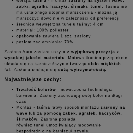
wersja:
taśma
- montaż
zasłony
na
system wave,
żabki, agrafki, haczyki, ślimaki, tunel.
Taśma nie
ma ustalonego stopnia marszczenia - można ją
marszczyć dowolnie w zależności od preferencji
średnica wewnętrzna tunelu taśmy: 4 cm
materiał: 100% poliester
opakowanie zawiera 1 szt. zasłony
poziom zaciemnienia: 70%
Zasłona Aura została uszyta
z wyjątkową precyzją z
wysokiej jakości materiału
. Matowa tkanina przepięknie
układa się na karniszu/szynie tworząc
efekt miękkich
fal.
Zasłona cechuje się
dużą wytrzymałością
.
Najważniejsze cechy:
Trwałość kolorów
- nowoczesna technologia
barwienia. Zasłony zachowują swój kolor na długi
czas.
Montaż -
taśma
łatwy sposób montażu
zasłony na
wave
lub
za pomocą żabek, agrafek, haczyków,
ślimaków.
Zasłona posiada
również tunel umożliwiający mocowanie
bezpośrednio na karniszu/ szynie.