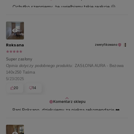
Cichutko szepniemy, że uwielbiamy takie reakcje 🤗
Pani Kamilo, dziękujemy i przesyłamy uśmiech 🤍
Roksana
zweryfikowano
Super zasłony
Opinia dotyczy podobnego produktu:
ZASŁONA AURA - Beżowa
140x250 Taśma
5/23/2025
20
14
Komentarz sklepu
Pani Roksano, dziękujemy za piękną rekomendację ❤️