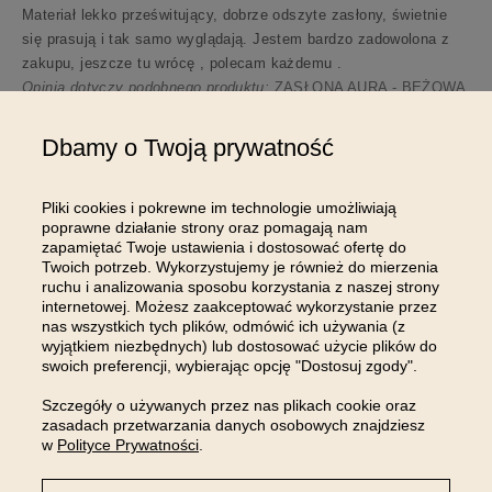
Materiał lekko prześwitujący, dobrze odszyte zasłony, świetnie
się prasują i tak samo wyglądają. Jestem bardzo zadowolona z
zakupu, jeszcze tu wrócę , polecam każdemu .
Opinia dotyczy podobnego produktu:
ZASŁONA AURA - BEŻOWA
JASNA 140x240 TAŚMA
6/21/2024
Dbamy o Twoją prywatność
54
13
Pliki cookies i pokrewne im technologie umożliwiają
Komentarz sklepu
poprawne działanie strony oraz pomagają nam
zapamiętać Twoje ustawienia i dostosować ofertę do
Pani Małgorzato, przepięknie dziękujemy za miłe
Twoich potrzeb. Wykorzystujemy je również do mierzenia
słowa 💗 Z uśmiechem czekamy na Pani kolejną wizytę!
ruchu i analizowania sposobu korzystania z naszej strony
internetowej. Możesz zaakceptować wykorzystanie przez
nas wszystkich tych plików, odmówić ich używania (z
Pokaż wszystkie od najnowszych
wyjątkiem niezbędnych) lub dostosować użycie plików do
swoich preferencji, wybierając opcję "Dostosuj zgody".
Szczegóły o używanych przez nas plikach cookie oraz
zasadach przetwarzania danych osobowych znajdziesz
w
Polityce Prywatności
.