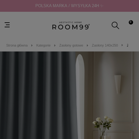
POLSKA MARKA / WYSYŁKA 24H ✨
0
Strona główna
Kategorie
Zasłony gotowe
Zasłony 140x250
ZASŁON