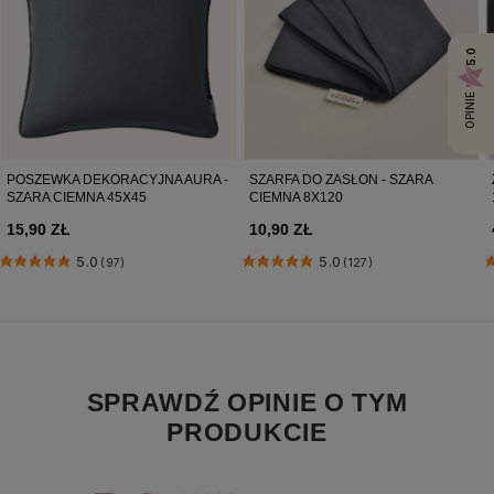
5.0
OPINIE
POSZEWKA DEKORACYJNA AURA -
SZARFA DO ZASŁON - SZARA
SZARA CIEMNA 45X45
CIEMNA 8X120
15,90 ZŁ
10,90 ZŁ
5.0
5.0
(97)
(127)
SPRAWDŹ OPINIE O TYM
PRODUKCIE