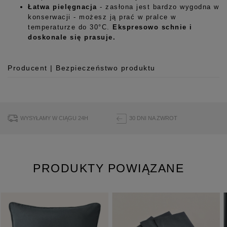
Łatwa pielęgnacja
- zasłona jest bardzo wygodna w
konserwacji - możesz ją prać w pralce w
temperaturze do 30°C.
Ekspresowo schnie i
doskonale się prasuje.
Producent | Bezpieczeństwo produktu
Producent
Room99 Sp. z o.o.
ul. Buforowa 125/H-10a
WYSYŁAMY W CIĄGU 24H
30 DNI NA ZWROT
52-131 Iwiny, Polska
hello@room99.pl
PRODUKTY POWIĄZANE
Pobierz instrukcję bezpieczeństwa produktu