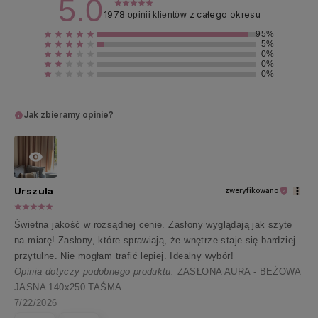
5.0
1978
z całego okresu
opinii klientów
95%
5%
0%
0%
0%
Jak zbieramy opinie?
Urszula
zweryfikowano
Świetna jakość w rozsądnej cenie. Zasłony wyglądają jak szyte
na miarę! Zasłony, które sprawiają, że wnętrze staje się bardziej
przytulne. Nie mogłam trafić lepiej. Idealny wybór!
Opinia dotyczy podobnego produktu:
ZASŁONA AURA - BEŻOWA
JASNA 140x250 TAŚMA
7/22/2026