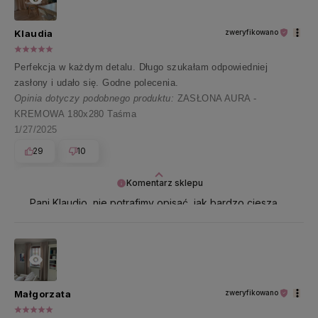
Klaudia
zweryfikowano
Perfekcja w każdym detalu. Długo szukałam odpowiedniej
zasłony i udało się. Godne polecenia.
Opinia dotyczy podobnego produktu:
ZASŁONA AURA -
KREMOWA 180x280 Taśma
1/27/2025
29
10
Komentarz sklepu
Pani Klaudio, nie potrafimy opisać, jak bardzo cieszą
nas takie opinie 🤍 Najpiękniej dziękujemy za te
wszystkie pozytywne słowa!
Małgorzata
zweryfikowano