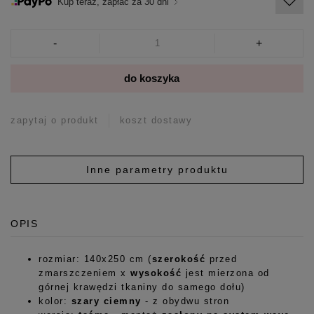
Kup teraz, zapłać za 30 dni
-
+
do koszyka
zapytaj o produkt
koszt dostawy
Inne parametry produktu
OPIS
rozmiar: 140x250 cm (
szerokość
przed
zmarszczeniem x
wysokość
jest mierzona od
górnej krawędzi tkaniny do samego dołu)
kolor:
szary ciemny
- z obydwu stron