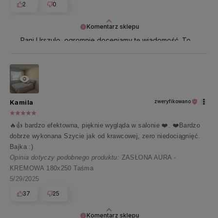
2
0
Komentarz sklepu
Pani Urszulo, ogromnie doceniamy tę wiadomość. To
dla nas prawdziwa radość czytać takie słowa 🤍
Kamila
zweryfikowano
🔥👍️ bardzo efektowna, pięknie wygląda w salonie ❤️. ❤️Bardzo
dobrze wykonana Szycie jak od krawcowej, zero niedociągnięć.
Bajka :)
Opinia dotyczy podobnego produktu:
ZASŁONA AURA -
KREMOWA 180x250 Taśma
5/29/2025
37
25
Komentarz sklepu