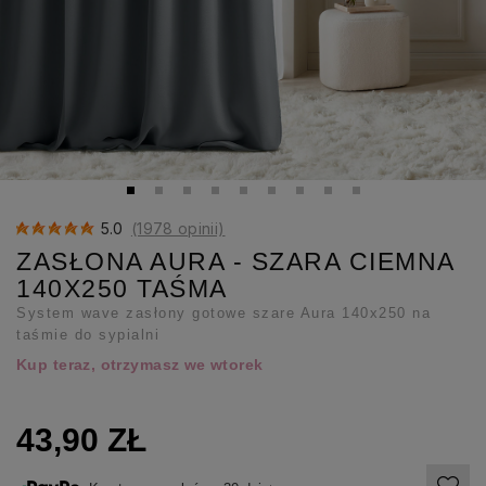
5.0
(1978 opinii)
ZASŁONA AURA - SZARA CIEMNA
140X250 TAŚMA
System wave zasłony gotowe szare Aura 140x250 na
taśmie do sypialni
Kup teraz, otrzymasz we wtorek
43,90 ZŁ