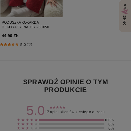
5.0
OPINIE
PODUSZKA KOKARDA
DEKORACYJNA JOY - 30X50
44,90 ZŁ
5.0
(17)
SPRAWDŹ OPINIE O TYM
PRODUKCIE
5.0
17
z całego okresu
opinii klientów
100%
0%
0%