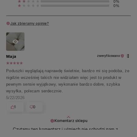
0%
0%
Jak zbieramy opinie?
Maja
zweryfikowano
Poduszki wyglądają naprawdę świetnie, bardzo mi się podoba, że
nigdzie wcześniej takich nie widziałam więc jest to produkt w
pewnym sensie wyjątkowy, wykonanie bardzo dobre, szybka
wysyłka, polecam serdecznie.
5/22/2026
1
0
Komentarz sklepu
Czytamy ten komentarz i uśmiech nie schodzi nam z
twarzy 😍 Dziękujemy i życzymy wszystkiego