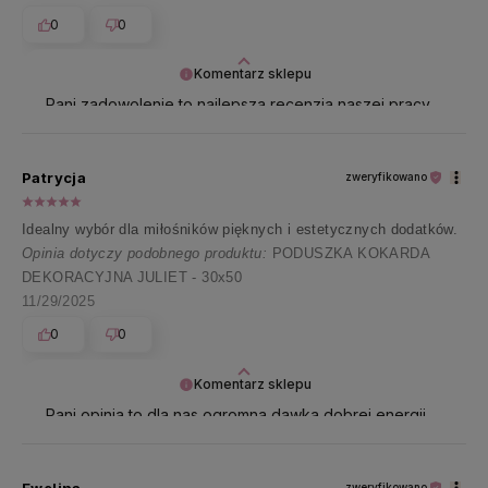
efekt wizualny, dlatego Pani obserwacja jest dla nas
0
0
bardzo cenna i z pewnością weźmiemy ją pod uwagę
przy dalszych pracach nad ofertą.
Komentarz sklepu
Dokładamy wszelkich starań, aby nasze produkty
Pani zadowolenie to najlepsza recenzja naszej pracy
spełniały oczekiwania zarówno pod względem jakości,
🤗 Dziękujemy z całego serca!
jak i estetyki, dlatego takie wskazówki są dla nas
bardzo cenne. Jeśli miałaby Pani do nas jakieś pytania,
Patrycja
zweryfikowano
pozostajemy do dyspozycji i życzymy cudownego
dnia 😊
Idealny wybór dla miłośników pięknych i estetycznych dodatków.
Opinia dotyczy podobnego produktu:
PODUSZKA KOKARDA
DEKORACYJNA JULIET - 30x50
11/29/2025
0
0
Komentarz sklepu
Pani opinia to dla nas ogromna dawka dobrej energii
✨ Dziękujemy i pozdrawiamy ciepło 💛
zweryfikowano