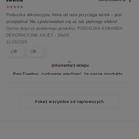
Ewelina
Poduszka dekoracyjna, która od razu przyciąga wzrok – jest
przepiękna! Nie spodziewałam się aż tak pięknego efektu!
Opinia dotyczy podobnego produktu:
PODUSZKA KOKARDA
DEKORACYJNA JULIET - 30x50
11/28/2025
0
0
Komentarz sklepu
Pani Ewelino, cudownie wiedzieć, że nasze produkty
dopełniły Pani domową przestrzeń. Dziękujemy za
zaufanie i obecność ❤️
Pokaż wszystkie od najnowszych