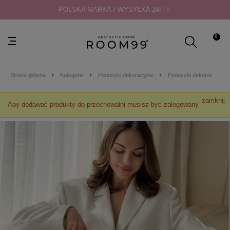
POLSKA MARKA / WYSYŁKA 24H ✨
0
Strona główna
Kategorie
Poduszki dekoracyjne
Poduszki dekoracyjne 3
zamknij
Aby dodawać produkty do przechowalni musisz być zalogowany