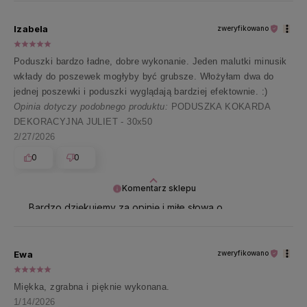
dobrego!
Izabela
zweryfikowano
Poduszki bardzo ładne, dobre wykonanie. Jeden malutki minusik
wkłady do poszewek mogłyby być grubsze. Włożyłam dwa do
jednej poszewki i poduszki wyglądają bardziej efektownie. :)
Opinia dotyczy podobnego produktu:
PODUSZKA KOKARDA
DEKORACYJNA JULIET - 30x50
2/27/2026
0
0
Komentarz sklepu
Bardzo dziękujemy za opinię i miłe słowa o
poduszkach oraz ich wykonaniu 🤍
Dziękujemy też za Pani sugestię dotyczącą wkładów.
Ewa
zweryfikowano
Produkty te dobieramy tak, aby były uniwersalne i
komfortowe w codziennym użytkowaniu, a
Miękka, zgrabna i pięknie wykonana.
jednocześnie dobrze układały się w poszewkach.
Rozumiemy jednak, że preferuje Pani bardziej „pełny”
1/14/2026