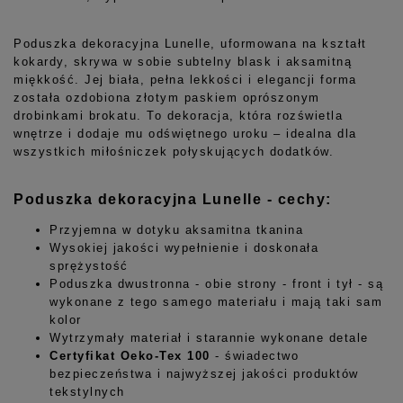
Poduszka dekoracyjna Lunelle, uformowana na kształt
kokardy, skrywa w sobie subtelny blask i aksamitną
miękkość. Jej biała, pełna lekkości i elegancji forma
została ozdobiona złotym paskiem oprószonym
drobinkami brokatu. To dekoracja, która rozświetla
wnętrze i dodaje mu odświętnego uroku – idealna dla
wszystkich miłośniczek połyskujących dodatków.
Podusz
ka dekoracyjna Lunelle - cechy:
Przyjemna w dotyku aksamitna tkanina
Wysokiej jakości wypełnienie i doskonała
sprężystość
Poduszka dwustronna - obie strony - front i tył - są
wykonane z tego samego materiału i mają taki sam
kolor
Wytrzymały materiał i starannie wykonane detale
Certyfikat Oeko-Tex 100
- świadectwo
bezpieczeństwa i najwyższej jakości produktów
tekstylnych