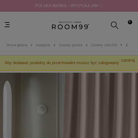
POLSKA MARKA / WYSYŁKA 24H ✨
0
Strona główna
Kategorie
Zasłony gotowe
Zasłony 140x250
ZASŁON
zamknij
Aby dodawać produkty do przechowalni musisz być zalogowany