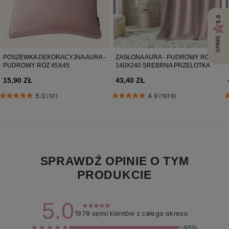
5.0
OPINIE
POSZEWKA DEKORACYJNA AURA -
ZASŁONA AURA - PUDROWY RÓŻ
PUDROWY RÓŻ 45X45
140X240 SREBRNA PRZELOTKA
15,90 ZŁ
43,40 ZŁ
5.0
4.9
(97)
(1978)
SPRAWDŹ OPINIE O TYM
PRODUKCIE
5.0
1978
z całego okresu
opinii klientów
95%