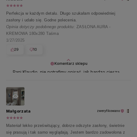
Perfekcja w każdym detalu. Długo szukałam odpowiedniej
zasłony i udało się. Godne polecenia.
Opinia dotyczy podobnego produktu:
ZASŁONA AURA -
KREMOWA 180x280 Taśma
1/27/2025
29
10
Komentarz sklepu
Pani Klaudio, nie potrafimy opisać, jak bardzo cieszą
nas takie opinie 🤍 Najpiękniej dziękujemy za te
wszystkie pozytywne słowa!
Małgorzata
zweryfikowano
Materiał lekko prześwitujący, dobrze odszyte zasłony, świetnie
się prasują i tak samo wyglądają. Jestem bardzo zadowolona z