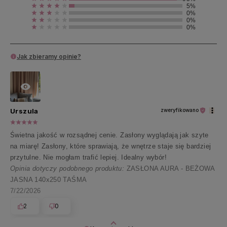
5%
0%
0%
0%
Jak zbieramy opinie?
Urszula
zweryfikowano
Świetna jakość w rozsądnej cenie. Zasłony wyglądają jak szyte
na miarę! Zasłony, które sprawiają, że wnętrze staje się bardziej
przytulne. Nie mogłam trafić lepiej. Idealny wybór!
Opinia dotyczy podobnego produktu:
ZASŁONA AURA - BEŻOWA
JASNA 140x250 TAŚMA
7/22/2026
2
0