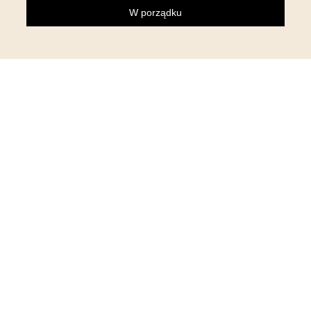
W porządku
NEWSLETTER
Zapisz się do newslettera i otrzymaj 5% rabatu na pierwsze
zakupy!