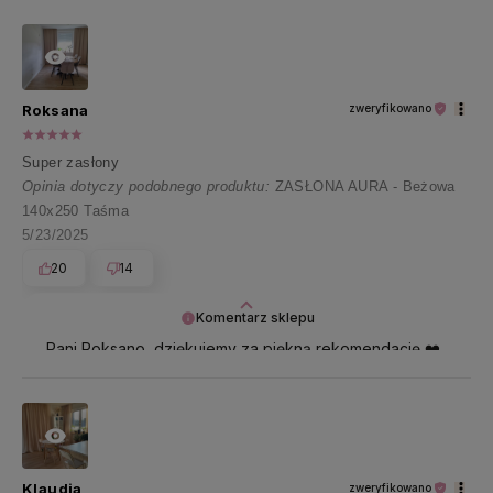
Roksana
zweryfikowano
Super zasłony
Opinia dotyczy podobnego produktu:
ZASŁONA AURA - Beżowa
140x250 Taśma
5/23/2025
20
14
Komentarz sklepu
Pani Roksano, dziękujemy za piękną rekomendację ❤️
Klaudia
zweryfikowano