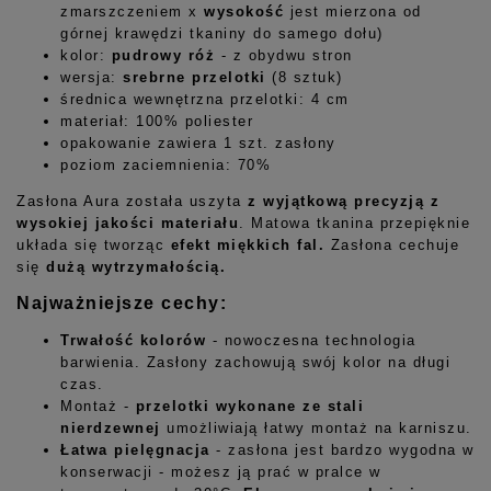
zmarszczeniem x
wysokość
jest mierzona od
górnej krawędzi tkaniny do samego dołu)
kolor:
pudrowy róż
- z obydwu stron
wersja:
srebrne przelotki
(8 sztuk)
średnica wewnętrzna przelotki: 4 cm
materiał: 100% poliester
opakowanie zawiera 1 szt. zasłony
poziom zaciemnienia: 70%
Zasłona Aura została uszyta
z wyjątkową precyzją z
wysokiej jakości materiału
. Matowa tkanina przepięknie
układa się tworząc
efekt miękkich fal.
Zasłona cechuje
się
dużą wytrzymałością
.
Najważniejsze cechy:
Trwałość kolorów
- nowoczesna technologia
barwienia. Zasłony zachowują swój kolor na długi
czas.
Montaż -
przelotki wykonane ze stali
nierdzewnej
umożliwiają łatwy montaż na karniszu.
Łatwa pielęgnacja
- zasłona jest bardzo wygodna w
konserwacji - możesz ją prać w pralce w