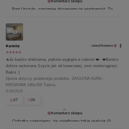
Komentarz sklepu
Pani Urszulo, ogromnie doceniamy tę wiadomość. To
dla nas prawdziwa radość czytać takie słowa 🤍
Kamila
zweryfikowano
🔥👍️ bardzo efektowna, pięknie wygląda w salonie ❤️. ❤️Bardzo
dobrze wykonana Szycie jak od krawcowej, zero niedociągnięć.
Bajka :)
Opinia dotyczy podobnego produktu:
ZASŁONA AURA -
KREMOWA 180x250 Taśma
5/29/2025
37
25
Komentarz sklepu
Cichutko szepniemy, że uwielbiamy takie reakcje 🤗
Pani Kamilo, dziękujemy i przesyłamy uśmiech 🤍