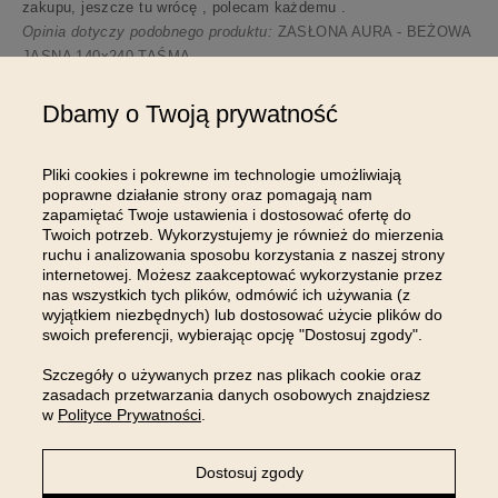
zakupu, jeszcze tu wrócę , polecam każdemu .
Opinia dotyczy podobnego produktu:
ZASŁONA AURA - BEŻOWA
JASNA 140x240 TAŚMA
6/21/2024
Dbamy o Twoją prywatność
54
13
Komentarz sklepu
Pliki cookies i pokrewne im technologie umożliwiają
poprawne działanie strony oraz pomagają nam
Pani Małgorzato, przepięknie dziękujemy za miłe
zapamiętać Twoje ustawienia i dostosować ofertę do
słowa 💗 Z uśmiechem czekamy na Pani kolejną wizytę!
Twoich potrzeb. Wykorzystujemy je również do mierzenia
ruchu i analizowania sposobu korzystania z naszej strony
internetowej. Możesz zaakceptować wykorzystanie przez
Pokaż wszystkie od najnowszych
nas wszystkich tych plików, odmówić ich używania (z
wyjątkiem niezbędnych) lub dostosować użycie plików do
swoich preferencji, wybierając opcję "Dostosuj zgody".
Szczegóły o używanych przez nas plikach cookie oraz
zasadach przetwarzania danych osobowych znajdziesz
w
Polityce Prywatności
.
DOŁĄCZ DO NAS NA
Dostosuj zgody
INSTAGRAMIE