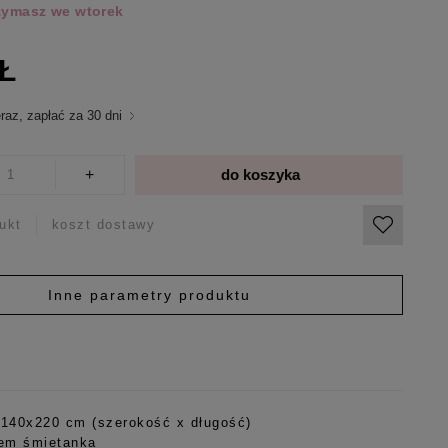
rzymasz we wtorek
ZŁ
raz, zapłać za 30 dni
+
do koszyka
ukt
koszt dostawy
Inne parametry produktu
 140x220 cm (szerokość x długość)
rem śmietanka