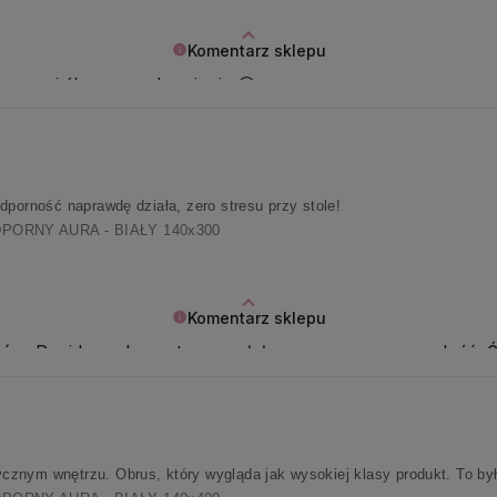
Komentarz sklepu
ocenę i ślemy pozdrowienia 😊
dporność naprawdę działa, zero stresu przy stole!
ORNY AURA - BIAŁY 140x300
Komentarz sklepu
słów. Pani komplementy wywołały w nas ogromną radość. 
znym wnętrzu. Obrus, który wygląda jak wysokiej klasy produkt. To był