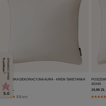
SPRAWDŹ OPINIE
POSZEWKA DEKORACYJNA AURA - KREM ŚMIETANKA
POSZEWK
40X40
45X45
14,90 ZŁ
15,90 ZŁ
5.0
5.0
(97)