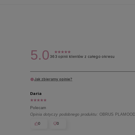
5.0
363
z całego okresu
opinii klientów
Jak zbieramy opinie?
Daria
Polecam
Opinia dotyczy podobnego produktu:
OBRUS PLAMOODP
0
0