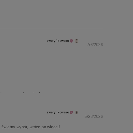
zweryfikowano
7/6/2026
Ślemy pozdrowienia✨
zweryfikowano
5/28/2026
 świetny wybór, wrócę po więcej!