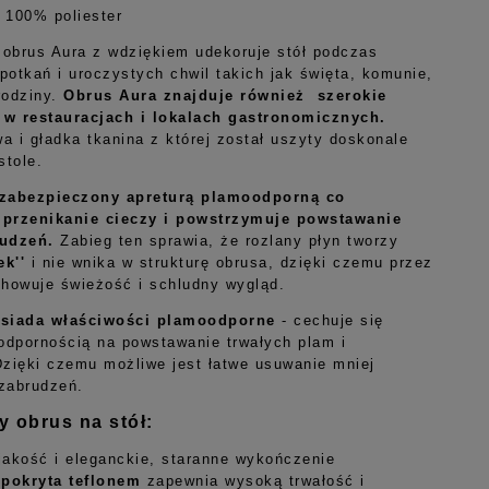
: 100% poliester
obrus Aura z wdziękiem udekoruje stół podczas
potkań i uroczystych chwil takich jak święta, komunie,
rodziny.
Obrus Aura znajduje również szerokie
 w restauracjach i lokalach gastronomicznych.
a i gładka tkanina z której został uszyty doskonale
stole.
 zabezpieczony apreturą plamoodporną co
 przenikanie cieczy i powstrzymuje powstawanie
rudzeń.
Zabieg ten sprawia, że rozlany płyn tworzy
ek''
i nie wnika w strukturę obrusa, dzięki czemu przez
chowuje świeżość i schludny wygląd.
siada właściwości plamoodporne
- cechuje się
dpornością na powstawanie trwałych plam i
Dzięki czemu możliwe jest łatwe usuwanie mniej
zabrudzeń.
 obrus na stół:
akość i eleganckie, staranne wykończenie
 pokryta teflonem
zapewnia wysoką trwałość i