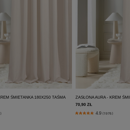
KREM ŚMIETANKA 180X250 TAŚMA
ZASŁONA AURA - KREM ŚMI
70,90 ZŁ
4.9
)
(1978)