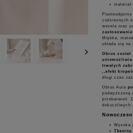
materiał
Plamoodporny 
codziennych s
wesela oraz u
zastosowanie
Miękka, matow
układa się na 
Obrus został
uniemożliwia
trwałych zab
,,efekt kropel
długi czas za
Obrus Aura
po
podwyższoną o
przebarwień. 
dokuczliwych 
Nowoczesny
Wysoka j
Tkanina