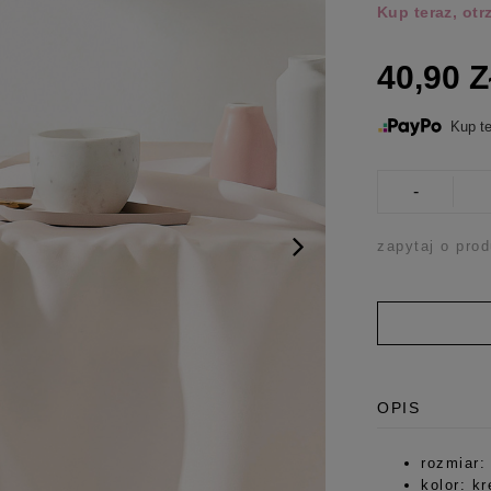
Kup teraz, ot
40,90 
Kup te
-
zapytaj o prod
OPIS
rozmiar:
kolor: k