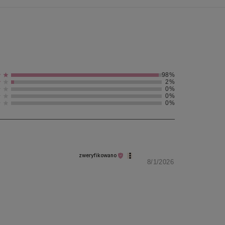
98%
2%
0%
0%
0%
zweryfikowano
8/1/2026