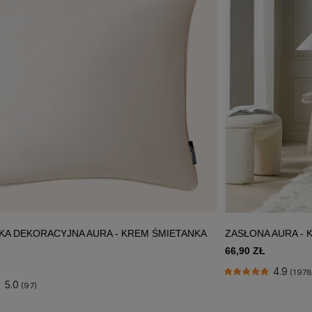
A DEKORACYJNA AURA - KREM ŚMIETANKA
ZASŁONA AURA - 
66,90 ZŁ
4.9
(1978
5.0
(97)