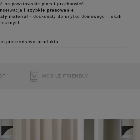
ć na powstawanie plam i przebarwień
nserwacja i
szybkie prasowanie
ały materiał
- doskonały do użytku domowego i lokali
omicznych
Bezpieczeństwo produktu
 o.o.
125/H-10a
OT
MOBILE FRIENDLY
 Polska
pl
ukcję bezpieczeństwa produktu