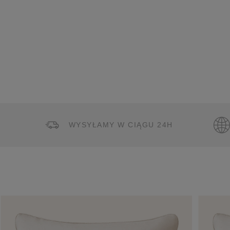
WYSYŁAMY W CIĄGU 24H