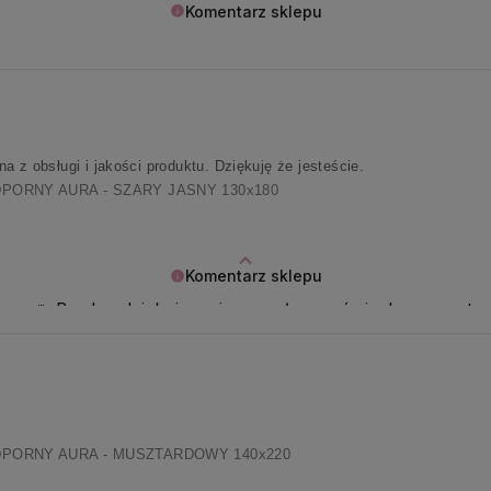
Komentarz sklepu
 z obsługi i jakości produktu. Dziękuję że jesteście.
ORNY AURA - SZARY JASNY 130x180
Komentarz sklepu
naczą 🌷 Bardzo dziękujemy i przesyłamy uśmiech na resztę 
PORNY AURA - MUSZTARDOWY 140x220