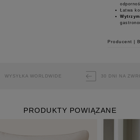
odpornoś
Łatwa ko
Wytrzym
gastron
Producent | 
Producent
Room99 Sp. z
ul. Buforowa 
WYSYŁKA WORLDWIDE
30 DNI NA ZWR
52-131 Iwiny,
hello@room99.
Pobierz instr
PRODUKTY POWIĄZANE