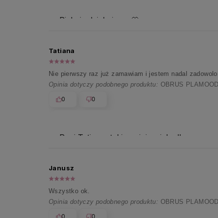
Pięknie dziękujemy 🤍
Tatiana
Nie pierwszy raz już zamawiam i jestem nadal zadowolona
Opinia dotyczy podobnego produktu:
OBRUS PLAMOODP
0
0
Pani Tatiano, takie opinie wiele dla nas z
Janusz
Wszystko ok.
Opinia dotyczy podobnego produktu:
OBRUS PLAMOOD
0
0