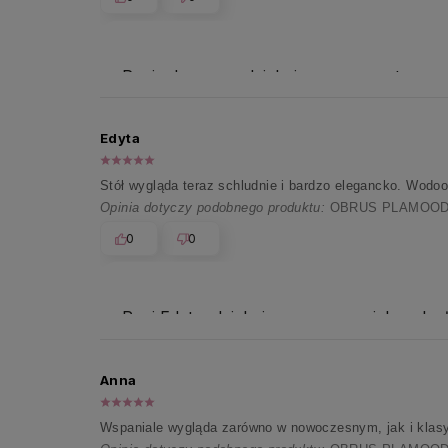
Panie Januszu, dziękujemy za pozytywną 
Edyta
Stół wygląda teraz schludnie i bardzo elegancko. Wodoo
Opinia dotyczy podobnego produktu:
OBRUS PLAMOODP
0
0
Pani Edyto, dziękujemy za moc pięknych 
Anna
Wspaniale wygląda zarówno w nowoczesnym, jak i klasyc