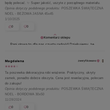
będę polecać. ✨ Super jakość, uszyte z porządnego materiału.
Opinia dotyczy podobnego produktu:
POSZEWKA ŚWIĄTECZNA
NOEL - BEŻOWA JASNA 45x45
1/10/2025
0
0
Komentarz sklepu
Pani słowa to dla nas czysta radość! Dziękujemy, że
podzieliła się Pani z nami tym doświadczeniem 💕
Magdalena
zweryfikowano
Ta poszewka dekoracyjna robi wrażenie. Praktyczny, ukryty
zamek, ponadto dobrze obszyta. Cena jest rewelacyjna, polecam
do zakupu!
Opinia dotyczy podobnego produktu:
POSZEWKA ŚWIĄTECZNA
NOEL - BORDOWA 30x50
11/28/2024
0
0