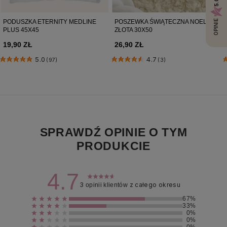
5.0
PODUSZKA ETERNITY MEDLINE
POSZEWKA ŚWIĄTECZNA NOEL -
OPINIE
PLUS 45X45
ZŁOTA 30X50
19,90 ZŁ
26,90 ZŁ
5.0
4.7
(97)
(3)
SPRAWDŹ OPINIE O TYM
PRODUKCIE
4.7
3
z całego okresu
opinii klientów
67%
33%
0%
0%