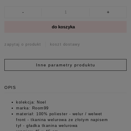
-
+
do koszyka
zapytaj o produkt
koszt dostawy
Inne parametry produktu
OPIS
kolekcja: Noel
marka: Room99
materiał: 100% poliester - welur / welwet
front - tkanina welurowa ze złotym napisem
tył - gładka tkanina welurowa