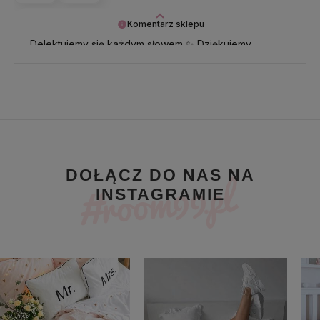
Komentarz sklepu
Delektujemy się każdym słowem ✨ Dziękujemy
najpiękniej za tak cudowną opinię i ślemy same
cudowności!
DOŁĄCZ DO NAS NA
INSTAGRAMIE