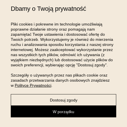
(adres siedziby i adres do korespondencji: ul. Buforowa 125/H-10a, 52-131 Iwiny),
wpisaną do rejestru przedsiębiorców Krajowego Rejestru Sądowego pod numerem
Dbamy o Twoją prywatność
KRS: 0001129505; sąd rejestrowy, w którym przechowywana jest dokumentacja
spółki: Sąd Rejonowy dla Wrocławia Fabrycznej we Wrocławiu, IX Wydział
Gospodarczy Krajowego Rejestru Sądowego; kapitał zakładowy w wysokości: 100
Pliki cookies i pokrewne im technologie umożliwiają
000,00 zł; NIP: 8961645498, REGON: 540125396, BDO: 000654482 oraz adres
poprawne działanie strony oraz pomagają nam
poczty elektronicznej: sklep@room99.pl. Zapoznaj się z naszym
regulaminem
i
zapamiętać Twoje ustawienia i dostosować ofertę do
polityką prywatności
.
Przeczytaj dalej >
Twoich potrzeb. Wykorzystujemy je również do mierzenia
ruchu i analizowania sposobu korzystania z naszej strony
internetowej. Możesz zaakceptować wykorzystanie przez
nas wszystkich tych plików, odmówić ich używania (z
wyjątkiem niezbędnych) lub dostosować użycie plików do
swoich preferencji, wybierając opcję "Dostosuj zgody".
Szczegóły o używanych przez nas plikach cookie oraz
OBSŁUGA KLIENTA
zasadach przetwarzania danych osobowych znajdziesz
w
Polityce Prywatności
.
INFORMACJE
Dostosuj zgody
MOJE KONTO
W porządku