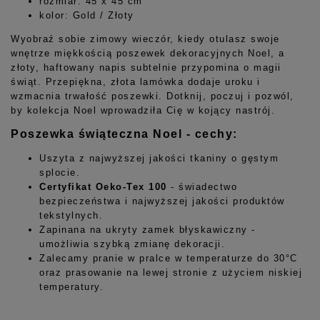
rozmiar: 45 x 45 cm
kolor: Gold / Złoty
Wyobraź sobie zimowy wieczór, kiedy otulasz swoje
wnętrze miękkością poszewek dekoracyjnych Noel, a
złoty, haftowany napis subtelnie przypomina o magii
świąt. Przepiękna, złota lamówka dodaje uroku i
wzmacnia trwałość poszewki. Dotknij, poczuj i pozwól,
by kolekcja Noel wprowadziła Cię w kojący nastrój.
Po
szewka świąteczna Noel - cechy:
Uszyta z najwyższej jakości tkaniny o gęstym
splocie.
Certyfikat Oeko-Tex 100
- świadectwo
bezpieczeństwa i najwyższej jakości produktów
tekstylnych.
Zapinana na ukryty zamek błyskawiczny -
umożliwia szybką zmianę dekoracji.
Zalecamy pranie w pralce w temperaturze do 30°C
oraz prasowanie na lewej stronie z użyciem niskiej
temperatury.