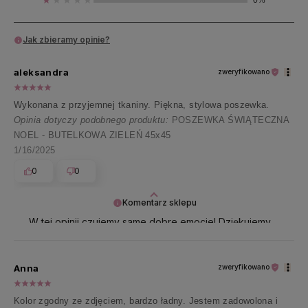
0%
Jak zbieramy opinie?
aleksandra
zweryfikowano
Wykonana z przyjemnej tkaniny. Piękna, stylowa poszewka.
Opinia dotyczy podobnego produktu:
POSZEWKA ŚWIĄTECZNA
NOEL - BUTELKOWA ZIELEŃ 45x45
1/16/2025
0
0
Komentarz sklepu
W tej opinii czujemy same dobre emocje! Dziękujemy
najpiękniej 💖
Anna
zweryfikowano
Kolor zgodny ze zdjęciem, bardzo ładny. Jestem zadowolona i