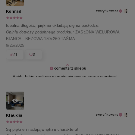
Konrad
zweryfikowano
Idealna długość, pięknie układają się na podłodze.
Opinia dotyczy podobnego produktu:
ZASŁONA WELUROWA
BIANCA - BEŻOWA 180x260 TAŚMA
9/25/2025
11
3
Komentarz sklepu
Achh, takie reakcje wypełniają nasze serca ciepłem!
Dziękujemy za tę wyjątkową opinię 🤗🤍
Klaudia
zweryfikowano
Są piękne i nadają wnętrzu charakteru!