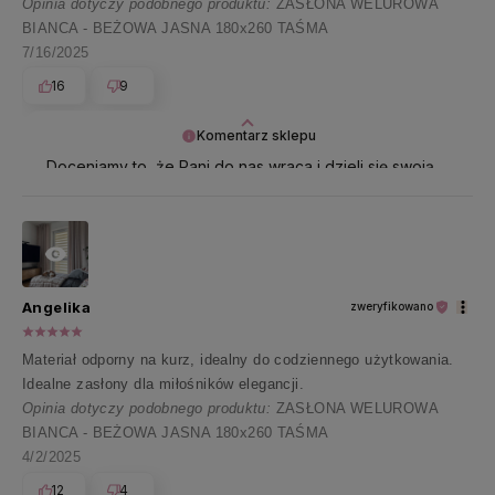
Opinia dotyczy podobnego produktu:
ZASŁONA WELUROWA
BIANCA - BEŻOWA JASNA 180x260 TAŚMA
7/16/2025
16
9
Komentarz sklepu
Doceniamy to, że Pani do nas wraca i dzieli się swoją
opinią - dzięki niej działamy z podwójną energią 🌸
Angelika
zweryfikowano
Materiał odporny na kurz, idealny do codziennego użytkowania.
Idealne zasłony dla miłośników elegancji.
Opinia dotyczy podobnego produktu:
ZASŁONA WELUROWA
BIANCA - BEŻOWA JASNA 180x260 TAŚMA
4/2/2025
12
4