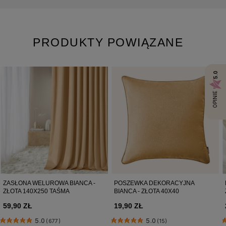
52-131 Iwiny, Polska
hello@room99.pl
PRODUKTY POWIĄZANE
Pobierz instrukcję bezpieczeństwa produktu
5.0
OPINIE
ZASŁONA WELUROWA BIANCA -
POSZEWKA DEKORACYJNA
ZŁOTA 140X250 TAŚMA
BIANCA - ZŁOTA 40X40
59,90 ZŁ
19,90 ZŁ
5.0
5.0
(677)
(15)