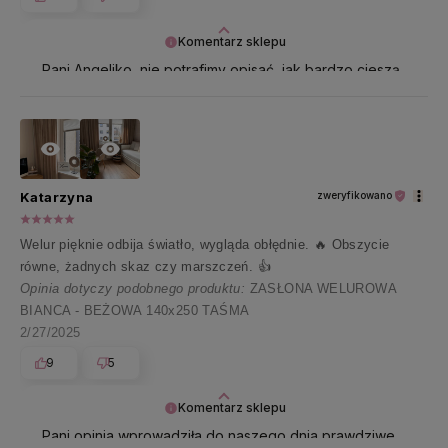
Komentarz sklepu
Pani Angeliko, nie potrafimy opisać, jak bardzo cieszą
nas takie opinie 🤍 Najpiękniej dziękujemy za te
wszystkie pozytywne słowa!
Katarzyna
zweryfikowano
Welur pięknie odbija światło, wygląda obłędnie. 🔥 Obszycie
równe, żadnych skaz czy marszczeń. 👍️
Opinia dotyczy podobnego produktu:
ZASŁONA WELUROWA
BIANCA - BEŻOWA 140x250 TAŚMA
2/27/2025
9
5
Komentarz sklepu
Pani opinia wprowadziła do naszego dnia prawdziwe