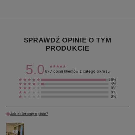
SPRAWDŹ OPINIE O TYM
PRODUKCIE
5.0
677
z całego okresu
opinii klientów
96%
4%
0%
0%
0%
Jak zbieramy opinie?