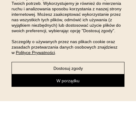
Twoich potrzeb. Wykorzystujemy je również do mierzenia
ruchu i analizowania sposobu korzystania z naszej strony
DOŁĄCZ DO NAS NA
internetowej. Możesz zaakceptować wykorzystanie przez
INSTAGRAMIE
nas wszystkich tych plików, odmówić ich używania (z
wyjątkiem niezbędnych) lub dostosować użycie plików do
swoich preferencji, wybierając opcję "Dostosuj zgody".
Szczegóły o używanych przez nas plikach cookie oraz
zasadach przetwarzania danych osobowych znajdziesz
w
Polityce Prywatności
.
Dostosuj zgody
W porządku
NEWSLETTER