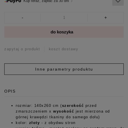
Kup teraz, zapłać za 30 dni
-
+
do koszyka
zapytaj o produkt
koszt dostawy
Inne parametry produktu
OPIS
rozmiar: 140x260 cm (
szerokość
przed
zmarszczeniem x
wysokość
jest mierzona od
górnej krawędzi tkaniny do samego dołu)
kolor:
złoty
- z obydwu stron