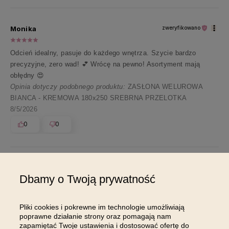
ciepło i uśmiech 😊 Dziękujemy za te miłe słowa!
Monika
zweryfikowano
Odcień idealny, pasuje do każdego wnętrza. Szycie bardzo
precyzyjne, zero wad! 💕 Wrócę na pewno! Asortyment mają
obłędny 😍
Opinia dotyczy podobnego produktu:
ZASŁONA WELUROWA
BIANCA - KREMOWA 180x250 SREBRNA PRZELOTKA
8/5/2026
0
0
Dbamy o Twoją prywatność
Pokaż wszystkie od najnowszych
Pliki cookies i pokrewne im technologie umożliwiają
poprawne działanie strony oraz pomagają nam
zapamiętać Twoje ustawienia i dostosować ofertę do