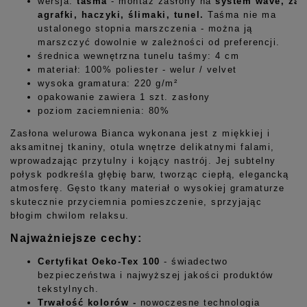
wersja:
taśma
- montaż zasłony na
system
wave, żab
agrafki, haczyki, ślimaki, tunel.
Taśma nie ma
ustalonego stopnia marszczenia - można ją
marszczyć dowolnie w zależności od preferencji.
średnica wewnętrzna tunelu taśmy: 4 cm
materiał: 100% poliester - welur / velvet
wysoka gramatura: 220 g/m²
opakowanie zawiera 1 szt. zasłony
poziom zaciemnienia: 80%
Zasłona welurowa Bianca wykonana jest z miękkiej i
aksamitnej tkaniny, otula wnętrze delikatnymi falami,
wprowadzając przytulny i kojący nastrój. Jej subtelny
połysk podkreśla głębię barw, tworząc ciepłą, elegancką
atmosferę. Gęsto tkany materiał o wysokiej gramaturze
skutecznie przyciemnia pomieszczenie, sprzyjając
błogim chwilom relaksu.
Najważniejsze cechy:
Certyfikat Oeko-Tex 100
- świadectwo
bezpieczeństwa i najwyższej jakości produktów
tekstylnych.
Trwałość kolorów -
nowoczesne technologia