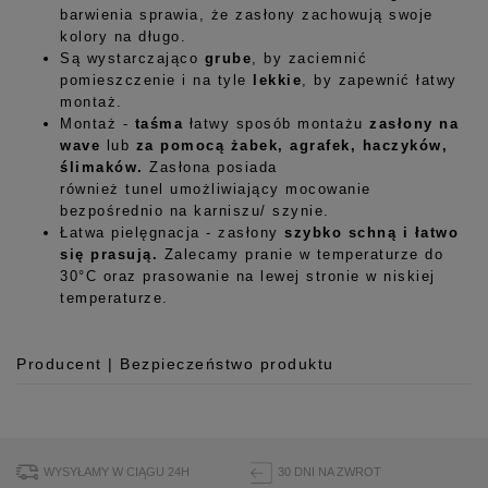
barwienia sprawia, że zasłony zachowują swoje
kolory na długo.
Są wystarczająco
grube
, by zaciemnić
pomieszczenie i na tyle
lekkie
, by zapewnić łatwy
montaż.
Montaż -
taśma
łatwy sposób montażu
zasłony na
wave
lub
za pomocą żabek, agrafek, haczyków,
ślimaków.
Zasłona posiada
również tunel umożliwiający mocowanie
bezpośrednio na karniszu/ szynie.
Łatwa pielęgnacja - zasłony
szybko schną i łatwo
się prasują.
Zalecamy pranie w temperaturze do
30°C oraz prasowanie na lewej stronie w niskiej
temperaturze.
Producent | Bezpieczeństwo produktu
Producent
Room99 Sp. z o.o.
ul. Buforowa 125/H-10a
WYSYŁAMY W CIĄGU 24H
30 DNI NA ZWROT