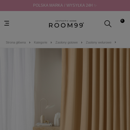
POLSKA MARKA / WYSYŁKA 24H ✨
0
Strona główna
Kategorie
Zasłony gotowe
Zasłony welurowe
ZASŁO